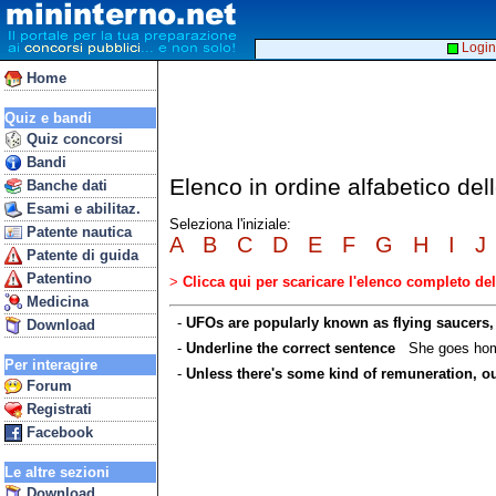
Login
Home
Quiz e bandi
Quiz concorsi
Bandi
Elenco in ordine alfabetico de
Banche dati
Esami e abilitaz.
Seleziona l'iniziale:
Patente nautica
A
B
C
D
E
F
G
H
I
J
Patente di guida
Patentino
>
Clicca qui per scaricare l'elenco completo d
Medicina
-
UFOs are popularly known as flying saucers, ...
Download
-
Underline the correct sentence
She goes ho
Per interagire
-
Unless there's some kind of remuneration, our 
Forum
Registrati
Facebook
Le altre sezioni
Download