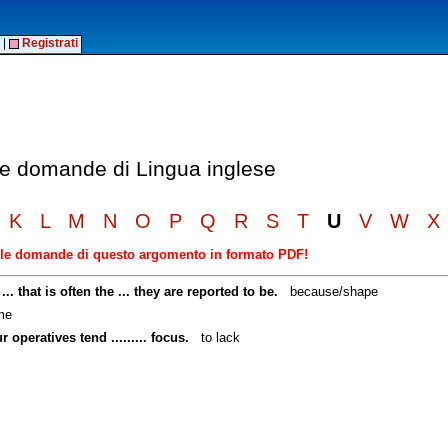
|
Registrati
lle domande di Lingua inglese
K
L
M
N
O
P
Q
R
S
T
U
V
W
X
elle domande di questo argomento in formato PDF!
 that is often the ... they are reported to be.
because/shape
me
operatives tend ......... focus.
to lack