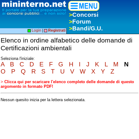
>
Concorsi
>
Forum
>
Bandi/G.U.
Login
|
Registrati
Elenco in ordine alfabetico delle domande di
Certificazioni ambientali
Seleziona l'iniziale:
A
B
C
D
E
F
G
H
I
J
K
L
M
N
O
P
Q
R
S
T
U
V
W
X
Y
Z
>
Clicca qui per scaricare l'elenco completo delle domande di questo
argomento in formato PDF!
Nessun quesito inizia per la lettera selezionata.