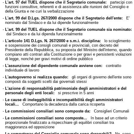
-
L'art. 97 del TUEL dispone che il Segretario comunale:
partecipi con
funzioni consultive, referenti e di assistenza alle riunioni del Consiglio e
della Giunta e ne curi la verbalizzazione
-
L'art. 99 del D.Lgs. 267/2000 dispone che il Segretario dell'ente:
E'
nominato dal Sindaco e da lui dipende funzionalmente
-
L'art. 99 del TUEL dispone che il Segretario comunale sia nominato:
dal Sindaco e da lui dipenda funzionalmente
-
L'articolo 141 D.Lgs. N. 267/2000 e s.m.i. disciplina:
lo scioglimento
e sospensione dei consigli comunali e provinciali, con decreto del
Presidente della Repubblica, su proposta del Ministro dell'interno, quando
compiano atti contrari alla Costituzione o per gravi e persistenti violazioni
di legge, nonché per gravi motivi di ordine pubblico
-
L'assunzione del dipendente comunale avviene con:
contratto
individuale di lavoro
-
L'autogoverno si realizza quando:
gli organi di governo dell'ente sono
composti da soggetti scelti dai governati stessi
-
L'azione di responsabilità patrimoniale degli amministratori e del
personale degli enti locali:
si prescrive in 5 anni
-
Le cause di ineleggibilità e incompatibilità degli amministratori
locali...
Comportano la decadenza dalla carica ricoperta
-
Le commissioni consiliari sono composte da:
Consiglieri Comunali
-
Le commissioni consiliari sono composte...
In base ad un criterio
proporzionale finalizzato a rispecchiare gli equilibri consiliari tra
maggioranza ed opposizione
-
Le competenze del Consiglio comunale sono derogabili?
No, sono