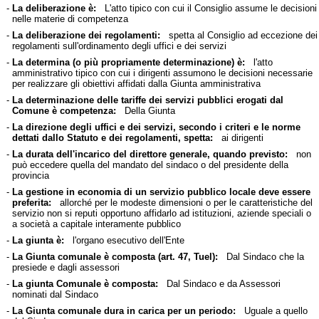
-
La deliberazione è:
L'atto tipico con cui il Consiglio assume le decisioni
nelle materie di competenza
-
La deliberazione dei regolamenti:
spetta al Consiglio ad eccezione dei
regolamenti sull'ordinamento degli uffici e dei servizi
-
La determina (o più propriamente determinazione) è:
l'atto
amministrativo tipico con cui i dirigenti assumono le decisioni necessarie
per realizzare gli obiettivi affidati dalla Giunta amministrativa
-
La determinazione delle tariffe dei servizi pubblici erogati dal
Comune è competenza:
Della Giunta
-
La direzione degli uffici e dei servizi, secondo i criteri e le norme
dettati dallo Statuto e dei regolamenti, spetta:
ai dirigenti
-
La durata dell'incarico del direttore generale, quando previsto:
non
può eccedere quella del mandato del sindaco o del presidente della
provincia
-
La gestione in economia di un servizio pubblico locale deve essere
preferita:
allorché per le modeste dimensioni o per le caratteristiche del
servizio non si reputi opportuno affidarlo ad istituzioni, aziende speciali o
a società a capitale interamente pubblico
-
La giunta è:
l'organo esecutivo dell'Ente
-
La Giunta comunale è composta (art. 47, Tuel):
Dal Sindaco che la
presiede e dagli assessori
-
La giunta Comunale è composta:
Dal Sindaco e da Assessori
nominati dal Sindaco
-
La Giunta comunale dura in carica per un periodo:
Uguale a quello