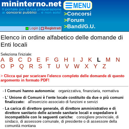
>
Concorsi
>
Forum
>
Bandi/G.U.
Login
|
Registrati
Elenco in ordine alfabetico delle domande di
Enti locali
Seleziona l'iniziale:
A
B
C
D
E
F
G
H
I
J
K
L
M
N
O
P
Q
R
S
T
U
V
W
X
Y
Z
>
Clicca qui per scaricare l'elenco completo delle domande di questo
argomento in formato PDF!
-
l Comuni hanno autonomia:
organizzativa, finanziaria, normativa
-
L' Unione di Comuni è l'ente locale costituito da due o più comuni
finalizzato:
all'esercizio associato di funzioni e servizi
-
La carica di direttore generale, di direttore amministrativo e di
direttore sanitario delle aziende sanitarie locali e ospedaliere è
incompatibile con le seguenti cariche:
consigliere provinciale, di
sindaco, di assessore comunale, di presidente o di assessore della
comunità montana