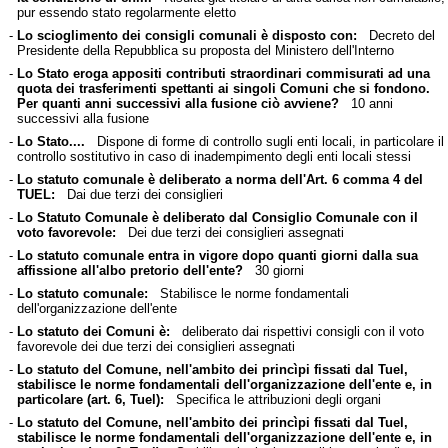
pur essendo stato regolarmente eletto
-
Lo scioglimento dei consigli comunali è disposto con:
Decreto del
Presidente della Repubblica su proposta del Ministero dell'Interno
-
Lo Stato eroga appositi contributi straordinari commisurati ad una
quota dei trasferimenti spettanti ai singoli Comuni che si fondono.
Per quanti anni successivi alla fusione ciò avviene?
10 anni
successivi alla fusione
-
Lo Stato....
Dispone di forme di controllo sugli enti locali, in particolare il
controllo sostitutivo in caso di inadempimento degli enti locali stessi
-
Lo statuto comunale è deliberato a norma dell'Art. 6 comma 4 del
TUEL:
Dai due terzi dei consiglieri
-
Lo Statuto Comunale è deliberato dal Consiglio Comunale con il
voto favorevole:
Dei due terzi dei consiglieri assegnati
-
Lo statuto comunale entra in vigore dopo quanti giorni dalla sua
affissione all'albo pretorio dell'ente?
30 giorni
-
Lo statuto comunale:
Stabilisce le norme fondamentali
dell'organizzazione dell'ente
-
Lo statuto dei Comuni è:
deliberato dai rispettivi consigli con il voto
favorevole dei due terzi dei consiglieri assegnati
-
Lo statuto del Comune, nell'ambito dei princìpi fissati dal Tuel,
stabilisce le norme fondamentali dell'organizzazione dell'ente e, in
particolare (art. 6, Tuel):
Specifica le attribuzioni degli organi
-
Lo statuto del Comune, nell'ambito dei princìpi fissati dal Tuel,
stabilisce le norme fondamentali dell'organizzazione dell'ente e, in