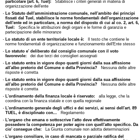
particolare (art. 6, Tuel):
Stabilisce i criteri generali in materia di
organizzazione dell'ente
-
Lo Statuto dell'amministrazione comunale, nell'ambito dei principi
fissati dal Tuel, stabilisce le norme fondamentali dell'organizzazione
dell'ente ed in particolare, a norma del disposto di cui al co. 2, art. 6,
Tuel:
Specifica le attribuzioni degli organi e le forme di garanzia e
partecipazione delle minoranze
-
Lo statuto di un ente territoriale locale è:
Il testo che contiene le
norme fondamentali di organizzazione e funzionamento dell'Ente stesso
-
Lo statuto e' deliberato dal consiglio comunale con il voto
favorevole:
dei due terzi dei consiglieri assegnati
-
Lo statuto entra in vigore dopo quanti giorni dalla sua affissione
all'albo pretorio del Comune o della Provincia?
Nessuna delle altre
risposte è corretta
-
Lo statuto entra in vigore dopo quanti giorni dalla sua affissione
all'albo pretorio del Comune o della Provincia?
Nessuna delle altre
risposte è corretta
-
L'ordinamento della finanza locale è riservato:
alla legge, che la
coordina con la finanza statale e con quella regionale
-
L'ordinamento generale degli uffici e dei servizi, ai sensi dell'art. 89
TUEL, è disciplinato con...
Regolamento
-
L'organo che emana o sottoscrive l'atto deve effettivamente
possedere la competenza per poter agire con quell'atto specifico. Da
cio' consegue che:
La Giunta comunale non adotta determinazioni
-
L'organo consiliare, in caso di mancata o parziale ratifica del