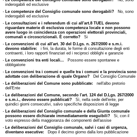
inderogabili ed esclusive
-
Le competenze del Consiglio comunale sono derogabili?
No, sono
inderogabili ed esclusive
-
Le consultazioni e i referendum di cui all'art.8 TUEL devono
riguardare materie di esclusiva competenza locale e non possono
avere luogo in coincidenza con operazioni elettorali provinciali,
comunali e circoscrizionali. È corretto?
Si
-
Le convenzioni di cui all'art. 30 del D.Lgs. n. 267/2000 e s.m.i.
devono stabilire:
i fini, la durata, le forme di consultazione degli enti
contraenti, i loro rapporti finanziari ed i reciproci obblighi e garanzie
-
Le convenzioni tra enti locali...
Possono essere spontanee e
obbligatorie
-
Le convenzioni tra i comuni e quelle tra i comuni e la provincia sono
adottate con deliberazione di quale Organo?
Del Consiglio Comunale
-
Le deliberazioni del Comune sono pubblicate:
nell'albo pretorio
dell'Ente
-
Le deliberazioni del Comune, secondo l'art. 124 del D.Lgs. 267/2000
e s.m.i., devono essere pubblicati?
Sì, nella sede dell'ente, per
quindici giorni consecutivi, salvo specifiche disposizioni di legge
-
Le deliberazioni del Consiglio comunale e della Giunta comunale
possono essere dichiarate immediatamente eseguibili?
Si, con il
voto espresso della maggioranza dei componenti dell'assise
-
Le deliberazioni del Consiglio comunale, salvi i casi di urgenza,
diventano esecutive:
Dopo il decimo giorno dalla loro pubblicazione