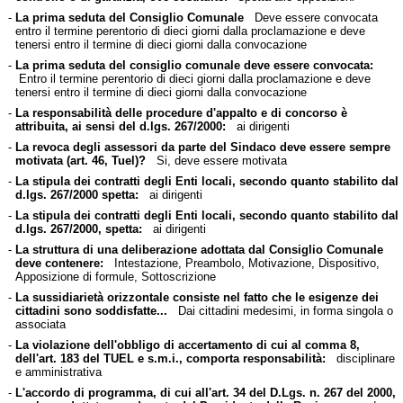
-
La prima seduta del Consiglio Comunale
Deve essere convocata
entro il termine perentorio di dieci giorni dalla proclamazione e deve
tenersi entro il termine di dieci giorni dalla convocazione
-
La prima seduta del consiglio comunale deve essere convocata:
Entro il termine perentorio di dieci giorni dalla proclamazione e deve
tenersi entro il termine di dieci giorni dalla convocazione
-
La responsabilità delle procedure d'appalto e di concorso è
attribuita, ai sensi del d.lgs. 267/2000:
ai dirigenti
-
La revoca degli assessori da parte del Sindaco deve essere sempre
motivata (art. 46, Tuel)?
Si, deve essere motivata
-
La stipula dei contratti degli Enti locali, secondo quanto stabilito dal
d.lgs. 267/2000 spetta:
ai dirigenti
-
La stipula dei contratti degli Enti locali, secondo quanto stabilito dal
d.lgs. 267/2000, spetta:
ai dirigenti
-
La struttura di una deliberazione adottata dal Consiglio Comunale
deve contenere:
Intestazione, Preambolo, Motivazione, Dispositivo,
Apposizione di formule, Sottoscrizione
-
La sussidiarietà orizzontale consiste nel fatto che le esigenze dei
cittadini sono soddisfatte...
Dai cittadini medesimi, in forma singola o
associata
-
La violazione dell'obbligo di accertamento di cui al comma 8,
dell'art. 183 del TUEL e s.m.i., comporta responsabilità:
disciplinare
e amministrativa
-
L'accordo di programma, di cui all'art. 34 del D.Lgs. n. 267 del 2000,