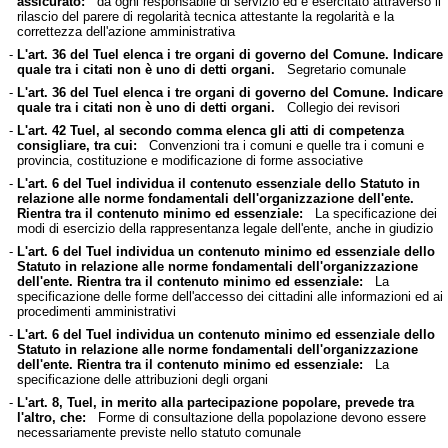
assicurato:
da ogni responsabile di servizio ed è esercitato attraverso il
rilascio del parere di regolarità tecnica attestante la regolarità e la
correttezza dell'azione amministrativa
-
L'art. 36 del Tuel elenca i tre organi di governo del Comune. Indicare
quale tra i citati non è uno di detti organi.
Segretario comunale
-
L'art. 36 del Tuel elenca i tre organi di governo del Comune. Indicare
quale tra i citati non è uno di detti organi.
Collegio dei revisori
-
L'art. 42 Tuel, al secondo comma elenca gli atti di competenza
consigliare, tra cui:
Convenzioni tra i comuni e quelle tra i comuni e
provincia, costituzione e modificazione di forme associative
-
L'art. 6 del Tuel individua il contenuto essenziale dello Statuto in
relazione alle norme fondamentali dell'organizzazione dell'ente.
Rientra tra il contenuto minimo ed essenziale:
La specificazione dei
modi di esercizio della rappresentanza legale dell'ente, anche in giudizio
-
L'art. 6 del Tuel individua un contenuto minimo ed essenziale dello
Statuto in relazione alle norme fondamentali dell'organizzazione
dell'ente. Rientra tra il contenuto minimo ed essenziale:
La
specificazione delle forme dell'accesso dei cittadini alle informazioni ed ai
procedimenti amministrativi
-
L'art. 6 del Tuel individua un contenuto minimo ed essenziale dello
Statuto in relazione alle norme fondamentali dell'organizzazione
dell'ente. Rientra tra il contenuto minimo ed essenziale:
La
specificazione delle attribuzioni degli organi
-
L'art. 8, Tuel, in merito alla partecipazione popolare, prevede tra
l'altro, che:
Forme di consultazione della popolazione devono essere
necessariamente previste nello statuto comunale