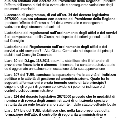
qualora adottato con decreto del Presidente della Regione:
produce
l'effetto dell'intesa ai fini della eventuale e conseguente variazione degli
strumenti urbanistici
-
L'accordo di programma, di cui all'art. 34 del decreto legislativo
267/2000, qualora adottato con decreto del Presidente della Regione:
produce l'effetto dell'intesa ai fini della eventuale e conseguente
variazione degli strumenti urbanistici
-
L'adozione dei regolamenti sull'ordinamento degli uffici e dei servizi
è di competenza:
della Giunta, nel rispetto dei criteri generali stabiliti
dal Consiglio
-
L'adozione del Regolamento sull'ordinamento degli uffici e dei
servizi a chi compete?
Alla Giunta Comunale nel rispetto dei principi
stabiliti dal Consiglio Comunale
-
L'art. 10 del D.Lgs. 118/2011 e s.m.i., stabilisce che il bilancio di
previsione finanziario è almeno:
triennale, ha carattere autorizzatorio
ed è aggiornato annualmente in occasione della sua approvazione
-
L'art. 107 del TUEL sancisce la separazione fra le attività di indirizzo
politico e le attività di gestione ed amministrazione. Quale fra le
seguenti affermazioni è errata tenendo conto di tale principio?
I
dirigenti e gli organi di governo condividono i poteri di indirizzo e di
controllo politico-amministrativo
-
L'art. 114 del decreto legislativo 267/2000 prevede che le modalità di
nomina e di revoca degli amministratori di un'azienda speciale
istituita da un ente locale siano stabilite:
dallo statuto dell'ente locale
-
L'art. 147 bis del TUEL stabilisce che, nella fase preventiva della
formazione dell'atto, il controllo di regolarità amministrativa è