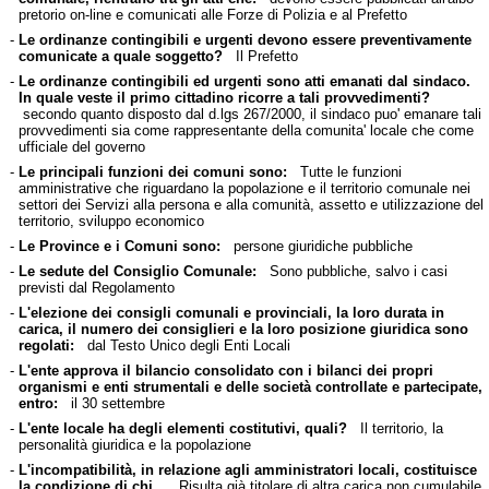
pretorio on-line e comunicati alle Forze di Polizia e al Prefetto
-
Le ordinanze contingibili e urgenti devono essere preventivamente
comunicate a quale soggetto?
Il Prefetto
-
Le ordinanze contingibili ed urgenti sono atti emanati dal sindaco.
In quale veste il primo cittadino ricorre a tali provvedimenti?
secondo quanto disposto dal d.lgs 267/2000, il sindaco puo' emanare tali
provvedimenti sia come rappresentante della comunita' locale che come
ufficiale del governo
-
Le principali funzioni dei comuni sono:
Tutte le funzioni
amministrative che riguardano la popolazione e il territorio comunale nei
settori dei Servizi alla persona e alla comunità, assetto e utilizzazione del
territorio, sviluppo economico
-
Le Province e i Comuni sono:
persone giuridiche pubbliche
-
Le sedute del Consiglio Comunale:
Sono pubbliche, salvo i casi
previsti dal Regolamento
-
L'elezione dei consigli comunali e provinciali, la loro durata in
carica, il numero dei consiglieri e la loro posizione giuridica sono
regolati:
dal Testo Unico degli Enti Locali
-
L'ente approva il bilancio consolidato con i bilanci dei propri
organismi e enti strumentali e delle società controllate e partecipate,
entro:
il 30 settembre
-
L'ente locale ha degli elementi costitutivi, quali?
Il territorio, la
personalità giuridica e la popolazione
-
L'incompatibilità, in relazione agli amministratori locali, costituisce
la condizione di chi...
Risulta già titolare di altra carica non cumulabile,