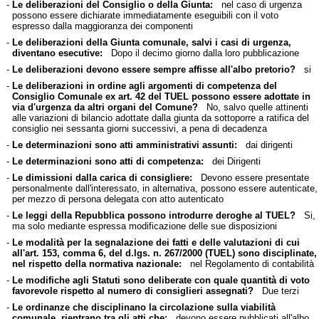
-
Le deliberazioni del Consiglio o della Giunta:
nel caso di urgenza
possono essere dichiarate immediatamente eseguibili con il voto
espresso dalla maggioranza dei componenti
-
Le deliberazioni della Giunta comunale, salvi i casi di urgenza,
diventano esecutive:
Dopo il decimo giorno dalla loro pubblicazione
-
Le deliberazioni devono essere sempre affisse all'albo pretorio?
si
-
Le deliberazioni in ordine agli argomenti di competenza del
Consiglio Comunale ex art. 42 del TUEL possono essere adottate in
via d'urgenza da altri organi del Comune?
No, salvo quelle attinenti
alle variazioni di bilancio adottate dalla giunta da sottoporre a ratifica del
consiglio nei sessanta giorni successivi, a pena di decadenza
-
Le determinazioni sono atti amministrativi assunti:
dai dirigenti
-
Le determinazioni sono atti di competenza:
dei Dirigenti
-
Le dimissioni dalla carica di consigliere:
Devono essere presentate
personalmente dall'interessato, in alternativa, possono essere autenticate,
per mezzo di persona delegata con atto autenticato
-
Le leggi della Repubblica possono introdurre deroghe al TUEL?
Si,
ma solo mediante espressa modificazione delle sue disposizioni
-
Le modalità per la segnalazione dei fatti e delle valutazioni di cui
all'art. 153, comma 6, del d.lgs. n. 267/2000 (TUEL) sono disciplinate,
nel rispetto della normativa nazionale:
nel Regolamento di contabilità
-
Le modifiche agli Statuti sono deliberate con quale quantità di voto
favorevole rispetto al numero di consiglieri assegnati?
Due terzi
-
Le ordinanze che disciplinano la circolazione sulla viabilità
comunale, rientrano tra gli atti che:
devono essere pubblicati all'albo