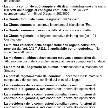
del Sindaco
-
La giunta comunale può compiere atti di amministrazione che siano
riservati dalla legge al consiglio comunale?
No, lo vieta
espressamente l'art. 48 del D.Lgs. n. 267/2000
-
La Giunta Comunale viene designata:
dal Sindaco
-
La Giunta comunale:
approva lo schema di bilancio dell'Ente
-
La Giunta comunale:
nessuna delle altre risposte è corretta
-
La Giunta regionale:
è l'organo esecutivo della regione (art. 121,
Costituzione)
-
La misura cautelare della sospensione dell'organo consiliare,
prevista dall'art. 141 T.U.E.L. è applicabile per un periodo...
Non
superiore a 90 giorni
-
La mozione di sfiducia deve essere motivata e sottoscritta da:
Almeno due quinti dei consiglieri assegnati, senza computare il sindaco
-
La nomina del Segretario ha durata:
corrispondente al mandato del
Sindaco
-
La potestà regolamentare dei comuni:
Concerne tutte le materie di
competenza del comune, nei limiti dei principi di legge
-
La presidenza delle commissioni consiliari aventi funzioni di
controllo o di garanzia, ove costituite:
spetta alle opposizioni
-
La presidenza delle commissioni consiliari aventi funzioni di
controllo o di garanzia, ove costituite:
spetta alle opposizioni
-
La presidenza delle commissioni consiliari aventi funzioni di
controllo o di garanzia, ove costituite:
spetta alle opposizioni