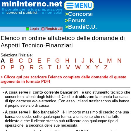
>
Concorsi
>
Forum
>
Bandi/G.U.
Login
|
Registrati
Elenco in ordine alfabetico delle domande di
Aspetti Tecnico-Finanziari
Seleziona l'iniziale:
A
B
C
D
E
F
G
H
I
J
K
L
M
N
O
P
Q
R
S
T
U
V
W
X
Y
Z
>
Clicca qui per scaricare l'elenco completo delle domande di questo
argomento in formato PDF!
-
A cosa serve il conto corrente bancario?
è uno strumento tecnico che
consente ai clienti degli Istituti di Credito di utilizzare la moneta bancaria
di tipo cartaceo e/o elettronico. Con esso i clienti trasferiscono alla banca
il proprio servizio di cassa
-
A cosa serve il fido bancario?
è l' importo massimo di credito che una
banca concede, sotto qualunque forma, a un cliente che ne ha fatto
richiesta e che il cliente stesso può utilizzare con qualunque tipo di
operazione, a seconda delle sue necessità