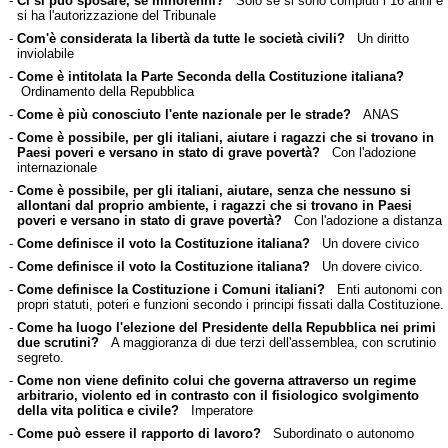
-
Ci si può sposare, se minorenni?
Solo se si sono compiuti i 16 anni e
si ha l'autorizzazione del Tribunale
-
Com'è considerata la libertà da tutte le società civili?
Un diritto
inviolabile
-
Come è intitolata la Parte Seconda della Costituzione italiana?
Ordinamento della Repubblica
-
Come è più conosciuto l'ente nazionale per le strade?
ANAS
-
Come è possibile, per gli italiani, aiutare i ragazzi che si trovano in
Paesi poveri e versano in stato di grave povertà?
Con l'adozione
internazionale
-
Come è possibile, per gli italiani, aiutare, senza che nessuno si
allontani dal proprio ambiente, i ragazzi che si trovano in Paesi
poveri e versano in stato di grave povertà?
Con l'adozione a distanza
-
Come definisce il voto la Costituzione italiana?
Un dovere civico
-
Come definisce il voto la Costituzione italiana?
Un dovere civico.
-
Come definisce la Costituzione i Comuni italiani?
Enti autonomi con
propri statuti, poteri e funzioni secondo i principi fissati dalla Costituzione.
-
Come ha luogo l'elezione del Presidente della Repubblica nei primi
due scrutini?
A maggioranza di due terzi dell'assemblea, con scrutinio
segreto.
-
Come non viene definito colui che governa attraverso un regime
arbitrario, violento ed in contrasto con il fisiologico svolgimento
della vita politica e civile?
Imperatore
-
Come può essere il rapporto di lavoro?
Subordinato o autonomo