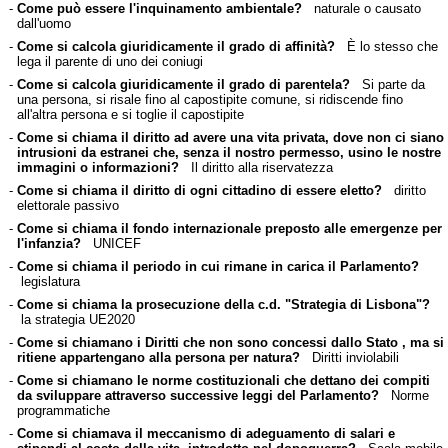
-
Come può essere l'inquinamento ambientale?
naturale o causato
dall'uomo
-
Come si calcola giuridicamente il grado di affinità?
È lo stesso che
lega il parente di uno dei coniugi
-
Come si calcola giuridicamente il grado di parentela?
Si parte da
una persona, si risale fino al capostipite comune, si ridiscende fino
all'altra persona e si toglie il capostipite
-
Come si chiama il diritto ad avere una vita privata, dove non ci siano
intrusioni da estranei che, senza il nostro permesso, usino le nostre
immagini o informazioni?
Il diritto alla riservatezza
-
Come si chiama il diritto di ogni cittadino di essere eletto?
diritto
elettorale passivo
-
Come si chiama il fondo internazionale preposto alle emergenze per
l'infanzia?
UNICEF
-
Come si chiama il periodo in cui rimane in carica il Parlamento?
legislatura
-
Come si chiama la prosecuzione della c.d. "Strategia di Lisbona"?
la strategia UE2020
-
Come si chiamano i Diritti che non sono concessi dallo Stato , ma si
ritiene appartengano alla persona per natura?
Diritti inviolabili
-
Come si chiamano le norme costituzionali che dettano dei compiti
da sviluppare attraverso successive leggi del Parlamento?
Norme
programmatiche
-
Come si chiamava il meccanismo di adeguamento di salari e