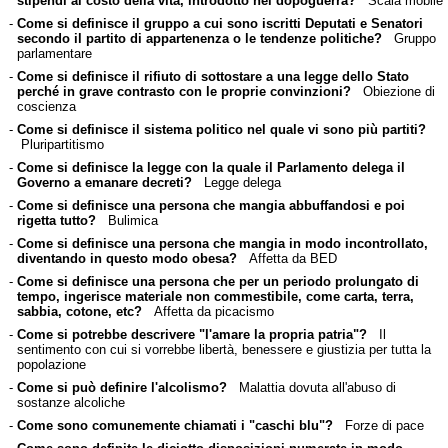
stipendi al costo della vita, introdotto nel dopoguerra?
Scala mobile
-
Come si definisce il gruppo a cui sono iscritti Deputati e Senatori
secondo il partito di appartenenza o le tendenze politiche?
Gruppo
parlamentare
-
Come si definisce il rifiuto di sottostare a una legge dello Stato
perché in grave contrasto con le proprie convinzioni?
Obiezione di
coscienza
-
Come si definisce il sistema politico nel quale vi sono più partiti?
Pluripartitismo
-
Come si definisce la legge con la quale il Parlamento delega il
Governo a emanare decreti?
Legge delega
-
Come si definisce una persona che mangia abbuffandosi e poi
rigetta tutto?
Bulimica
-
Come si definisce una persona che mangia in modo incontrollato,
diventando in questo modo obesa?
Affetta da BED
-
Come si definisce una persona che per un periodo prolungato di
tempo, ingerisce materiale non commestibile, come carta, terra,
sabbia, cotone, etc?
Affetta da picacismo
-
Come si potrebbe descrivere "l'amare la propria patria"?
Il
sentimento con cui si vorrebbe libertà, benessere e giustizia per tutta la
popolazione
-
Come si può definire l'alcolismo?
Malattia dovuta all'abuso di
sostanze alcoliche
-
Come sono comunemente chiamati i "caschi blu"?
Forze di pace