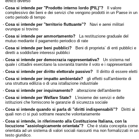
etnico diverso
-
Cosa si intende per "Prodotto interno lordo (PIL)"?
Il valore
complessivo dei beni e dei servizi che vengono prodotti in un Paese in un
certo periodo di tempo
-
Cosa si intende per "territorio fluttuante"?
Navi e aerei militari
ovunque si trovino
-
Cosa si intende per ammortamento?
La restituzione graduale del
mutuo mediante il pagamento periodico di rate
-
Cosa si intende per beni pubblici?
Beni di proprieta` di enti pubblici e
diretti a soddisfare interessi pubblici
-
Cosa si intende per democrazia rappresentativa?
Un sistema nel
quale i cittadini esercitano la sovranità tramite il voto e i rappresentanti
-
Cosa si intende per diritto elettorale passivo?
Il diritto di essere eletti
-
Cosa si intende per impatto ambientale?
gli effetti sull'ambiente di
una struttura edilizia o di una istallazione industriale
-
Cosa si intende per inquinamento?
alterazione dell'ambiente
-
Cosa si intende per Welfare State?
L'insieme dei servizi e delle
istituzioni che forniscono le garanzie di sicurezza sociale
-
Cosa si intende quando si parla di "diritti indispensabili"?
Diritti ai
quali non ci si può sottrarre neanche volontariamente
-
Cosa si intende, in riferimento alla Costituzione Italiana, con la
locuzione "assiologicamente orientata"?
Che è stata concepita come
orientata ad un sistema di valori sociali riassunti ma non formalizzati in un
testo giuridico.