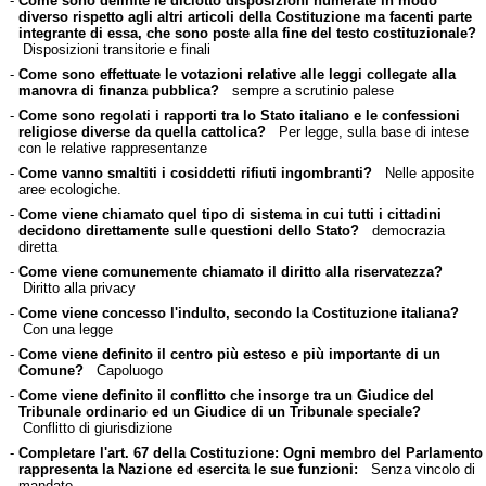
-
Come sono definite le diciotto disposizioni numerate in modo
diverso rispetto agli altri articoli della Costituzione ma facenti parte
integrante di essa, che sono poste alla fine del testo costituzionale?
Disposizioni transitorie e finali
-
Come sono effettuate le votazioni relative alle leggi collegate alla
manovra di finanza pubblica?
sempre a scrutinio palese
-
Come sono regolati i rapporti tra lo Stato italiano e le confessioni
religiose diverse da quella cattolica?
Per legge, sulla base di intese
con le relative rappresentanze
-
Come vanno smaltiti i cosiddetti rifiuti ingombranti?
Nelle apposite
aree ecologiche.
-
Come viene chiamato quel tipo di sistema in cui tutti i cittadini
decidono direttamente sulle questioni dello Stato?
democrazia
diretta
-
Come viene comunemente chiamato il diritto alla riservatezza?
Diritto alla privacy
-
Come viene concesso l'indulto, secondo la Costituzione italiana?
Con una legge
-
Come viene definito il centro più esteso e più importante di un
Comune?
Capoluogo
-
Come viene definito il conflitto che insorge tra un Giudice del
Tribunale ordinario ed un Giudice di un Tribunale speciale?
Conflitto di giurisdizione
-
Completare l'art. 67 della Costituzione: Ogni membro del Parlamento
rappresenta la Nazione ed esercita le sue funzioni:
Senza vincolo di
mandato