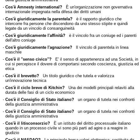
-
Cos'è Amnesty international?
È un'organizzazione non governativa
internazionale impegnata nella difesa dei diritti umani
-
Cos'è giuridicamente la parentela?
è il rapporto giuridico che
intercorre fra persone che discendono da uno stesso stipite e quindi
legate da un vincolo di consanguineità
-
Cos'è giuridicamente l'affinità?
è il vincolo fra un coniuge ed i parenti
dell'altro coniuge
-
Cos'è giuridicamente l'agnazione?
Il vincolo di parentela in linea
maschile
-
Cos'è il "senso civico"?
E' il senso di appartenenza ad una Società, in
cui si percepisce il dovere di comportarsi secondo coscienza, giustizia ed
etica
-
Cos'è il brevetto?
Un titolo giuridico che tutela e valorizza
un'innovazione tecnica
-
Cos'è il ciclo breve di Kitchin?
Una dei modelli principali relaviti alla
durata delle fasi di un ciclo economico
-
Cos'è il Consiglio di Stato italiano?
un organo di tutela nei confronti
della giustizia amministrativa
-
Cos'è il Consiglio di Stato italiano?
un organo di tutela nei confronti
della giustizia amministrativa
-
Cos'è il litisconsorzio?
È un istituto del diritto processuale italiano
quando in un processo civile vi sono più parti ad agire o a reagire in
giudizio
-
Cos'è il NASDAQ?
La principale borsa valori elettronica: costituita da