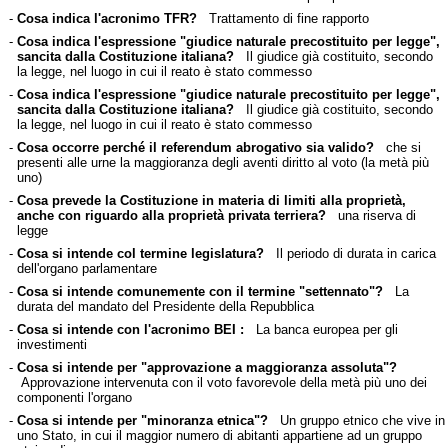
-
Cosa indica l'acronimo TFR?
Trattamento di fine rapporto
-
Cosa indica l'espressione "giudice naturale precostituito per legge",
sancita dalla Costituzione italiana?
Il giudice già costituito, secondo
la legge, nel luogo in cui il reato è stato commesso
-
Cosa indica l'espressione "giudice naturale precostituito per legge",
sancita dalla Costituzione italiana?
Il giudice già costituito, secondo
la legge, nel luogo in cui il reato è stato commesso
-
Cosa occorre perché il referendum abrogativo sia valido?
che si
presenti alle urne la maggioranza degli aventi diritto al voto (la metà più
uno)
-
Cosa prevede la Costituzione in materia di limiti alla proprietà,
anche con riguardo alla proprietà privata terriera?
una riserva di
legge
-
Cosa si intende col termine legislatura?
Il periodo di durata in carica
dell'organo parlamentare
-
Cosa si intende comunemente con il termine "settennato"?
La
durata del mandato del Presidente della Repubblica
-
Cosa si intende con l'acronimo BEI :
La banca europea per gli
investimenti
-
Cosa si intende per "approvazione a maggioranza assoluta"?
Approvazione intervenuta con il voto favorevole della metà più uno dei
componenti l'organo
-
Cosa si intende per "minoranza etnica"?
Un gruppo etnico che vive in
uno Stato, in cui il maggior numero di abitanti appartiene ad un gruppo