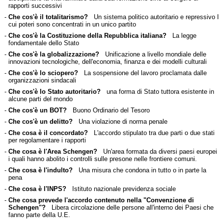
rapporti successivi
-
Che cos'è il totalitarismo?
Un sistema politico autoritario e repressivo I
cui poteri sono concentrati in un unico partito
-
Che cos'è la Costituzione della Repubblica italiana?
La legge
fondamentale dello Stato
-
Che cos'è la globalizzazione?
Unificazione a livello mondiale delle
innovazioni tecnologiche, dell'economia, finanza e dei modelli culturali
-
Che cos'è lo sciopero?
La sospensione del lavoro proclamata dalle
organizzazioni sindacali
-
Che cos'è lo Stato autoritario?
una forma di Stato tuttora esistente in
alcune parti del mondo
-
Che cos'è un BOT?
Buono Ordinario del Tesoro
-
Che cos'è un delitto?
Una violazione di norma penale
-
Che cosa è il concordato?
L'accordo stipulato tra due parti o due stati
per regolamentare i rapporti
-
Che cosa è l'Area Schengen?
Un'area formata da diversi paesi europei
i quali hanno abolito i controlli sulle presone nelle frontiere comuni.
-
Che cosa è l'indulto?
Una misura che condona in tutto o in parte la
pena
-
Che cosa è l'INPS?
Istituto nazionale previdenza sociale
-
Che cosa prevede l'accordo contenuto nella "Convenzione di
Schengen"?
Libera circolazione delle persone all'interno dei Paesi che
fanno parte della U.E.