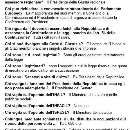
assessore regionale?
Il Presidente della Giunta regionale
-
Chi può richiedere la convocazione straordinaria del Parlamento
Europeo?
La maggioranza dei suoi membri, il Consiglio o la
Commissione ed il Presidente in caso di urgenza in accordo con la
Conferenza dei Presidenti.
-
Chi riguarda il dovere di essere fedeli alla Repubblica e di
osservarne la Costituzione e le leggi, sancito dall'art. 54 della
Costituzione?
Tutti i cittadini italiani.
-
Chi si può rivolgere alla Corte di Giustizia?
Gli organi dell'Unione o
gli Stati membri o anche i singoli cittadini o le imprese
-
Chi sono i c.d. eredi legittimi?
Sono gli eredi designati direttamente
dalla legge
-
Chi sono i legittimari?
sono i soggetti a cui la legge riserva una quota
di eredità o un altro diritto nella successione
-
Chi sono i Senatori a vita di diritto?
Ex Presidenti della Repubblica
-
Chi svolge le funzioni del Presidente della Repubblica in caso egli
non possa adempierle ?
Il Presidente del Senato
-
Chi vigila sull'operato dell'INAIL?
Il Ministero del lavoro e delle
politiche sociali
-
Chi vigila sull'operato dell'INPACIL?
Nessuno
-
Chi vigila sull'operato dell'ISPESL?
Il Ministero della salute
-
Chiunque, mediante schiamazzi o urla, disturba le occupazioni o il
riposo delle persone vìola ...
l'art. 659 c.p.