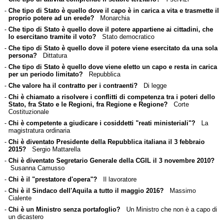
-
Che tipo di Stato è quello dove il capo è in carica a vita e trasmette il
proprio potere ad un erede?
Monarchia
-
Che tipo di Stato è quello dove il potere appartiene ai cittadini, che
lo esercitano tramite il voto?
Stato democratico
-
Che tipo di Stato è quello dove il potere viene esercitato da una sola
persona?
Dittatura
-
Che tipo di Stato è quello dove viene eletto un capo e resta in carica
per un periodo limitato?
Repubblica
-
Che valore ha il contratto per i contraenti?
Di legge
-
Chi è chiamato a risolvere i conflitti di competenza tra i poteri dello
Stato, fra Stato e le Regioni, fra Regione e Regione?
Corte
Costituzionale
-
Chi è competente a giudicare i cosiddetti "reati ministeriali"?
La
magistratura ordinaria
-
Chi è diventato Presidente della Repubblica italiana il 3 febbraio
2015?
Sergio Mattarella
-
Chi è diventato Segretario Generale della CGIL il 3 novembre 2010?
Susanna Camusso
-
Chi è il "prestatore d'opera"?
Il lavoratore
-
Chi è il Sindaco dell'Aquila a tutto il maggio 2016?
Massimo
Cialente
-
Chi è un Ministro senza portafoglio?
Un Ministro che non è a capo di
un dicastero