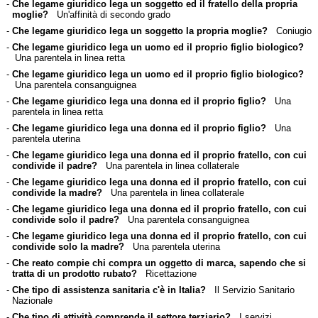
-
Che legame giuridico lega un soggetto ed il fratello della propria
moglie?
Un'affinità di secondo grado
-
Che legame giuridico lega un soggetto la propria moglie?
Coniugio
-
Che legame giuridico lega un uomo ed il proprio figlio biologico?
Una parentela in linea retta
-
Che legame giuridico lega un uomo ed il proprio figlio biologico?
Una parentela consanguignea
-
Che legame giuridico lega una donna ed il proprio figlio?
Una
parentela in linea retta
-
Che legame giuridico lega una donna ed il proprio figlio?
Una
parentela uterina
-
Che legame giuridico lega una donna ed il proprio fratello, con cui
condivide il padre?
Una parentela in linea collaterale
-
Che legame giuridico lega una donna ed il proprio fratello, con cui
condivide la madre?
Una parentela in linea collaterale
-
Che legame giuridico lega una donna ed il proprio fratello, con cui
condivide solo il padre?
Una parentela consanguignea
-
Che legame giuridico lega una donna ed il proprio fratello, con cui
condivide solo la madre?
Una parentela uterina
-
Che reato compie chi compra un oggetto di marca, sapendo che si
tratta di un prodotto rubato?
Ricettazione
-
Che tipo di assistenza sanitaria c'è in Italia?
Il Servizio Sanitario
Nazionale
-
Che tipo di attività comprende il settore terziario?
I servizi