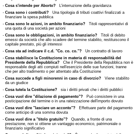
-
Cosa s'intende per Aborto?
L'interruzione della gravidanza
-
Cosa sono i contributi?
Una tipologia di tributi coattivi finalizzati a
finanziare la spesa pubblica
-
Cosa sono le azioni, in ambito finanziario?
Titoli rappresentativi di
una quota di una società per azioni
-
Cosa sono le obbligazioni, in ambito finanziario?
Titoli di debito
emessi da società che allo scadere del termine stabilito, restituiscono il
capitale prestato, più gli interessi
-
Cosa sta ad indicare il c.d. "Co. co. co."?
Un contratto di lavoro
-
Cosa stabilisce la Costituzione in materia di responsabilità del
Presidente della Repubblica?
Che il Presidente della Repubblica non è
responsabile degli atti compiuti nell'esercizio delle sue funzioni, tranne
che per alto tradimento o per attentato alla Costituzione
-
Cosa succede a figli minorenni in caso di divorzio?
Viene stabilito
da un giudice
-
Cosa tutela la Costituzione?
sia i diritti privati che i diritti pubblici
-
Cosa vuol dire "dilazione di pagamento"?
Può consistere in una
posticipazione del termine o in una rateizzazione dell'importo dovuto
-
Cosa vuol dire "lasciare un acconto"?
Effettuare parte del pagamento
come anticipo di una somma dovuta
-
Cosa vuol dire a "titolo gratuito"?
Quando, a fronte di una
prestazione, non si ottiene un vantaggio economico, patrimoniale o
finanziario significativo