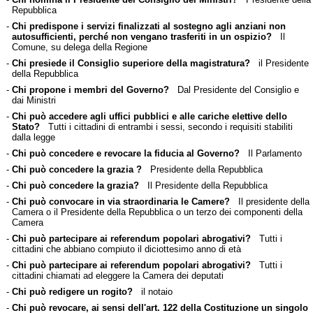
Repubblica
-
Chi predispone i servizi finalizzati al sostegno agli anziani non
autosufficienti, perché non vengano trasferiti in un ospizio?
Il
Comune, su delega della Regione
-
Chi presiede il Consiglio superiore della magistratura?
il Presidente
della Repubblica
-
Chi propone i membri del Governo?
Dal Presidente del Consiglio e
dai Ministri
-
Chi può accedere agli uffici pubblici e alle cariche elettive dello
Stato?
Tutti i cittadini di entrambi i sessi, secondo i requisiti stabiliti
dalla legge
-
Chi può concedere e revocare la fiducia al Governo?
Il Parlamento
-
Chi può concedere la grazia ?
Presidente della Repubblica
-
Chi può concedere la grazia?
Il Presidente della Repubblica
-
Chi può convocare in via straordinaria le Camere?
Il presidente della
Camera o il Presidente della Repubblica o un terzo dei componenti della
Camera
-
Chi può partecipare ai referendum popolari abrogativi?
Tutti i
cittadini che abbiano compiuto il diciottesimo anno di età
-
Chi può partecipare ai referendum popolari abrogativi?
Tutti i
cittadini chiamati ad eleggere la Camera dei deputati
-
Chi può redigere un rogito?
il notaio
-
Chi può revocare, ai sensi dell'art. 122 della Costituzione un singolo