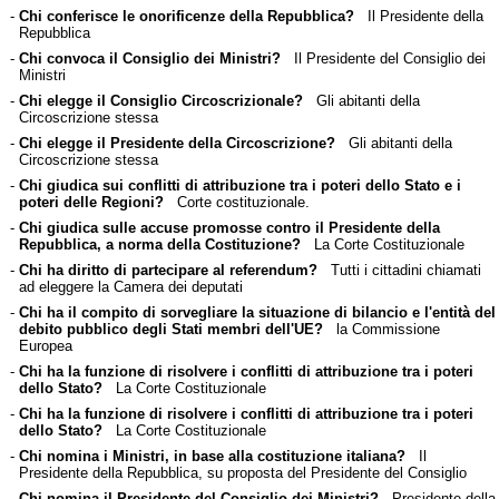
-
Chi conferisce le onorificenze della Repubblica?
Il Presidente della
Repubblica
-
Chi convoca il Consiglio dei Ministri?
Il Presidente del Consiglio dei
Ministri
-
Chi elegge il Consiglio Circoscrizionale?
Gli abitanti della
Circoscrizione stessa
-
Chi elegge il Presidente della Circoscrizione?
Gli abitanti della
Circoscrizione stessa
-
Chi giudica sui conflitti di attribuzione tra i poteri dello Stato e i
poteri delle Regioni?
Corte costituzionale.
-
Chi giudica sulle accuse promosse contro il Presidente della
Repubblica, a norma della Costituzione?
La Corte Costituzionale
-
Chi ha diritto di partecipare al referendum?
Tutti i cittadini chiamati
ad eleggere la Camera dei deputati
-
Chi ha il compito di sorvegliare la situazione di bilancio e l'entità del
debito pubblico degli Stati membri dell'UE?
la Commissione
Europea
-
Chi ha la funzione di risolvere i conflitti di attribuzione tra i poteri
dello Stato?
La Corte Costituzionale
-
Chi ha la funzione di risolvere i conflitti di attribuzione tra i poteri
dello Stato?
La Corte Costituzionale
-
Chi nomina i Ministri, in base alla costituzione italiana?
Il
Presidente della Repubblica, su proposta del Presidente del Consiglio
-
Chi nomina il Presidente del Consiglio dei Ministri?
Presidente della