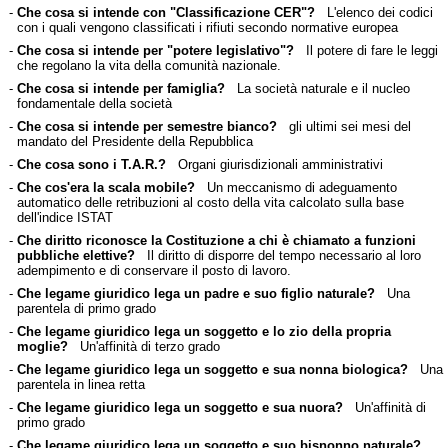
-
Che cosa si intende con "Classificazione CER"?
L'elenco dei codici
con i quali vengono classificati i rifiuti secondo normative europea
-
Che cosa si intende per "potere legislativo"?
Il potere di fare le leggi
che regolano la vita della comunità nazionale.
-
Che cosa si intende per famiglia?
La società naturale e il nucleo
fondamentale della società
-
Che cosa si intende per semestre bianco?
gli ultimi sei mesi del
mandato del Presidente della Repubblica
-
Che cosa sono i T.A.R.?
Organi giurisdizionali amministrativi
-
Che cos'era la scala mobile?
Un meccanismo di adeguamento
automatico delle retribuzioni al costo della vita calcolato sulla base
dell'indice ISTAT
-
Che diritto riconosce la Costituzione a chi è chiamato a funzioni
pubbliche elettive?
Il diritto di disporre del tempo necessario al loro
adempimento e di conservare il posto di lavoro.
-
Che legame giuridico lega un padre e suo figlio naturale?
Una
parentela di primo grado
-
Che legame giuridico lega un soggetto e lo zio della propria
moglie?
Un'affinità di terzo grado
-
Che legame giuridico lega un soggetto e sua nonna biologica?
Una
parentela in linea retta
-
Che legame giuridico lega un soggetto e sua nuora?
Un'affinità di
primo grado
-
Che legame giuridico lega un soggetto e suo bisnonno naturale?