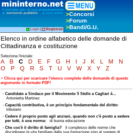
>
Concorsi
>
Forum
>
Bandi/G.U.
Login
|
Registrati
Elenco in ordine alfabetico delle domande di
Cittadinanza e costituzione
Seleziona l'iniziale:
A
B
C
D
E
F
G
H
I
J
K
L
M
N
O
P
Q
R
S
T
U
V
W
X
Y
Z
>
Clicca qui per scaricare l'elenco completo delle domande di questo
argomento in formato PDF!
-
Candidato a Sindaco per il Movimento 5 Stelle a Cagliari è...
Antonietta Martinez
-
Capacità contributiva, è un princìpio fondamentale del diritto:
tributario
-
Cedere il proprio posto agli anziani, quando non c'è posto a sedere
per tutti, è una norma:
di buona educazione
-
Che cos'è il diritto di famiglia?
il complesso delle norme che
disciplinano la vita familiare dalla sua formazione sino al sorgere di