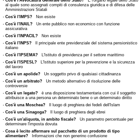
-
Cos'è l'Avvocatura Generale dello Stato?
È l'organo legale dello Stato
al quale sono assegnati compiti di consulenza giuridica e di difesa delle
Amministrazioni Statali
-
Cos'è l'IMPS?
Non esiste
-
Cos'è l'INAIL?
Un ente pubblico non economico con funzione
assicurativa
-
Cos'è l'INPACIL?
Non esiste
-
Cos'è l'INPS?
Il principale ente previdenziale del sistema pensionistico
italiano
-
Cos'è l'IPSEMA?
L'Istituto di previdenza per il settore marittimo
-
Cos'è l'ISPESL?
L'Istituto superiore per la prevenzione e la sicurezza
del lavoro
-
Cos'è un apolide?
Un soggetto privo di qualsiasi cittadinanza
-
Cos'è un arbitrato?
Un metodo alternativo di risoluzione delle
controversie
-
Cos'è un legato?
è una disposizione testamentaria con cui il soggetto
attribuisce a una persona un determinato bene o un determinato diritto
-
Cos'è una Moschea?
Il luogo di preghiera dei fedeli dell'Islam
-
Cos'è una Sinagoga?
Il luogo di preghiera degli ebrei
-
Cos'è un'aliquota, in ambito fiscale?
Un parametro percentuale per
determinare l'imposta dovuta
-
Cosa è lecito affermare sul pacchetto di un prodotto di tipo
alimentare?
Informazioni che non generino confusione