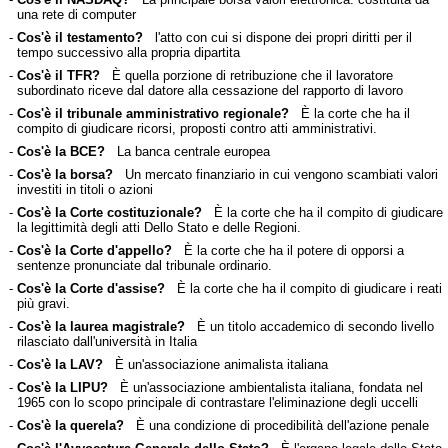
una rete di computer
-
Cos'è il testamento?
l'atto con cui si dispone dei propri diritti per il
tempo successivo alla propria dipartita
-
Cos'è il TFR?
È quella porzione di retribuzione che il lavoratore
subordinato riceve dal datore alla cessazione del rapporto di lavoro
-
Cos'è il tribunale amministrativo regionale?
È la corte che ha il
compito di giudicare ricorsi, proposti contro atti amministrativi.
-
Cos'è la BCE?
La banca centrale europea
-
Cos'è la borsa?
Un mercato finanziario in cui vengono scambiati valori
investiti in titoli o azioni
-
Cos'è la Corte costituzionale?
È la corte che ha il compito di giudicare
la legittimità degli atti Dello Stato e delle Regioni.
-
Cos'è la Corte d'appello?
È la corte che ha il potere di opporsi a
sentenze pronunciate dal tribunale ordinario.
-
Cos'è la Corte d'assise?
È la corte che ha il compito di giudicare i reati
più gravi.
-
Cos'è la laurea magistrale?
È un titolo accademico di secondo livello
rilasciato dall'università in Italia
-
Cos'è la LAV?
È un'associazione animalista italiana
-
Cos'è la LIPU?
È un'associazione ambientalista italiana, fondata nel
1965 con lo scopo principale di contrastare l'eliminazione degli uccelli
-
Cos'è la querela?
È una condizione di procedibilità dell'azione penale