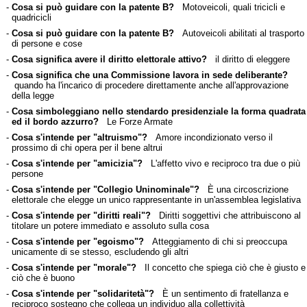
-
Cosa si può guidare con la patente B?
Motoveicoli, quali tricicli e
quadricicli
-
Cosa si può guidare con la patente B?
Autoveicoli abilitati al trasporto
di persone e cose
-
Cosa significa avere il diritto elettorale attivo?
il diritto di eleggere
-
Cosa significa che una Commissione lavora in sede deliberante?
quando ha l'incarico di procedere direttamente anche all'approvazione
della legge
-
Cosa simboleggiano nello stendardo presidenziale la forma quadrata
ed il bordo azzurro?
Le Forze Armate
-
Cosa s'intende per "altruismo"?
Amore incondizionato verso il
prossimo di chi opera per il bene altrui
-
Cosa s'intende per "amicizia"?
L'affetto vivo e reciproco tra due o più
persone
-
Cosa s'intende per "Collegio Uninominale"?
È una circoscrizione
elettorale che elegge un unico rappresentante in un'assemblea legislativa
-
Cosa s'intende per "diritti reali"?
Diritti soggettivi che attribuiscono al
titolare un potere immediato e assoluto sulla cosa
-
Cosa s'intende per "egoismo"?
Atteggiamento di chi si preoccupa
unicamente di se stesso, escludendo gli altri
-
Cosa s'intende per "morale"?
Il concetto che spiega ciò che è giusto e
ciò che è buono
-
Cosa s'intende per "solidaritetà"?
È un sentimento di fratellanza e
reciproco sostegno che collega un individuo alla collettività