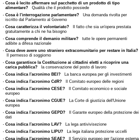
-
Cosa è lecito affermare sul pacchetto di un prodotto di tipo
alimentare?
Qualità che il prodotto possiede
-
Cosa è l'interrogazione parlamentare?
Una domanda rivolta per
iscritto dal Parlamento al Governo
-
Cosa caratterizza il volontariato?
Il fatto che sia un'opera prestata
gratuitamente a chi ne ha bisogno
-
Cosa comprende il demanio militare?
tutte le opere permanenti
adibite a difesa nazionale
-
Cosa deve avere uno straniero extracomunitario per restare in Italia?
Il permesso di soggiorno
-
Cosa garantisce la Costituzione ai cittadini eletti a ricoprire una
carica pubblica?
la conservazione del posto di lavoro
-
Cosa indica l'acronimo BEI?
La banca europea per gli investimenti
-
Cosa indica l'acronimo CdR?
Il Comitato europeo delle regioni
-
Cosa indica l'acronimo CESE?
Il Comitato economico e sociale
europeo
-
Cosa indica l'acronimo CGUE?
La Corte di giustizia dell'Unione
europea
-
Cosa indica l'acronimo GEPD?
Il Garante europeo della protezione dei
dati
-
Cosa indica l'acronimo LAV?
La lega antivivisezione
-
Cosa indica l'acronimo LIPU?
La lega italiana protezione uccelli
-
Cosa indica l'acronimo SEAE?
Il Servizio europeo per l'azione esterna