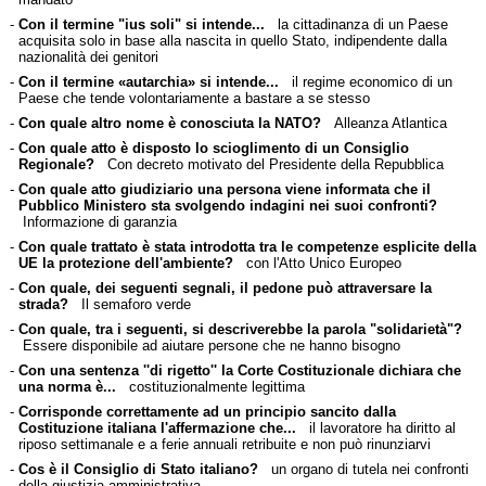
-
Con il termine "ius soli" si intende...
la cittadinanza di un Paese
acquisita solo in base alla nascita in quello Stato, indipendente dalla
nazionalità dei genitori
-
Con il termine «autarchia» si intende...
il regime economico di un
Paese che tende volontariamente a bastare a se stesso
-
Con quale altro nome è conosciuta la NATO?
Alleanza Atlantica
-
Con quale atto è disposto lo scioglimento di un Consiglio
Regionale?
Con decreto motivato del Presidente della Repubblica
-
Con quale atto giudiziario una persona viene informata che il
Pubblico Ministero sta svolgendo indagini nei suoi confronti?
Informazione di garanzia
-
Con quale trattato è stata introdotta tra le competenze esplicite della
UE la protezione dell'ambiente?
con l'Atto Unico Europeo
-
Con quale, dei seguenti segnali, il pedone può attraversare la
strada?
Il semaforo verde
-
Con quale, tra i seguenti, si descriverebbe la parola "solidarietà"?
Essere disponibile ad aiutare persone che ne hanno bisogno
-
Con una sentenza ''di rigetto'' la Corte Costituzionale dichiara che
una norma è...
costituzionalmente legittima
-
Corrisponde correttamente ad un principio sancito dalla
Costituzione italiana l'affermazione che...
il lavoratore ha diritto al
riposo settimanale e a ferie annuali retribuite e non può rinunziarvi
-
Cos è il Consiglio di Stato italiano?
un organo di tutela nei confronti
della giustizia amministrativa