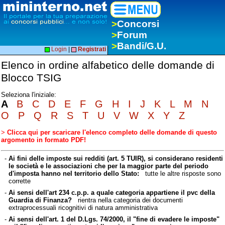
>
Concorsi
>
Forum
>
Bandi/G.U.
Login
|
Registrati
Elenco in ordine alfabetico delle domande di
Blocco TSIG
Seleziona l'iniziale:
A
B
C
D
E
F
G
H
I
J
K
L
M
N
O
P
Q
R
S
T
U
V
W
X
Y
Z
>
Clicca qui per scaricare l'elenco completo delle domande di questo
argomento in formato PDF!
-
Ai fini delle imposte sui redditi (art. 5 TUIR), si considerano residenti
le società e le associazioni che per la maggior parte del periodo
d'imposta hanno nel territorio dello Stato:
tutte le altre risposte sono
corrette
-
Ai sensi dell'art 234 c.p.p. a quale categoria appartiene il pvc della
Guardia di Finanza?
rientra nella categoria dei documenti
extraprocessuali ricognitivi di natura amministrativa
-
Ai sensi dell'art. 1 del D.Lgs. 74/2000, il "fine di evadere le imposte"