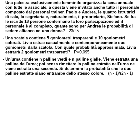
-
Una palestra esclusivamente femminile organizza la cena annuale
con tutte le associate, a questa viene invitato anche tutto il personale
composto dai personal trainer, Paolo e Andrea, le quattro istruttrici
di sala, la segretaria e, naturalmente, il proprietario, Stefano. Se fra
le iscritte 18 persone confermano la loro partecipazione ed il
personale è al completo, quante sono per Andrea le probabilità di
sedere affianco ad una donna?
23/25
-
Una scatola contiene 5 goniometri trasparenti e 10 goniometri
colorati. Livia estrae casualmente e contemporaneamente due
goniometri dalla scatola. Con quale probabilità approssimata, Livia
estrarrà 2 goniometri trasparenti?
P=0,095
-
Un'urna contiene n palline verdi e n palline gialle. Viene estratta una
pallina dall'urna; poi senza rimettere la pallina estratta nell'urna ne
viene estratta una seconda. Si determini la probabilità che le due
palline estratte siano entrambe dello stesso colore.
(n - 1)/(2n - 1)