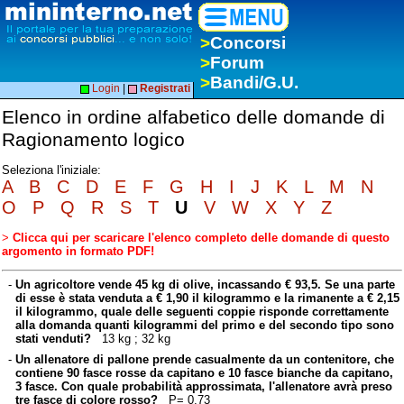
>
Concorsi
>
Forum
>
Bandi/G.U.
Login
|
Registrati
Elenco in ordine alfabetico delle domande di
Ragionamento logico
Seleziona l'iniziale:
A
B
C
D
E
F
G
H
I
J
K
L
M
N
O
P
Q
R
S
T
U
V
W
X
Y
Z
>
Clicca qui per scaricare l'elenco completo delle domande di questo
argomento in formato PDF!
-
Un agricoltore vende 45 kg di olive, incassando € 93,5. Se una parte
di esse è stata venduta a € 1,90 il kilogrammo e la rimanente a € 2,15
il kilogrammo, quale delle seguenti coppie risponde correttamente
alla domanda quanti kilogrammi del primo e del secondo tipo sono
stati venduti?
13 kg ; 32 kg
-
Un allenatore di pallone prende casualmente da un contenitore, che
contiene 90 fasce rosse da capitano e 10 fasce bianche da capitano,
3 fasce. Con quale probabilità approssimata, l'allenatore avrà preso
tre fasce di colore rosso?
P= 0,73