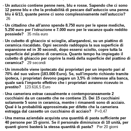
-
Un astuccio contiene penne nere, blu e rosse. Sapendo che ci sono
12 penne blu e che la probabilità di pescare dall'astuccio una penna
blu è 6/13, quante penne ci sono complessivamente nell'astuccio?
26
-
Un cittadino che all'anno spende 8.750 euro per le spese mediche,
5.250 euro per l'istruzione e 7.000 euro per le vacanze quale reddito
possiede?
35 mila euro
-
Un cubetto di ghiaccio si scioglie, allargandosi, su un piattino di
ceramica riscaldato. Ogni secondo raddoppia la sua superficie di
espansione ed in 30 secondi, dopo essersi sciolto, copre tutta la
superficie del piattino di ceramica. Quanto tempo ha impiegato il
cubetto di ghiaccio per coprire la metà della superficie del piattino di
ceramica?
29 secondi
-
Un immobile viene ipotecato dai proprietari per un importo pari al
70% del suo valore (183.000 Euro). Se, sull'importo richiesto tramite
ipoteca, i proprietari devono pagare un 3,5% di interesse alla banca,
quale sarà l'importo effettivo che i proprietari avranno ricevuto in
prestito?
123.616,5 Euro
-
Una cameriera estrae casualmente e contemporaneamente 2
cucchiaini da un cassetto che ne contiene 15. Dei 15 cucchiaini
solamente 5 sono in ceramica, mentre i rimanenti sono di acciaio.
Qual è la probabilità approssimata per difetto che la cameriera
estragga dal cassetto un cucchiaino di acciaio?
P=0,47
-
Una mensa aziendale acquista una quantità di pasta sufficiente per
40 persone per 15 giorni. Se il personale diminuisce di 10 unità, per
quanti giorni basterà la stessa quantità di pasta?
Per 20 giorni