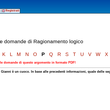
|
Registrati
elle domande di Ragionamento logico
K
L
M
N
O
P
Q
R
S
T
U
V
W
X
elle domande di questo argomento in formato PDF!
; Gianni è un cuoco. In base alle precedenti informazioni, quale delle s