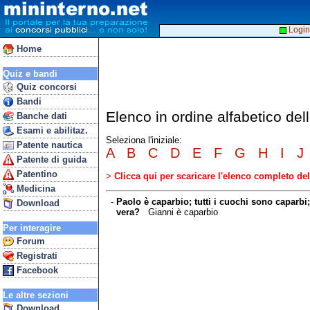
Login
Home
Quiz e bandi
Quiz concorsi
Bandi
Elenco in ordine alfabetico d
Banche dati
Esami e abilitaz.
Seleziona l'iniziale:
Patente nautica
A
B
C
D
E
F
G
H
I
J
Patente di guida
Patentino
>
Clicca qui per scaricare l'elenco completo d
Medicina
-
Paolo è caparbio; tutti i cuochi sono caparbi
Download
vera?
Gianni è caparbio
Per interagire
Forum
Registrati
Facebook
Le altre sezioni
Download