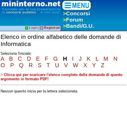
>
Concorsi
>
Forum
>
Bandi/G.U.
Login
|
Registrati
Elenco in ordine alfabetico delle domande di
Informatica
Seleziona l'iniziale:
A
B
C
D
E
F
G
H
I
J
K
L
M
N
O
P
Q
R
S
T
U
V
W
X
Y
Z
>
Clicca qui per scaricare l'elenco completo delle domande di questo
argomento in formato PDF!
Nessun quesito inizia per la lettera selezionata.