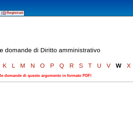
|
Registrati
le domande di Diritto amministrativo
K
L
M
N
O
P
Q
R
S
T
U
V
W
X
elle domande di questo argomento in formato PDF!