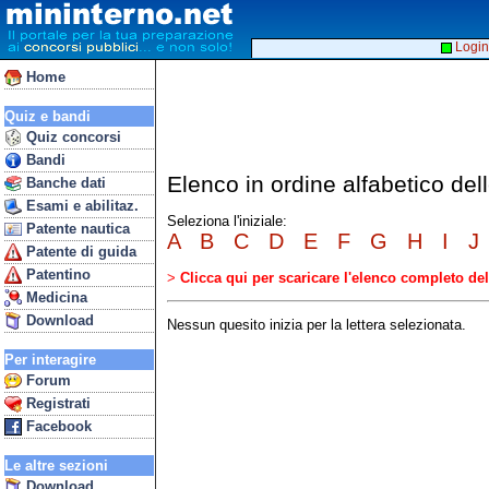
Login
Home
Quiz e bandi
Quiz concorsi
Bandi
Elenco in ordine alfabetico del
Banche dati
Esami e abilitaz.
Seleziona l'iniziale:
Patente nautica
A
B
C
D
E
F
G
H
I
J
Patente di guida
Patentino
>
Clicca qui per scaricare l'elenco completo d
Medicina
Download
Nessun quesito inizia per la lettera selezionata.
Per interagire
Forum
Registrati
Facebook
Le altre sezioni
Download