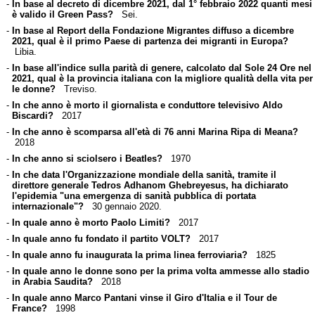
-
In base al decreto di dicembre 2021, dal 1° febbraio 2022 quanti mesi
è valido il Green Pass?
Sei.
-
In base al Report della Fondazione Migrantes diffuso a dicembre
2021, qual è il primo Paese di partenza dei migranti in Europa?
Libia.
-
In base all'indice sulla parità di genere, calcolato dal Sole 24 Ore nel
2021, qual è la provincia italiana con la migliore qualità della vita per
le donne?
Treviso.
-
In che anno è morto il giornalista e conduttore televisivo Aldo
Biscardi?
2017
-
In che anno è scomparsa all'età di 76 anni Marina Ripa di Meana?
2018
-
In che anno si sciolsero i Beatles?
1970
-
In che data l'Organizzazione mondiale della sanità, tramite il
direttore generale Tedros Adhanom Ghebreyesus, ha dichiarato
l'epidemia "una emergenza di sanità pubblica di portata
internazionale"?
30 gennaio 2020.
-
In quale anno è morto Paolo Limiti?
2017
-
In quale anno fu fondato il partito VOLT?
2017
-
In quale anno fu inaugurata la prima linea ferroviaria?
1825
-
In quale anno le donne sono per la prima volta ammesse allo stadio
in Arabia Saudita?
2018
-
In quale anno Marco Pantani vinse il Giro d'Italia e il Tour de
France?
1998