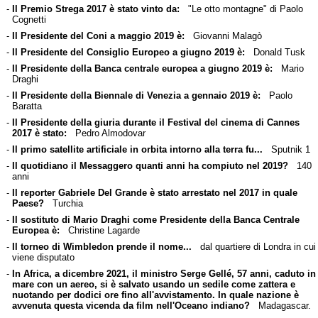
-
Il Premio Strega 2017 è stato vinto da:
"Le otto montagne" di Paolo
Cognetti
-
Il Presidente del Coni a maggio 2019 è:
Giovanni Malagò
-
Il Presidente del Consiglio Europeo a giugno 2019 è:
Donald Tusk
-
Il Presidente della Banca centrale europea a giugno 2019 è:
Mario
Draghi
-
Il Presidente della Biennale di Venezia a gennaio 2019 è:
Paolo
Baratta
-
Il Presidente della giuria durante il Festival del cinema di Cannes
2017 è stato:
Pedro Almodovar
-
Il primo satellite artificiale in orbita intorno alla terra fu...
Sputnik 1
-
Il quotidiano il Messaggero quanti anni ha compiuto nel 2019?
140
anni
-
Il reporter Gabriele Del Grande è stato arrestato nel 2017 in quale
Paese?
Turchia
-
Il sostituto di Mario Draghi come Presidente della Banca Centrale
Europea è:
Christine Lagarde
-
Il torneo di Wimbledon prende il nome...
dal quartiere di Londra in cui
viene disputato
-
In Africa, a dicembre 2021, il ministro Serge Gellé, 57 anni, caduto in
mare con un aereo, si è salvato usando un sedile come zattera e
nuotando per dodici ore fino all'avvistamento. In quale nazione è
avvenuta questa vicenda da film nell'Oceano indiano?
Madagascar.