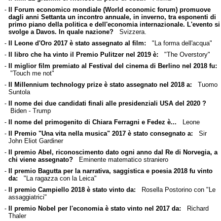
-
Il Forum economico mondiale (World economic forum) promuove
dagli anni Settanta un incontro annuale, in inverno, tra esponenti di
primo piano della politica e dell'economia internazionale. L'evento si
svolge a Davos. In quale nazione?
Svizzera.
-
Il Leone d'Oro 2017 è stato assegnato al film:
"La forma dell'acqua"
-
Il libro che ha vinto il Premio Pulitzer nel 2019 è:
"The Overstory"
-
Il miglior film premiato al Festival del cinema di Berlino nel 2018 fu:
"Touch me not"
-
Il Millennium technology prize è stato assegnato nel 2018 a:
Tuomo
Suntola
-
Il nome dei due candidati finali alle presidenziali USA del 2020 ?
Biden - Trump
-
Il nome del primogenito di Chiara Ferragni e Fedez è...
Leone
-
Il Premio "Una vita nella musica" 2017 è stato consegnato a:
Sir
John Eliot Gardiner
-
Il premio Abel, riconoscimento dato ogni anno dal Re di Norvegia, a
chi viene assegnato?
Eminente matematico straniero
-
Il premio Bagutta per la narrativa, saggistica e poesia 2018 fu vinto
da:
"La ragazza con la Leica"
-
Il premio Campiello 2018 è stato vinto da:
Rosella Postorino con "Le
assaggiatrici"
-
Il premio Nobel per l'economia è stato vinto nel 2017 da:
Richard
Thaler