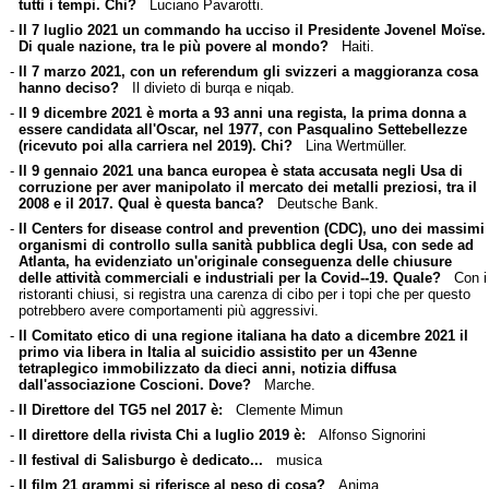
tutti i tempi. Chi?
Luciano Pavarotti.
-
Il 7 luglio 2021 un commando ha ucciso il Presidente Jovenel Moïse.
Di quale nazione, tra le più povere al mondo?
Haiti.
-
Il 7 marzo 2021, con un referendum gli svizzeri a maggioranza cosa
hanno deciso?
Il divieto di burqa e niqab.
-
Il 9 dicembre 2021 è morta a 93 anni una regista, la prima donna a
essere candidata all'Oscar, nel 1977, con Pasqualino Settebellezze
(ricevuto poi alla carriera nel 2019). Chi?
Lina Wertmüller.
-
Il 9 gennaio 2021 una banca europea è stata accusata negli Usa di
corruzione per aver manipolato il mercato dei metalli preziosi, tra il
2008 e il 2017. Qual è questa banca?
Deutsche Bank.
-
Il Centers for disease control and prevention (CDC), uno dei massimi
organismi di controllo sulla sanità pubblica degli Usa, con sede ad
Atlanta, ha evidenziato un'originale conseguenza delle chiusure
delle attività commerciali e industriali per la Covid--19. Quale?
Con i
ristoranti chiusi, si registra una carenza di cibo per i topi che per questo
potrebbero avere comportamenti più aggressivi.
-
Il Comitato etico di una regione italiana ha dato a dicembre 2021 il
primo via libera in Italia al suicidio assistito per un 43enne
tetraplegico immobilizzato da dieci anni, notizia diffusa
dall'associazione Coscioni. Dove?
Marche.
-
Il Direttore del TG5 nel 2017 è:
Clemente Mimun
-
Il direttore della rivista Chi a luglio 2019 è:
Alfonso Signorini
-
Il festival di Salisburgo è dedicato...
musica
-
Il film 21 grammi si riferisce al peso di cosa?
Anima