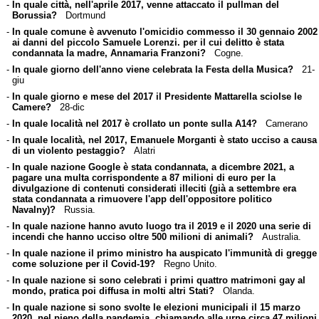
-
In quale città, nell'aprile 2017, venne attaccato il pullman del
Borussia?
Dortmund
-
In quale comune è avvenuto l'omicidio commesso il 30 gennaio 2002
ai danni del piccolo Samuele Lorenzi. per il cui delitto è stata
condannata la madre, Annamaria Franzoni?
Cogne.
-
In quale giorno dell'anno viene celebrata la Festa della Musica?
21-
giu
-
In quale giorno e mese del 2017 il Presidente Mattarella sciolse le
Camere?
28-dic
-
In quale località nel 2017 è crollato un ponte sulla A14?
Camerano
-
In quale località, nel 2017, Emanuele Morganti è stato ucciso a causa
di un violento pestaggio?
Alatri
-
In quale nazione Google è stata condannata, a dicembre 2021, a
pagare una multa corrispondente a 87 milioni di euro per la
divulgazione di contenuti considerati illeciti (già a settembre era
stata condannata a rimuovere l'app dell'oppositore politico
Navalny)?
Russia.
-
In quale nazione hanno avuto luogo tra il 2019 e il 2020 una serie di
incendi che hanno ucciso oltre 500 milioni di animali?
Australia.
-
In quale nazione il primo ministro ha auspicato l'immunità di gregge
come soluzione per il Covid-19?
Regno Unito.
-
In quale nazione si sono celebrati i primi quattro matrimoni gay al
mondo, pratica poi diffusa in molti altri Stati?
Olanda.
-
In quale nazione si sono svolte le elezioni municipali il 15 marzo
2020, nel pieno della pandemia, chiamando alle urne circa 47 milioni