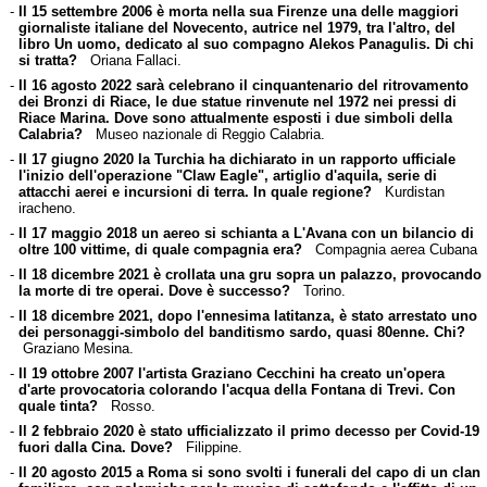
-
Il 15 settembre 2006 è morta nella sua Firenze una delle maggiori
giornaliste italiane del Novecento, autrice nel 1979, tra l'altro, del
libro Un uomo, dedicato al suo compagno Alekos Panagulis. Di chi
si tratta?
Oriana Fallaci.
-
Il 16 agosto 2022 sarà celebrano il cinquantenario del ritrovamento
dei Bronzi di Riace, le due statue rinvenute nel 1972 nei pressi di
Riace Marina. Dove sono attualmente esposti i due simboli della
Calabria?
Museo nazionale di Reggio Calabria.
-
Il 17 giugno 2020 la Turchia ha dichiarato in un rapporto ufficiale
l'inizio dell'operazione "Claw Eagle", artiglio d'aquila, serie di
attacchi aerei e incursioni di terra. In quale regione?
Kurdistan
iracheno.
-
Il 17 maggio 2018 un aereo si schianta a L'Avana con un bilancio di
oltre 100 vittime, di quale compagnia era?
Compagnia aerea Cubana
-
Il 18 dicembre 2021 è crollata una gru sopra un palazzo, provocando
la morte di tre operai. Dove è successo?
Torino.
-
Il 18 dicembre 2021, dopo l'ennesima latitanza, è stato arrestato uno
dei personaggi-simbolo del banditismo sardo, quasi 80enne. Chi?
Graziano Mesina.
-
Il 19 ottobre 2007 l'artista Graziano Cecchini ha creato un'opera
d'arte provocatoria colorando l'acqua della Fontana di Trevi. Con
quale tinta?
Rosso.
-
Il 2 febbraio 2020 è stato ufficializzato il primo decesso per Covid-19
fuori dalla Cina. Dove?
Filippine.
-
Il 20 agosto 2015 a Roma si sono svolti i funerali del capo di un clan