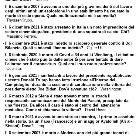
-
Il 6 dicembre 2007 è avvenuto uno dei più gravi incidenti sul lavoro
degli ultimi anni: un'esplosione in uno stabilimento ha causato la
morte di sette operai. Quale multinazionale ne è coinvolta?
ThyssenKrupp.
-
Il 6 dicembre 2021 è stato arrestato in Italia un noto imprenditore del
settore cinematografico, presidente di una squadra di calcio. Chi?
Massimo Ferrero.
-
Il 6 dicembre 2021 è stato indetto lo sciopero generale contro il Ddl
Bilancio. Quali sindacati l'hanno indetto?
Cgil e Uil.
-
Il 6 febbraio 2020 è morto di Covid a 34 anni Li Wenliang, il cittadino
cinese che è stato punito dalle autorità per aver tentato di dare
l'allarme per il coronavirus. Qual era il suo ruolo professionale?
Oculista.
-
Il 6 gennaio 2021 manifestanti a favore del presidente repubblicano
uscente Donald Trump hanno fatto irruzione all'interno del
Campidoglio, durante la sessione di certificazione della vittoria del
presidente eletto Joe Biden. Dov'è avvenuto ciò?
Washington.
-
Il 6 marzo 2012 a Siena è stato trovato morto in strada il
responsabile comunicazione del Monte dei Paschi, precipitato da
una finestra. Da allora il caso è stato al centro dell'attenzione
mediatica. Come si chiamava la vittima?
David Rossi.
-
Il 6 marzo 2021 è avvenuto uno storico incontro, il primo in assoluto
nella storia, tra un Papa (Francesco) e un maggior Ayatollah (Ali al-
Sistani), Dove?
Iraq.
-
Il 6 settembre 2007 è morto a Modena uno dei più grandi tenori di