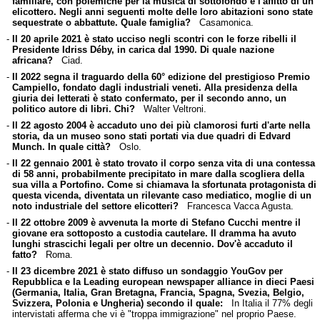
familiare, con polemiche per la musica di sottofondo e l'affitto di un
elicottero. Negli anni seguenti molte delle loro abitazioni sono state
sequestrate o abbattute. Quale famiglia?
Casamonica.
-
Il 20 aprile 2021 è stato ucciso negli scontri con le forze ribelli il
Presidente Idriss Déby, in carica dal 1990. Di quale nazione
africana?
Ciad.
-
Il 2022 segna il traguardo della 60° edizione del prestigioso Premio
Campiello, fondato dagli industriali veneti. Alla presidenza della
giuria dei letterati è stato confermato, per il secondo anno, un
politico autore di libri. Chi?
Walter Veltroni.
-
Il 22 agosto 2004 è accaduto uno dei più clamorosi furti d'arte nella
storia, da un museo sono stati portati via due quadri di Edvard
Munch. In quale città?
Oslo.
-
Il 22 gennaio 2001 è stato trovato il corpo senza vita di una contessa
di 58 anni, probabilmente precipitato in mare dalla scogliera della
sua villa a Portofino. Come si chiamava la sfortunata protagonista di
questa vicenda, diventata un rilevante caso mediatico, moglie di un
noto industriale del settore elicotteri?
Francesca Vacca Agusta.
-
Il 22 ottobre 2009 è avvenuta la morte di Stefano Cucchi mentre il
giovane era sottoposto a custodia cautelare. Il dramma ha avuto
lunghi strascichi legali per oltre un decennio. Dov'è accaduto il
fatto?
Roma.
-
Il 23 dicembre 2021 è stato diffuso un sondaggio YouGov per
Repubblica e la Leading european newspaper alliance in dieci Paesi
(Germania, Italia, Gran Bretagna, Francia, Spagna, Svezia, Belgio,
Svizzera, Polonia e Ungheria) secondo il quale:
In Italia il 77% degli
intervistati afferma che vi è "troppa immigrazione" nel proprio Paese.