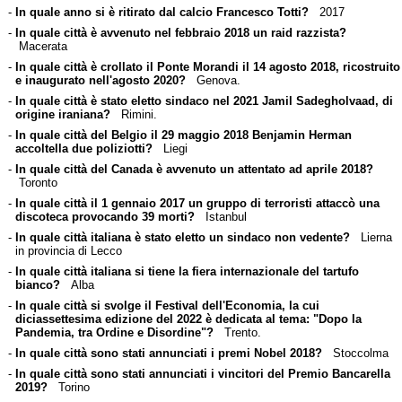
-
In quale anno si è ritirato dal calcio Francesco Totti?
2017
-
In quale città è avvenuto nel febbraio 2018 un raid razzista?
Macerata
-
In quale città è crollato il Ponte Morandi il 14 agosto 2018, ricostruito
e inaugurato nell'agosto 2020?
Genova.
-
In quale città è stato eletto sindaco nel 2021 Jamil Sadegholvaad, di
origine iraniana?
Rimini.
-
In quale città del Belgio il 29 maggio 2018 Benjamin Herman
accoltella due poliziotti?
Liegi
-
In quale città del Canada è avvenuto un attentato ad aprile 2018?
Toronto
-
In quale città il 1 gennaio 2017 un gruppo di terroristi attaccò una
discoteca provocando 39 morti?
Istanbul
-
In quale città italiana è stato eletto un sindaco non vedente?
Lierna
in provincia di Lecco
-
In quale città italiana si tiene la fiera internazionale del tartufo
bianco?
Alba
-
In quale città si svolge il Festival dell'Economia, la cui
diciassettesima edizione del 2022 è dedicata al tema: "Dopo la
Pandemia, tra Ordine e Disordine"?
Trento.
-
In quale città sono stati annunciati i premi Nobel 2018?
Stoccolma
-
In quale città sono stati annunciati i vincitori del Premio Bancarella
2019?
Torino