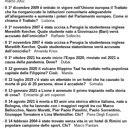
marzo 2002.
-
Il 1º dicembre 2009 è entrato in vigore nell'Unione europea il Trattato
che ha riorganizzato le istituzioni comunitarie adeguandole
all'allargamento e aumenta i poteri del Parlamento europeo. Come si
chiama il Trattato?
Lisbona.
-
Il 1º novembre 2007 è stata uccisa a Perugia la studentessa inglese
Meredith Kercher. Quale studente nato a Giovinazzo (Bari) verrà
accusato dell'omicidio?
Raffaele Sollecito.
-
Il 1º novembre 2007 è stata uccisa a Perugia la studentessa inglese
Meredith Kercher. Quale studentessa statunitense verrà accusata
dell'omicidio?
Amanda Knox.
-
Il 1º ottobre 2021 ha avuto inizio l'Expo 2020, rinviato nel 2021 a
causa della pandemia. Dove?
Dubai.
-
Il 12 gennaio 2020 il vulcano filippino Taal ha eruttato nella popolosa
capitale delle Filippine? Cioè:
Manila.
-
Il 12 luglio 2019 c'è stato un attentato in un hotel che ha causato la
morte di più di 20 persone, dove è accaduto?
Somalia
-
Il 13 gennaio 2021 a Lione è avvenuto il primo trapianto nella storia
di cosa?
Entrambi gli arti superiori.
-
Il 14 agosto 2021 è morta a 83 anni una storica attrice italiana, nata a
Bologna, che ha lavorato con i maggiori registi tra cui Marco
Bellocchio, Nanni Moretti, Pier Paolo Pasolini, Paolo Sorrentino,
Giuseppe Tornatore e Lina Wertmüller. Chi?
Piera Degli Esposti.
-
Il 14 febbraio 2004 è stato trovato senza vita in un hotel di Rimini un
popolare campione dello sport. Chi?
Marco Pantani.