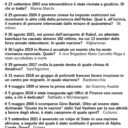
-
Il 23 settembre 2003 una televenditrice è stata rinviata a giudizio. Di
chi si tratta?
Wanna Marchi.
-
Il 25 gennaio 2020 il governo cinese ha imposto restrizioni nei
movimenti in altre città della provincia dell'Hubei. Qual è, all'incirca,
il numero di persone interessate dalle misure di quarantena?
56
milioni.
-
Il 26 agosto 2021, nei pressi dell'aeroporto di Kabul, un attentato
kamikaze ha causato almeno 182 vittime, tra cui 13 membri delle
forze armate statunitensi. In quale nazione?
Afghanistan.
-
Il 26 luglio 2019 in Roma è accaduto un evento che ha avuto
risonanza nazionale. Quale?
Il vice Brigadiere Mario Cerciello Rega è
stato accoltellato a morte
-
Il 29 gennaio 2017 crolla la parete destra di quale chiesa di
Amatrice?
Sant'Agostino
-
Il 31 marzo 2018 un gruppo di poliziotti francesi fecero irruzione in
un centro per migranti, in quale stazione?
Bardonecchia
-
Il 4 maggio 1959 si tenne la prima edizione:
dei Grammy Awards
-
Il 5 giugno 2018 è stata inaugurata agli Uffizi di Firenze una nuova
sala, a chi è dedicata?
Raffaello e Michelangelo
-
Il 5 maggio 2000 è scomparso Gino Bartali. Oltre ad essere stato
dichiarato "Giusto tra le nazioni" dallo Yad Vashem per la sua attività
a favore degli ebrei, è stato campione di quale sport?
Ciclismo.
-
Il 5 settembre 2021 è avvenuto un colpo di Stato in una nazione
africana, a seguito del quale è stato sostituito il governo di Alpha
Conde. Dove?
Guinea.