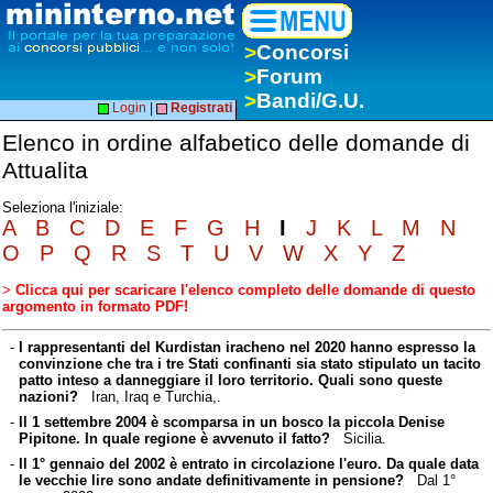
>
Concorsi
>
Forum
>
Bandi/G.U.
Login
|
Registrati
Elenco in ordine alfabetico delle domande di
Attualita
Seleziona l'iniziale:
A
B
C
D
E
F
G
H
I
J
K
L
M
N
O
P
Q
R
S
T
U
V
W
X
Y
Z
>
Clicca qui per scaricare l'elenco completo delle domande di questo
argomento in formato PDF!
-
I rappresentanti del Kurdistan iracheno nel 2020 hanno espresso la
convinzione che tra i tre Stati confinanti sia stato stipulato un tacito
patto inteso a danneggiare il loro territorio. Quali sono queste
nazioni?
Iran, Iraq e Turchia,.
-
Il 1 settembre 2004 è scomparsa in un bosco la piccola Denise
Pipitone. In quale regione è avvenuto il fatto?
Sicilia.
-
Il 1° gennaio del 2002 è entrato in circolazione l'euro. Da quale data
le vecchie lire sono andate definitivamente in pensione?
Dal 1°