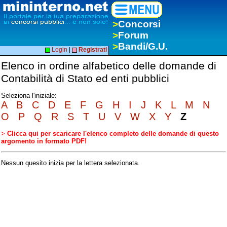
>
Concorsi
>
Forum
>
Bandi/G.U.
Login
|
Registrati
Elenco in ordine alfabetico delle domande di
Contabilità di Stato ed enti pubblici
Seleziona l'iniziale:
A
B
C
D
E
F
G
H
I
J
K
L
M
N
O
P
Q
R
S
T
U
V
W
X
Y
Z
>
Clicca qui per scaricare l'elenco completo delle domande di questo
argomento in formato PDF!
Nessun quesito inizia per la lettera selezionata.