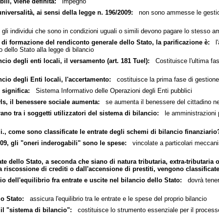
ili, viene definita:
impegno
niversalità, ai sensi della legge n. 196/2009:
non sono ammesse le gestioni 
li individui che sono in condizioni uguali o simili devono pagare lo stesso 
 di formazione del rendiconto generale dello Stato, la parificazione è:
l'a
o dello Stato alla legge di bilancio
io degli enti locali, il versamento (art. 181 Tuel):
Costituisce l'ultima fase
cio degli Enti locali, l'accertamento:
costituisce la prima fase di gestione 
significa:
Sistema Informativo delle Operazioni degli Enti pubblici
ls, il benessere sociale aumenta:
se aumenta il benessere del cittadino nel
ano tra i soggetti utilizzatori del sistema di bilancio:
le amministrazioni pu
i., come sono classificate le entrate degli schemi di bilancio finanziario
9, gli "oneri inderogabili" sono le spese:
vincolate a particolari meccanis
ate dello Stato, a seconda che siano di natura tributaria, extra-tributaria
riscossione di crediti o dall'accensione di prestiti, vengono classificate
o dell'equilibrio fra entrate e uscite nel bilancio dello Stato:
dovrà tener c
lo Stato:
assicura l'equilibrio tra le entrate e le spese del proprio bilancio
 il "sistema di bilancio":
costituisce lo strumento essenziale per il process