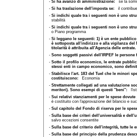
-
Si ha avanzo di amministrazione:
se la somma 
-
Si ha traslazione dell'imposta se:
il contribuen
-
Si indichi quale tra i seguenti non è uno stru
stabilità
-
Si indichi quale tra i seguenti non è uno s
o Piano programma
-
Si leggano le seguenti: 1) è un ente pubblico
è sottoposta all'indirizzo e alla vigilanza del
titolarità è attribuita all'Agenzia delle entrate.
-
Sono soggetti passivi dell'IRPEF le persone 
-
Sotto il profilo economico, le entrate pubblic
stessi enti in campo economico, sono definit
-
Stabilisce l'art. 183 del Tuel che le minori s
costituiscono:
Economia
-
Strettamente collegati ad una valutazione soc
meritori). Sono esempi di questi "beni":
l'ist
-
Sui relativi stanziamenti per le spese dovute p
è costituito con l'approvazione del bilancio e suc
-
Sul capitolo del Fondo di riserva per le sp
-
Sulla base dei criteri dell'universalità e dell'
salvo eccezioni consentite
-
Sulla base del criterio dell'integrità, tutte le
-
Sulla base del principio della prudenza descrit