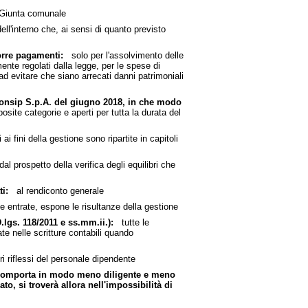
iunta comunale
l'interno che, ai sensi di quanto previsto
orre pagamenti:
solo per l'assolvimento delle
mente regolati dalla legge, per le spese di
ad evitare che siano arrecati danni patrimoniali
Consip S.p.A. del giugno 2018, in che modo
osite categorie e aperti per tutta la durata del
 ai fini della gestione sono ripartite in capitoli
 prospetto della verifica degli equilibri che
i:
al rendiconto generale
 entrate, espone le risultanze della gestione
.lgs. 118/2011 e ss.mm.ii.):
tutte le
te nelle scritture contabili quando
 riflessi del personale dipendente
si comporta in modo meno diligente e meno
, si troverà allora nell'impossibilità di