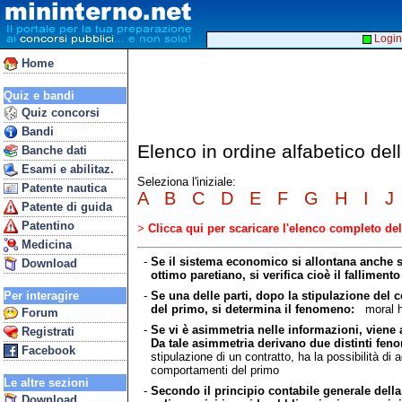
Login
Home
Quiz e bandi
Quiz concorsi
Bandi
Elenco in ordine alfabetico del
Banche dati
Esami e abilitaz.
Seleziona l'iniziale:
Patente nautica
A
B
C
D
E
F
G
H
I
J
Patente di guida
Patentino
>
Clicca qui per scaricare l'elenco completo d
Medicina
-
Se il sistema economico si allontana anche so
Download
ottimo paretiano, si verifica cioè il falliment
-
Se una delle parti, dopo la stipulazione del c
Per interagire
del primo, si determina il fenomeno:
moral h
Forum
-
Se vi è asimmetria nelle informazioni, viene 
Registrati
Da tale asimmetria derivano due distinti fen
Facebook
stipulazione di un contratto, ha la possibilità di 
comportamenti del primo
Le altre sezioni
-
Secondo il principio contabile generale della 
Download