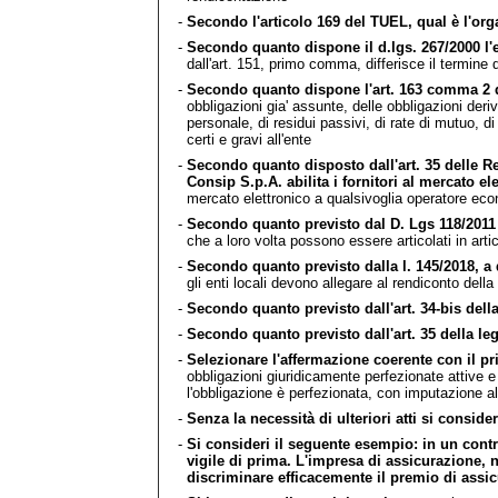
-
Secondo l'articolo 169 del TUEL, qual è l'or
-
Secondo quanto dispone il d.lgs. 267/2000 l'e
dall'art. 151, primo comma, differisce il termine 
-
Secondo quanto dispone l'art. 163 comma 2 de
obbligazioni gia' assunte, delle obbligazioni deri
personale, di residui passivi, di rate di mutuo, d
certi e gravi all'ente
-
Secondo quanto disposto dall'art. 35 delle 
Consip S.p.A. abilita i fornitori al mercato el
mercato elettronico a qualsivoglia operatore econo
-
Secondo quanto previsto dal D. Lgs 118/2011 e 
che a loro volta possono essere articolati in artic
-
Secondo quanto previsto dalla l. 145/2018, a d
gli enti locali devono allegare al rendiconto della
-
Secondo quanto previsto dall'art. 34-bis della 
-
Secondo quanto previsto dall'art. 35 della leg
-
Selezionare l'affermazione coerente con il pri
obbligazioni giuridicamente perfezionate attive e
l'obbligazione è perfezionata, con imputazione al
-
Senza la necessità di ulteriori atti si consid
-
Si consideri il seguente esempio: in un contr
vigile di prima. L'impresa di assicurazione, 
discriminare efficacemente il premio di assi