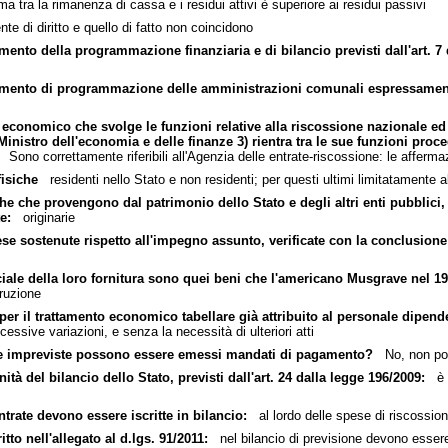
tra la rimanenza di cassa e i residui attivi è superiore ai residui passivi
te di diritto e quello di fatto non coincidono
mento della programmazione finanziaria e di bilancio previsti dall'art. 7 d
trumento di programmazione delle amministrazioni comunali espressament
 economico che svolge le funzioni relative alla riscossione nazionale ed 
 Ministro dell'economia e delle finanze 3) rientra tra le sue funzioni proc
Sono correttamente riferibili all'Agenzia delle entrate-riscossione: le affermaz
fisiche
residenti nello Stato e non residenti; per questi ultimi limitatamente al
he che provengono dal patrimonio dello Stato e degli altri enti pubblici,
e:
originarie
pese sostenute rispetto all'impegno assunto, verificate con la conclusione
iale della loro fornitura sono quei beni che l'americano Musgrave nel 195
ruzione
er il trattamento economico tabellare già attribuito al personale dipendent
cessive variazioni, e senza la necessità di ulteriori atti
ese impreviste possono essere emessi mandati di pagamento?
No, non pos
unità del bilancio dello Stato, previsti dall'art. 24 dalla legge 196/2009:
è vi
 entrate devono essere iscritte in bilancio:
al lordo delle spese di riscossion
to nell'allegato al d.lgs. 91/2011:
nel bilancio di previsione devono essere 