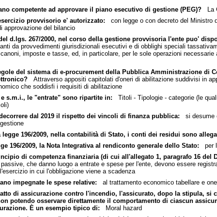
gano competente ad approvare il piano esecutivo di gestione (PEG)?
La G
sercizio provvisorio e' autorizzato:
con legge o con decreto del Ministro del
di approvazione del bilancio
l d.lgs. 267/2000, nel corso della gestione provvisoria l'ente puo' disp
vanti da provvedimenti giurisdizionali esecutivi e di obblighi speciali tassativa
i canoni, imposte e tasse, ed, in particolare, per le sole operazioni necessarie 
Regole del sistema di e-procurement della Pubblica Amministrazione di 
ettronico?
Attraverso appositi capitolati d'oneri di abilitazione suddivisi in app
mico che soddisfi i requisiti di abilitazione
s.m.i., le "entrate" sono ripartite in:
Titoli - Tipologie - categorie (le quali
oli)
ecorrere dal 2019 il rispetto dei vincoli di finanza pubblica:
si desume dal
 gestione
legge 196/2009, nella contabilità di Stato, i conti dei residui sono allegat
ge 196/2009, la Nota Integrativa al rendiconto generale dello Stato:
per le
ncipio di competenza finanziaria (di cui all'allegato 1, paragrafo 16 del D
 passive, che danno luogo a entrate e spese per l'ente, devono essere registra
l'esercizio in cui l'obbligazione viene a scadenza
erano impegnate le spese relative:
al trattamento economico tabellare e oneri
atto di assicurazione contro l'incendio, l'assicurato, dopo la stipula, 
non potendo osservare direttamente il comportamento di ciascun assicurato
curazione. È un esempio tipico di:
Moral hazard