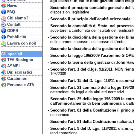
agli esercizi in cui le obbligazioni sono esigib
News
-
Secondo il principio contabile generale dell'u
FAQ
disposizioni legislative
Chi siamo?
-
Secondo il principio dell'equità orizzontale:
g
Contatti
-
Secondo la contabilità di Stato, nel processo
accertare la conformità dei risultati del rendicont
GDPR
Pubblicità
-
Secondo la disciplina della gestione del bilanc
delle somme riscosse nelle casse dell'ente
Lavora con noi!
-
Secondo la disciplina della gestione del bilan
Gli speciali
-
Secondo la legge 196/2009 l'acronimo SIOPE 
TFA Sostegno
-
Secondo la teoria della giustizia di John Raw
ASMEL
-
Secondo l'art. 1 del d.lgs. 91/2011, NON rientr
Dir. scolastici
196/2009
Carabinieri
-
Secondo l'art. 15 del D. Lgs. 118/11 e ss.mm.i
Personale ATA
-
Secondo l'art. 21 comma 5 della legge 196/200
determinati da leggi e da altri atti normativi
-
Secondo l'art. 25 della legge 196/2009 le entr
dall'ammortamento di beni patrimoniali, dalla 
-
Secondo l'art. 81 della Costituzione il principi
economico
-
Secondo l'art. 81 della Costituzione italiana, 
-
Secondo l'art. 9 del D. Lgs. 118/2011 e s.m.i.,
rendicontazione