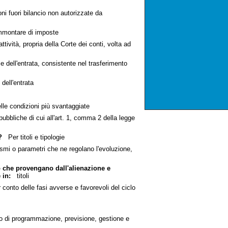
fuori bilancio non autorizzate da
ammontare di imposte
ttività, propria della Corte dei conti, volta ad
 dell'entrata, consistente nel trasferimento
dell'entrata
le condizioni più svantaggiate
bbliche di cui all'art. 1, comma 2 della legge
?
Per titoli e tipologie
mi o parametri che ne regolano l'evoluzione,
 o che provengano dall'alienazione e
 in:
titoli
onto delle fasi avverse e favorevoli del ciclo
o di programmazione, previsione, gestione e