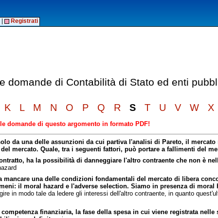
|
Registrati
le domande di Contabilità di Stato ed enti pubbl
K
L
M
N
O
P
Q
R
S
T
U
V
W
X
elle domande di questo argomento in formato PDF!
lo da una delle assunzioni da cui partiva l'analisi di Pareto, il mercato
o del mercato. Quale, tra i seguenti fattori, può portare a fallimenti del m
ontratto, ha la possibilità di danneggiare l'altro contraente che non è n
azard
a mancare una delle condizioni fondamentali del mercato di libera concor
omeni: il moral hazard e l'adverse selection. Siamo in presenza di mora
agire in modo tale da ledere gli interessi dell'altro contraente, in quanto quest'
competenza finanziaria, la fase della spesa in cui viene registrata nelle