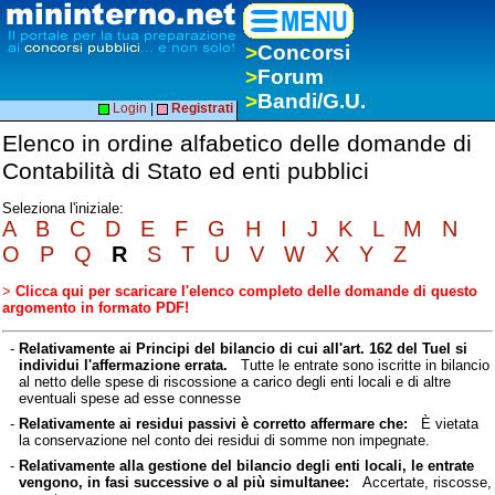
>
Concorsi
>
Forum
>
Bandi/G.U.
Login
|
Registrati
Elenco in ordine alfabetico delle domande di
Contabilità di Stato ed enti pubblici
Seleziona l'iniziale:
A
B
C
D
E
F
G
H
I
J
K
L
M
N
O
P
Q
R
S
T
U
V
W
X
Y
Z
>
Clicca qui per scaricare l'elenco completo delle domande di questo
argomento in formato PDF!
-
Relativamente ai Principi del bilancio di cui all'art. 162 del Tuel si
individui l'affermazione errata.
Tutte le entrate sono iscritte in bilancio
al netto delle spese di riscossione a carico degli enti locali e di altre
eventuali spese ad esse connesse
-
Relativamente ai residui passivi è corretto affermare che:
È vietata
la conservazione nel conto dei residui di somme non impegnate.
-
Relativamente alla gestione del bilancio degli enti locali, le entrate
vengono, in fasi successive o al più simultanee:
Accertate, riscosse,