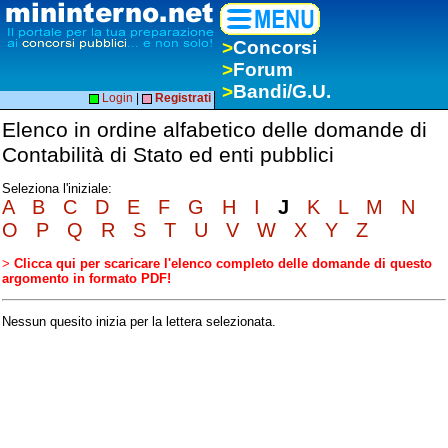
>
Concorsi
>
Forum
>
Bandi/G.U.
Login
|
Registrati
Elenco in ordine alfabetico delle domande di
Contabilità di Stato ed enti pubblici
Seleziona l'iniziale:
A
B
C
D
E
F
G
H
I
J
K
L
M
N
O
P
Q
R
S
T
U
V
W
X
Y
Z
>
Clicca qui per scaricare l'elenco completo delle domande di questo
argomento in formato PDF!
Nessun quesito inizia per la lettera selezionata.