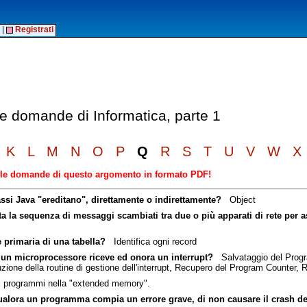
|
Registrati
le domande di Informatica, parte 1
K
L
M
N
O
P
Q
R
S
T
U
V
W
X
elle domande di questo argomento in formato PDF!
lassi Java "ereditano", direttamente o indirettamente?
Object
ita la sequenza di messaggi scambiati tra due o più apparati di rete per a
e primaria di una tabella?
Identifica ogni record
 un microprocessore riceve ed onora un interrupt?
Salvataggio del Program
zione della routine di gestione dell'interrupt, Recupero del Program Counter, R
 programmi nella "extended memory".
qualora un programma compia un errore grave, di non causare il crash d