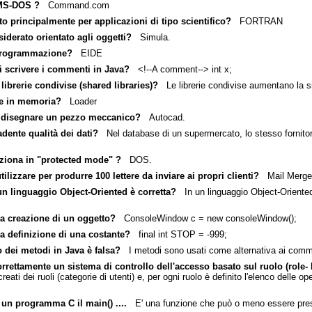
 MS-DOS ?
Command.com
to principalmente per applicazioni di tipo scientifico?
FORTRAN
iderato orientato agli oggetti?
Simula.
 programmazione?
EIDE
i scrivere i commenti in Java?
<!--A comment--> int x;
ibrerie condivise (shared libraries)?
Le librerie condivise aumentano la si
re in memoria?
Loader
r disegnare un pezzo meccanico?
Autocad.
dente qualità dei dati?
Nel database di un supermercato, lo stesso fornitore
nziona in "protected mode" ?
DOS.
ilizzare per produrre 100 lettere da inviare ai propri clienti?
Mail Merge
 un linguaggio Object-Oriented è corretta?
In un linguaggio Object-Oriented
la creazione di un oggetto?
ConsoleWindow c = new consoleWindow();
a definizione di una costante?
final int STOP = -999;
 dei metodi in Java è falsa?
I metodi sono usati come alternativa ai comme
rrettamente un sistema di controllo dell'accesso basato sul ruolo (role-
ati dei ruoli (categorie di utenti) e, per ogni ruolo è definito l'elenco delle ope
 un programma C il main() ....
E' una funzione che può o meno essere pre