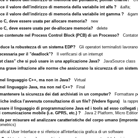
ce il valore dell'indirizzo di memoria della variabile int alfa ?
&alfa;
isce il valore dell'indirizzo di memoria della variabile int gamma ?
&gam
gio C, deve essere usata per allocare memoria?
new
gio C, deve essere usata per de-allocare memoria?
delete
ono contenute nel Process Control Block (PCB) di un Processo?
Contatore 
riduce la robustezza di un sistema EDP?
Gli operatori terminalisti lavorano
cessaria per il "deadlock"?
Il verificarsi di un interrupt
t class" che si può usare in una applicazione Java?
JavaSource class
una grave infrazione alle norme che assicurano la sicurezza di un sistem
a nel linguaggio C++, ma non in Java?
Virtual
a nel linguaggio Java, ma non nel C++?
Final
mantenere la sicurezza dei dati archiviati in un computer?
Formattare per
che indica l'avvenuta consultazione di un file? (Vedere figura)
la rappre
usare il linguaggio di programmazione Java ed i tools ad esso collegati
di comunicazione mobile (i.e. GPRS, etc.) ?
Java 2 Platform, Micro Editio
ta per misurare ed analizzare caratteristiche del corpo umano (impronte di
ometrics)
ical User Interface e si riferisce all'interfaccia grafica di un software