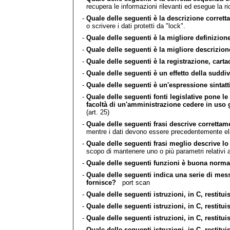
recupera le informazioni rilevanti ed esegue la ri
-
Quale delle seguenti è la descrizione corre
o scrivere i dati protetti da "lock".
-
Quale delle seguenti è la migliore definizion
-
Quale delle seguenti è la migliore descrizione
-
Quale delle seguenti è la registrazione, cartac
-
Quale delle seguenti è un effetto della suddi
-
Quale delle seguenti è un'espressione sintatt
-
Quale delle seguenti fonti legislative pone l
facoltà di un'amministrazione cedere in uso g
(art. 25)
-
Quale delle seguenti frasi descrive correttame
mentre i dati devono essere precedentemente elab
-
Quale delle seguenti frasi meglio descrive lo
scopo di mantenere uno o più parametri relativi a
-
Quale delle seguenti funzioni è buona norma 
-
Quale delle seguenti indica una serie di mess
fornisce?
port scan
-
Quale delle seguenti istruzioni, in C, restitu
-
Quale delle seguenti istruzioni, in C, restit
-
Quale delle seguenti istruzioni, in C, restitui
-
Quale delle seguenti istruzioni, in C, restitui