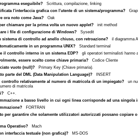
 programma eseguibile?
Scrittura, compilazione, linking
ificata l'interfaccia grafica con l'utente di un sistema/programma?
Graphi
are ora noto come Java?
Oak
er chiamare per la prima volta un nuovo applet?
init method
re i file di configurazione di Windows?
Sysedit
 sistema di controllo ad anello chiuso, con retroazione?
il diagramma 
automaticamente in un programma UNIX?
Standard terminal
e il controllo interno in un sistema EDP?
gli operatori terminalisti hanno
olmente, essere scelto come chiave primaria?
Codice Cliente
iato vuoto (null)?
Primary Key (Chiave primaria).
to parte del DML (Data Manipulation Language)?
INSERT
 controllo relativamente al numero di matricola di un impiegato?
un num
numero di matricola
i?
C++.
ammazione a basso livello in cui ogni linea corrisponde ad una singola 
rammazione?
FORTRAN
o per garantire che solamente utilizzatori autorizzati possano copiare
tema Operativo?
Mach
 interfaccia testuale (non grafica)?
MS-DOS