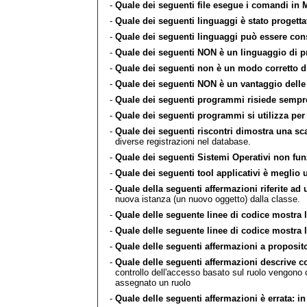
-
Quale dei seguenti file esegue i comandi in
-
Quale dei seguenti linguaggi è stato progetta
-
Quale dei seguenti linguaggi può essere cons
-
Quale dei seguenti NON è un linguaggio di
-
Quale dei seguenti non è un modo corretto d
-
Quale dei seguenti NON è un vantaggio delle l
-
Quale dei seguenti programmi risiede semp
-
Quale dei seguenti programmi si utilizza pe
-
Quale dei seguenti riscontri dimostra una sca
diverse registrazioni nel database.
-
Quale dei seguenti Sistemi Operativi non fu
-
Quale dei seguenti tool applicativi è meglio ut
-
Quale della seguenti affermazioni riferite ad
nuova istanza (un nuovo oggetto) dalla classe.
-
Quale delle seguente linee di codice mostra 
-
Quale delle seguente linee di codice mostra l
-
Quale delle seguenti affermazioni a proposito
-
Quale delle seguenti affermazioni descrive co
controllo dell'accesso basato sul ruolo vengono cre
assegnato un ruolo
-
Quale delle seguenti affermazioni è errata: in