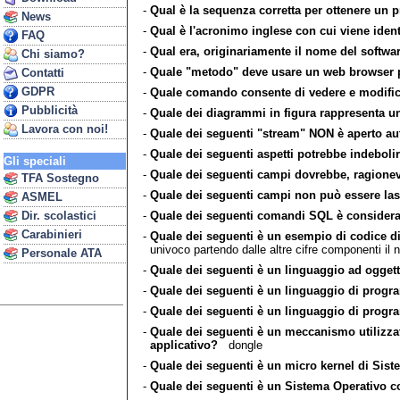
-
Qual è la sequenza corretta per ottenere un
News
-
Qual è l'acronimo inglese con cui viene ident
FAQ
-
Qual era, originariamente il nome del softw
Chi siamo?
-
Quale "metodo" deve usare un web browser p
Contatti
GDPR
-
Quale comando consente di vedere e modifica
Pubblicità
-
Quale dei diagrammi in figura rappresenta un
Lavora con noi!
-
Quale dei seguenti "stream" NON è aperto 
-
Quale dei seguenti aspetti potrebbe indebolir
Gli speciali
-
Quale dei seguenti campi dovrebbe, ragionev
TFA Sostegno
-
Quale dei seguenti campi non può essere lasc
ASMEL
-
Quale dei seguenti comandi SQL è considera
Dir. scolastici
Carabinieri
-
Quale dei seguenti è un esempio di codice di
univoco partendo dalle altre cifre componenti il 
Personale ATA
-
Quale dei seguenti è un linguaggio ad oggett
-
Quale dei seguenti è un linguaggio di progr
-
Quale dei seguenti è un linguaggio di prog
-
Quale dei seguenti è un meccanismo utilizzat
applicativo?
dongle
-
Quale dei seguenti è un micro kernel di Sis
-
Quale dei seguenti è un Sistema Operativo con