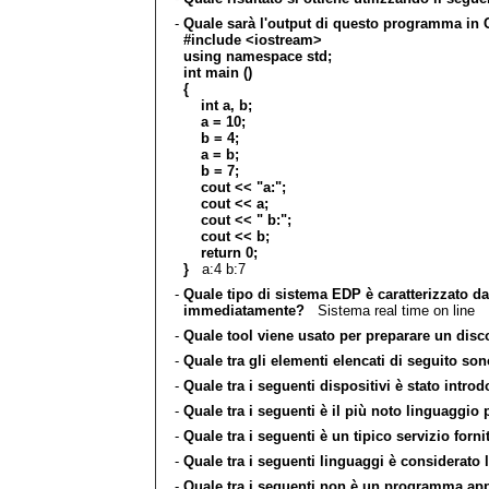
-
Quale sarà l'output di questo programma in 
#include <iostream>
using namespace std;
int main ()
{
int a, b;
a = 10;
b = 4;
a = b;
b = 7;
cout << "a:";
cout << a;
cout << " b:";
cout << b;
return 0;
}
a:4 b:7
-
Quale tipo di sistema EDP è caratterizzato dal
immediatamente?
Sistema real time on line
-
Quale tool viene usato per preparare un disco
-
Quale tra gli elementi elencati di seguito so
-
Quale tra i seguenti dispositivi è stato intro
-
Quale tra i seguenti è il più noto linguaggio
-
Quale tra i seguenti è un tipico servizio forn
-
Quale tra i seguenti linguaggi è considerato 
-
Quale tra i seguenti non è un programma app