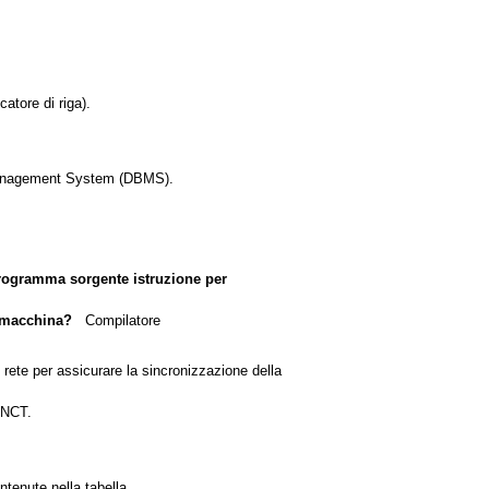
atore di riga).
Management System (DBMS).
programma sorgente istruzione per
 macchina?
Compilatore
rete per assicurare la sincronizzazione della
NCT.
tenute nella tabella