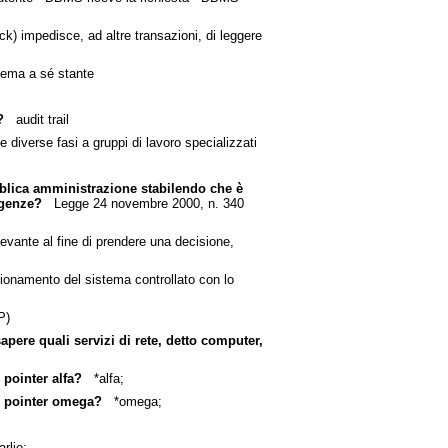
ck) impedisce, ad altre transazioni, di leggere
tema a sé stante
?
audit trail
iverse fasi a gruppi di lavoro specializzati
ubblica amministrazione stabilendo che è
igenze?
Legge 24 novembre 2000, n. 340
evante al fine di prendere una decisione,
ionamento del sistema controllato con lo
P)
pere quali servizi di rete, detto computer,
 pointer alfa?
*alfa;
e, pointer omega?
*omega;
lie;