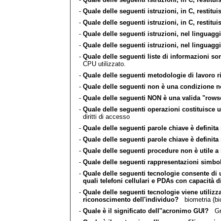
-
Quale delle seguenti istruzioni, in C, restituis
-
Quale delle seguenti istruzioni, in C, restitu
-
Quale delle seguenti istruzioni, nel linguag
-
Quale delle seguenti istruzioni, nel linguag
-
Quale delle seguenti liste di informazioni s
CPU utilizzato.
-
Quale delle seguenti metodologie di lavoro 
-
Quale delle seguenti non è una condizione ne
-
Quale delle seguenti NON è una valida "rowse
-
Quale delle seguenti operazioni costituisce 
diritti di accesso
-
Quale delle seguenti parole chiave è definit
-
Quale delle seguenti parole chiave è definit
-
Quale delle seguenti procedure non è utile a 
-
Quale delle seguenti rappresentazioni simboli
-
Quale delle seguenti tecnologie consente di 
quali telefoni cellulari e PDAs con capacità 
-
Quale delle seguenti tecnologie viene utilizza
riconoscimento dell'individuo?
biometria (bi
-
Quale è il significato dell''acronimo GUI?
Graf