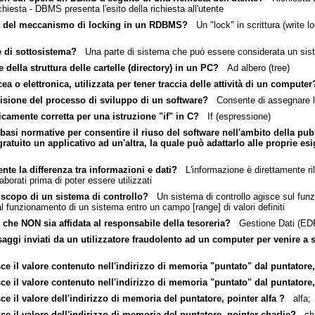
chiesta - DBMS presenta l'esito della richiesta all'utente
tta del meccanismo di locking in un RDBMS?
Un "lock" in scrittura (write lo
e di sottosistema?
Una parte di sistema che può essere considerata un sis
 della struttura delle cartelle (directory) in un PC?
Ad albero (tree)
ea o elettronica, utilizzata per tener traccia delle attività di un computer
visione del processo di sviluppo di un software?
Consente di assegnare le d
icamente corretta per una istruzione "if" in C?
If (espressione)
e basi normative per consentire il riuso del software nell'ambito della p
ratuito un applicativo ad un'altra, la quale può adattarlo alle proprie es
nte la differenza tra informazioni e dati?
L'informazione è direttamente ril
orati prima di poter essere utilizzati
 scopo di un sistema di controllo?
Un sistema di controllo agisce sul funz
l funzionamento di un sistema entro un campo [range] di valori definiti
che NON sia affidata al responsabile della tesoreria?
Gestione Dati (ED
aggi inviati da un utilizzatore fraudolento ad un computer per venire a sa
isce il valore contenuto nell'indirizzo di memoria "puntato" dal puntatore,
uisce il valore contenuto nell'indirizzo di memoria "puntato" dal puntator
sce il valore dell'indirizzo di memoria del puntatore, pointer alfa ?
alfa;
sce il valore dell'indirizzo di memoria del puntatore, pointer charlie?
char