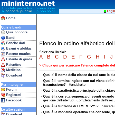
Login
Home
Quiz e bandi
Quiz concorsi
Bandi
Elenco in ordine alfabetico del
Banche dati
Esami e abilitaz.
Seleziona l'iniziale:
Patente nautica
A
B
C
D
E
F
G
H
I
J
Patente di guida
Patentino
>
Clicca qui per scaricare l'elenco completo d
Medicina
-
Qual e' il nome della classe da cui tutte le c
Download
-
Qual è il termine inglese con cui viene defin
trasmissione?
Handshake
Per interagire
Forum
-
Qual è la caratteristica principale della chiav
Registrati
-
Qual è la corretta sequenza di eventi quando
gestione dell'interrupt, Completamento dell'esecu
Facebook
-
Qual è la funzione di HIMEM.SYS?
caricare i
Le altre sezioni
-
Qual è la modalità operativa che consente, 
Download