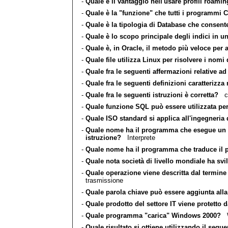
-
Quale è il vantaggio nell'usare profili roami
-
Quale è la "funzione" che tutti i programmi
-
Quale è la tipologia di Database che consente 
-
Quale è lo scopo principale degli indici in u
-
Quale è, in Oracle, il metodo più veloce per 
-
Quale file utilizza Linux per risolvere i nomi 
-
Quale fra le seguenti affermazioni relative ad
-
Quale fra le seguenti definizioni caratterizza
-
Quale fra le seguenti istruzioni è corretta?
cha
-
Quale funzione SQL può essere utilizzata per 
-
Quale ISO standard si applica all'ingegneria
-
Quale nome ha il programma che esegue un al
istruzione?
Interprete
-
Quale nome ha il programma che traduce il 
-
Quale nota società di livello mondiale ha svi
-
Quale operazione viene descritta dal termin
trasmissione
-
Quale parola chiave può essere aggiunta alla 
-
Quale prodotto del settore IT viene protetto da
-
Quale programma "carica" Windows 2000?
W
-
Quale risultato si ottiene utilizzando il s