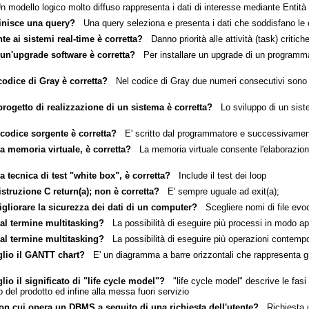
modello logico molto diffuso rappresenta i dati di interesse mediante Entità 
finisce una query?
Una query seleziona e presenta i dati che soddisfano le c
e ai sistemi real-time è corretta?
Danno priorità alle attività (task) critiche
 un'upgrade software è corretta?
Per installare un upgrade di un programma
codice di Gray è corretta?
Nel codice di Gray due numeri consecutivi sono co
progetto di realizzazione di un sistema è corretta?
Lo sviluppo di un siste
 codice sorgente è corretta?
E' scritto dal programmatore e successivament
la memoria virtuale, è corretta?
La memoria virtuale consente l'elaborazion
a tecnica di test "white box", è corretta?
Include il test dei loop
'istruzione C return(a); non è corretta?
E' sempre uguale ad exit(a);
igliorare la sicurezza dei dati di un computer?
Scegliere nomi di file evoc
 al termine multitasking?
La possibilità di eseguire più processi in modo 
 al termine multitasking?
La possibilità di eseguire più operazioni contem
glio il GANTT chart?
E' un diagramma a barre orizzontali che rappresenta gra
io il significato di "life cycle model"?
"life cycle model" descrive le fasi 
del prodotto ed infine alla messa fuori servizio
con cui opera un DBMS a seguito di una richiesta dell'utente?
Richiesta u