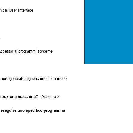
cal User Interface
A
 accesso ai programmi sorgente
ero generato algebricamente in modo
istruzione macchina?
Assembler
 o eseguire uno specifico programma