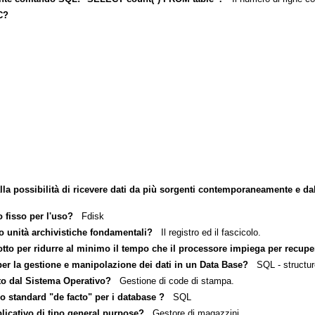
C?
la possibilità di ricevere dati da più sorgenti contemporaneamente e dalla
 fisso per l'uso?
Fdisk
no unità archivistiche fondamentali?
Il registro ed il fascicolo.
dotto per ridurre al minimo il tempo che il processore impiega per recuper
 per la gestione e manipolazione dei dati in un Data Base?
SQL - structur
ito dal Sistema Operativo?
Gestione di code di stampa.
lo standard "de facto" per i database ?
SQL
licativo di tipo general purpose?
Gestore di magazzini