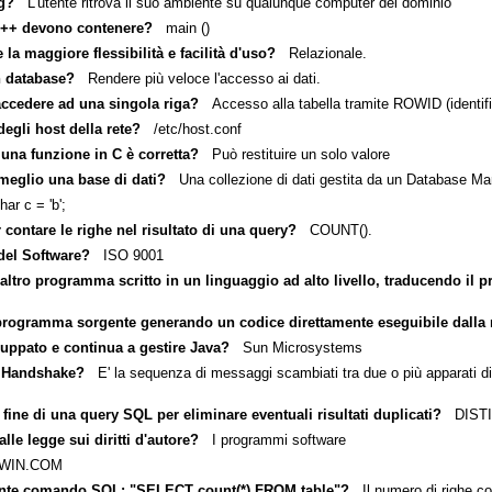
ng?
L'utente ritrova il suo ambiente su qualunque computer del dominio
 C++ devono contenere?
main ()
la maggiore flessibilità e facilità d'uso?
Relazionale.
n database?
Rendere più veloce l'accesso ai dati.
accedere ad una singola riga?
Accesso alla tabella tramite ROWID (identific
degli host della rete?
/etc/host.conf
 una funzione in C è corretta?
Può restituire un solo valore
 meglio una base di dati?
Una collezione di dati gestita da un Database 
r c = 'b';
contare le righe nel risultato di una query?
COUNT().
 del Software?
ISO 9001
tro programma scritto in un linguaggio ad alto livello, traducendo il 
programma sorgente generando un codice direttamente eseguibile dalla
luppato e continua a gestire Java?
Sun Microsystems
e Handshake?
E' la sequenza di messaggi scambiati tra due o più apparati di 
fine di una query SQL per eliminare eventuali risultati duplicati?
DISTI
lle legge sui diritti d'autore?
I programmi software
IN.COM
eguente comando SQL: "SELECT count(*) FROM table"?
Il numero di righe con