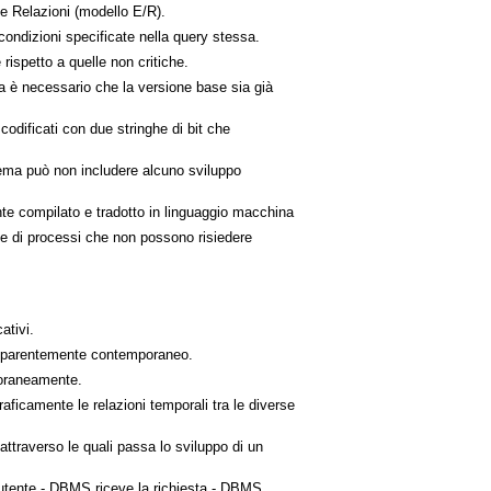
e Relazioni (modello E/R).
ondizioni specificate nella query stessa.
 rispetto a quelle non critiche.
 è necessario che la versione base sia già
dificati con due stringhe di bit che
ma può non includere alcuno sviluppo
e compilato e tradotto in linguaggio macchina
e di processi che non possono risiedere
ativi.
apparentemente contemporaneo.
poraneamente.
ficamente le relazioni temporali tra le diverse
attraverso le quali passa lo sviluppo di un
tente - DBMS riceve la richiesta - DBMS