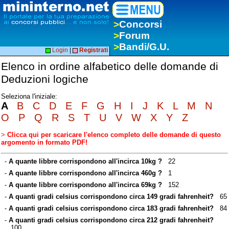
>
Concorsi
>
Forum
>
Bandi/G.U.
Login
|
Registrati
Elenco in ordine alfabetico delle domande di
Deduzioni logiche
Seleziona l'iniziale:
A
B
C
D
E
F
G
H
I
J
K
L
M
N
O
P
Q
R
S
T
U
V
W
X
Y
Z
>
Clicca qui per scaricare l'elenco completo delle domande di questo
argomento in formato PDF!
-
A quante libbre corrispondono all'incirca 10kg ?
22
-
A quante libbre corrispondono all'incirca 460g ?
1
-
A quante libbre corrispondono all'incirca 69kg ?
152
-
A quanti gradi celsius corrispondono circa 149 gradi fahrenheit?
65
-
A quanti gradi celsius corrispondono circa 183 gradi fahrenheit?
84
-
A quanti gradi celsius corrispondono circa 212 gradi fahrenheit?
100