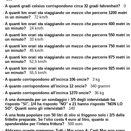
-
A quanti gradi celsius corrispondono circa 32 gradi fahrenheit?
0
-
A quanti km orari sta viaggiando un mezzo che percorre 1200 metri
in un minuto?
72 km/h
-
A quanti km orari sta viaggiando un mezzo che percorre 400 metri in
un minuto?
24 km/h
-
A quanti km orari sta viaggiando un mezzo che percorre 550 metri in
un minuto?
33 km/h
-
A quanti km orari sta viaggiando un mezzo che percorre 750 metri in
un minuto?
45 km/h
-
A quanti km orari sta viaggiando un mezzo che percorre 875 metri in
un minuto?
52,5 km/h
-
A quanti km orari sta viaggiando un mezzo che percorre 925 metri in
un minuto?
55,5 km/h
-
A quanto corrispondono all'incirca 106 oncie?
3 kg
-
A quanto corrispondono all'incirca 12 oncie?
340 grammi
-
A quanto corrispondono all'incirca 1270 oncie?
36 kg
-
A una domanda per un sondaggio i 3/5 degli intervistatati ha
risposto "SI", 1/4 ha risposto "NO" e 21 hanno risposto "NON LO
SO". Quanti sono gli intervistati?
140
-
A una festa popolare con 50 litri di olio si friggono solo i 2/5 delle
frittelle preparate. Se l'olio costa 4 euro al litro, quanto si
spenderebbe per l'intera frittura?
500 euro
-
Abbiamo queste premesse: Tutti i Mar sono A; Certi Mar non sono