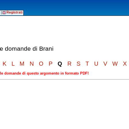
|
Registrati
lle domande di Brani
K
L
M
N
O
P
Q
R
S
T
U
V
W
X
elle domande di questo argomento in formato PDF!