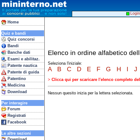
Login
Home
Quiz e bandi
Quiz concorsi
Bandi
Elenco in ordine alfabetico de
Banche dati
Esami e abilitaz.
Seleziona l'iniziale:
Patente nautica
A
B
C
D
E
F
G
H
I
J
Patente di guida
Patentino
>
Clicca qui per scaricare l'elenco completo d
Medicina
Download
Nessun quesito inizia per la lettera selezionata.
Per interagire
Forum
Registrati
Facebook
Le altre sezioni
Download