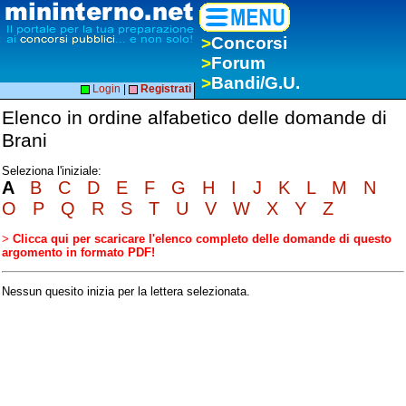
>
Concorsi
>
Forum
>
Bandi/G.U.
Login
|
Registrati
Elenco in ordine alfabetico delle domande di
Brani
Seleziona l'iniziale:
A
B
C
D
E
F
G
H
I
J
K
L
M
N
O
P
Q
R
S
T
U
V
W
X
Y
Z
>
Clicca qui per scaricare l'elenco completo delle domande di questo
argomento in formato PDF!
Nessun quesito inizia per la lettera selezionata.