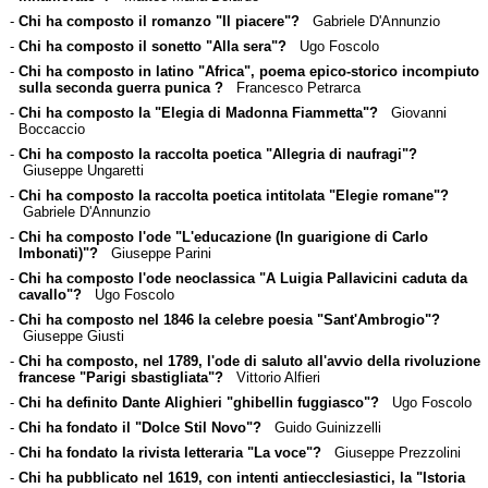
-
Chi ha composto il romanzo "Il piacere"?
Gabriele D'Annunzio
-
Chi ha composto il sonetto "Alla sera"?
Ugo Foscolo
-
Chi ha composto in latino "Africa", poema epico-storico incompiuto
sulla seconda guerra punica ?
Francesco Petrarca
-
Chi ha composto la "Elegia di Madonna Fiammetta"?
Giovanni
Boccaccio
-
Chi ha composto la raccolta poetica "Allegria di naufragi"?
Giuseppe Ungaretti
-
Chi ha composto la raccolta poetica intitolata "Elegie romane"?
Gabriele D'Annunzio
-
Chi ha composto l'ode "L'educazione (In guarigione di Carlo
Imbonati)"?
Giuseppe Parini
-
Chi ha composto l'ode neoclassica "A Luigia Pallavicini caduta da
cavallo"?
Ugo Foscolo
-
Chi ha composto nel 1846 la celebre poesia "Sant'Ambrogio"?
Giuseppe Giusti
-
Chi ha composto, nel 1789, l'ode di saluto all'avvio della rivoluzione
francese "Parigi sbastigliata"?
Vittorio Alfieri
-
Chi ha definito Dante Alighieri "ghibellin fuggiasco"?
Ugo Foscolo
-
Chi ha fondato il "Dolce Stil Novo"?
Guido Guinizzelli
-
Chi ha fondato la rivista letteraria "La voce"?
Giuseppe Prezzolini
-
Chi ha pubblicato nel 1619, con intenti antiecclesiastici, la "Istoria