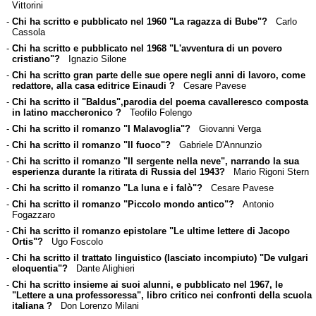
Vittorini
-
Chi ha scritto e pubblicato nel 1960 "La ragazza di Bube"?
Carlo
Cassola
-
Chi ha scritto e pubblicato nel 1968 "L'avventura di un povero
cristiano"?
Ignazio Silone
-
Chi ha scritto gran parte delle sue opere negli anni di lavoro, come
redattore, alla casa editrice Einaudi ?
Cesare Pavese
-
Chi ha scritto il "Baldus",parodia del poema cavalleresco composta
in latino maccheronico ?
Teofilo Folengo
-
Chi ha scritto il romanzo "I Malavoglia"?
Giovanni Verga
-
Chi ha scritto il romanzo "Il fuoco"?
Gabriele D'Annunzio
-
Chi ha scritto il romanzo "Il sergente nella neve", narrando la sua
esperienza durante la ritirata di Russia del 1943?
Mario Rigoni Stern
-
Chi ha scritto il romanzo "La luna e i falò"?
Cesare Pavese
-
Chi ha scritto il romanzo "Piccolo mondo antico"?
Antonio
Fogazzaro
-
Chi ha scritto il romanzo epistolare "Le ultime lettere di Jacopo
Ortis"?
Ugo Foscolo
-
Chi ha scritto il trattato linguistico (lasciato incompiuto) "De vulgari
eloquentia"?
Dante Alighieri
-
Chi ha scritto insieme ai suoi alunni, e pubblicato nel 1967, le
"Lettere a una professoressa", libro critico nei confronti della scuola
italiana ?
Don Lorenzo Milani