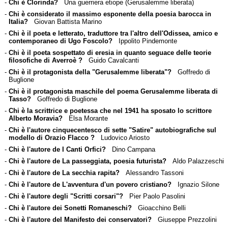
-
Chi è Clorinda?
Una guerriera etiope (Gerusalemme liberata)
-
Chi è considerato il massimo esponente della poesia barocca in
Italia?
Giovan Battista Marino
-
Chi è il poeta e letterato, traduttore tra l'altro dell'Odissea, amico e
contemporaneo di Ugo Foscolo?
Ippolito Pindemonte
-
Chi è il poeta sospettato di eresia in quanto seguace delle teorie
filosofiche di Averroè ?
Guido Cavalcanti
-
Chi è il protagonista della "Gerusalemme liberata"?
Goffredo di
Buglione
-
Chi è il protagonista maschile del poema Gerusalemme liberata di
Tasso?
Goffredo di Buglione
-
Chi è la scrittrice e poetessa che nel 1941 ha sposato lo scrittore
Alberto Moravia?
Elsa Morante
-
Chi è l'autore cinquecentesco di sette "Satire" autobiografiche sul
modello di Orazio Flacco ?
Ludovico Ariosto
-
Chi è l'autore de I Canti Orfici?
Dino Campana
-
Chi è l'autore de La passeggiata, poesia futurista?
Aldo Palazzeschi
-
Chi è l'autore de La secchia rapita?
Alessandro Tassoni
-
Chi è l'autore de L'avventura d'un povero cristiano?
Ignazio Silone
-
Chi è l'autore degli "Scritti corsari"?
Pier Paolo Pasolini
-
Chi è l'autore dei Sonetti Romaneschi?
Gioacchino Belli
-
Chi è l'autore del Manifesto dei conservatori?
Giuseppe Prezzolini