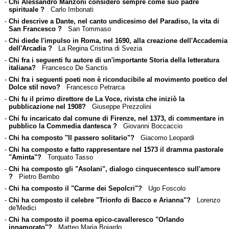
-
Chi Alessandro Manzoni considerò sempre come suo padre
spirituale ?
Carlo Imbonati
-
Chi descrive a Dante, nel canto undicesimo del Paradiso, la vita di
San Francesco ?
San Tommaso
-
Chi diede l'impulso in Roma, nel 1690, alla creazione dell'Accademia
dell'Arcadia ?
La Regina Cristina di Svezia
-
Chi fra i seguenti fu autore di un'importante Storia della letteratura
italiana?
Francesco De Sanctis
-
Chi fra i seguenti poeti non è riconducibile al movimento poetico del
Dolce stil novo?
Francesco Petrarca
-
Chi fu il primo direttore de La Voce, rivista che iniziò la
pubblicazione nel 1908?
Giuseppe Prezzolini
-
Chi fu incaricato dal comune di Firenze, nel 1373, di commentare in
pubblico la Commedia dantesca ?
Giovanni Boccaccio
-
Chi ha composto "Il passero solitario"?
Giacomo Leopardi
-
Chi ha composto e fatto rappresentare nel 1573 il dramma pastorale
"Aminta"?
Torquato Tasso
-
Chi ha composto gli "Asolani", dialogo cinquecentesco sull'amore
?
Pietro Bembo
-
Chi ha composto il "Carme dei Sepolcri"?
Ugo Foscolo
-
Chi ha composto il celebre "Trionfo di Bacco e Arianna"?
Lorenzo
de'Medici
-
Chi ha composto il poema epico-cavalleresco "Orlando
innamorato"?
Matteo Maria Boiardo