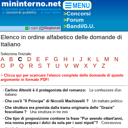
>
Concorsi
>
Forum
>
Bandi/G.U.
Login
|
Registrati
Elenco in ordine alfabetico delle domande di
Italiano
Seleziona l'iniziale:
A
B
C
D
E
F
G
H
I
J
K
L
M
N
O
P
Q
R
S
T
U
V
W
X
Y
Z
>
Clicca qui per scaricare l'elenco completo delle domande di questo
argomento in formato PDF!
-
Carlino Altoviti è il protagonista del romanzo:
Le confessioni d'un
italiano
-
Che cos'è "Il Principe" di Niccolò Machiavelli ?
Un trattato politico
-
Che struttura era prevista dalla trama originaria delle "Grazie"
foscoliane ?
Una struttura in tre inni
-
Che tipo di proposizione contiene la frase "Pur avendo ottant'anni,
mia nonna prepara i dolci da sola per i suoi nipoti"?
Concessiva