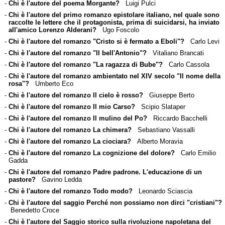
-
Chi è l'autore del poema Morgante?
Luigi Pulci
-
Chi è l'autore del primo romanzo epistolare italiano, nel quale sono
raccolte le lettere che il protagonista, prima di suicidarsi, ha inviato
all'amico Lorenzo Alderani?
Ugo Foscolo
-
Chi è l'autore del romanzo "Cristo si è fermato a Eboli"?
Carlo Levi
-
Chi è l'autore del romanzo "Il bell'Antonio"?
Vitaliano Brancati
-
Chi è l'autore del romanzo "La ragazza di Bube"?
Carlo Cassola
-
Chi è l'autore del romanzo ambientato nel XIV secolo "Il nome della
rosa"?
Umberto Eco
-
Chi è l'autore del romanzo Il cielo è rosso?
Giuseppe Berto
-
Chi è l'autore del romanzo Il mio Carso?
Scipio Slataper
-
Chi è l'autore del romanzo Il mulino del Po?
Riccardo Bacchelli
-
Chi è l'autore del romanzo La chimera?
Sebastiano Vassalli
-
Chi è l'autore del romanzo La ciociara?
Alberto Moravia
-
Chi è l'autore del romanzo La cognizione del dolore?
Carlo Emilio
Gadda
-
Chi è l'autore del romanzo Padre padrone. L'educazione di un
pastore?
Gavino Ledda
-
Chi è l'autore del romanzo Todo modo?
Leonardo Sciascia
-
Chi è l'autore del saggio Perché non possiamo non dirci "cristiani"?
Benedetto Croce
-
Chi è l'autore del Saggio storico sulla rivoluzione napoletana del