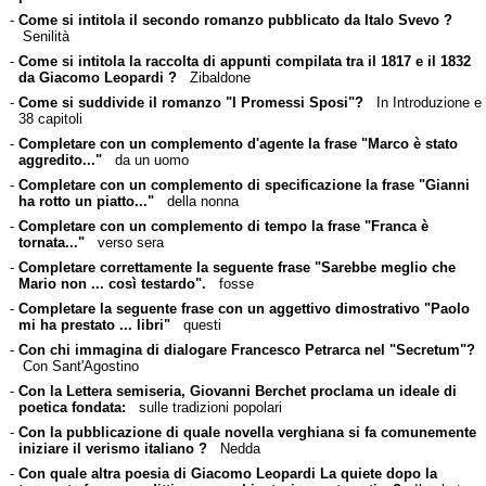
-
Come si intitola il secondo romanzo pubblicato da Italo Svevo ?
Senilità
-
Come si intitola la raccolta di appunti compilata tra il 1817 e il 1832
da Giacomo Leopardi ?
Zibaldone
-
Come si suddivide il romanzo "I Promessi Sposi"?
In Introduzione e
38 capitoli
-
Completare con un complemento d'agente la frase "Marco è stato
aggredito..."
da un uomo
-
Completare con un complemento di specificazione la frase "Gianni
ha rotto un piatto..."
della nonna
-
Completare con un complemento di tempo la frase "Franca è
tornata..."
verso sera
-
Completare correttamente la seguente frase "Sarebbe meglio che
Mario non ... così testardo".
fosse
-
Completare la seguente frase con un aggettivo dimostrativo "Paolo
mi ha prestato ... libri"
questi
-
Con chi immagina di dialogare Francesco Petrarca nel "Secretum"?
Con Sant'Agostino
-
Con la Lettera semiseria, Giovanni Berchet proclama un ideale di
poetica fondata:
sulle tradizioni popolari
-
Con la pubblicazione di quale novella verghiana si fa comunemente
iniziare il verismo italiano ?
Nedda
-
Con quale altra poesia di Giacomo Leopardi La quiete dopo la