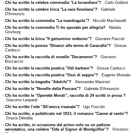
-
Chi ha scritto la celebre commedia "La locandiera"?
Carlo Goldoni
-
Chi ha scritto la celebre lirica "La sera fiesolana"?
Gabriele
D'Annunzio
-
Chi ha scritto la commedia "La mandragola"?
Niccolò Machiavelli
-
Chi ha scritto la commedia Ti ho sposato per allegria?
Natalia
Ginzburg
-
Chi ha scritto la lirica "Il gelsomino notturno"?
Giovanni Pascoli
-
Chi ha scritto la poesia "Dinanzi alle terme di Caracalla"?
Giosue
Carducci
-
Chi ha scritto la raccolta di novelle "Decameron"?
Giovanni
Boccaccio
-
Chi ha scritto la raccolta poetica "Odi barbare"?
Giosue Carducci
-
Chi ha scritto la raccolta poetica "Ossi di seppia"?
Eugenio Montale
-
Chi ha scritto la tragedia "Adelchi"?
Alessandro Manzoni
-
Chi ha scritto le "Novelle della Pescara"?
Gabriele D'Annunzio
-
Chi ha scritto le "Operette Morali", raccolta di 24 scritti in prosa ?
Giacomo Leopardi
-
Chi ha scritto l'ode "All'amica risanata"?
Ugo Foscolo
-
Chi ha scritto, e pubblicato nel 1913, il romanzo "Canne al vento"?
Grazia Deledda
-
Chi ha scritto, in occasione del primo volo su un pallone
aerostatico, una celebre "Ode al Signor di Montgolfier"?
Vincenzo