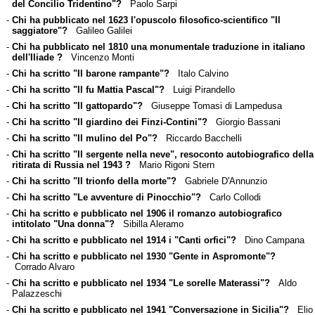
del Concilio Tridentino"?
Paolo Sarpi
-
Chi ha pubblicato nel 1623 l'opuscolo filosofico-scientifico "Il
saggiatore"?
Galileo Galilei
-
Chi ha pubblicato nel 1810 una monumentale traduzione in italiano
dell'Iliade ?
Vincenzo Monti
-
Chi ha scritto "Il barone rampante"?
Italo Calvino
-
Chi ha scritto "Il fu Mattia Pascal"?
Luigi Pirandello
-
Chi ha scritto "Il gattopardo"?
Giuseppe Tomasi di Lampedusa
-
Chi ha scritto "Il giardino dei Finzi-Contini"?
Giorgio Bassani
-
Chi ha scritto "Il mulino del Po"?
Riccardo Bacchelli
-
Chi ha scritto "Il sergente nella neve", resoconto autobiografico della
ritirata di Russia nel 1943 ?
Mario Rigoni Stern
-
Chi ha scritto "Il trionfo della morte"?
Gabriele D'Annunzio
-
Chi ha scritto "Le avventure di Pinocchio"?
Carlo Collodi
-
Chi ha scritto e pubblicato nel 1906 il romanzo autobiografico
intitolato "Una donna"?
Sibilla Aleramo
-
Chi ha scritto e pubblicato nel 1914 i "Canti orfici"?
Dino Campana
-
Chi ha scritto e pubblicato nel 1930 "Gente in Aspromonte"?
Corrado Alvaro
-
Chi ha scritto e pubblicato nel 1934 "Le sorelle Materassi"?
Aldo
Palazzeschi
-
Chi ha scritto e pubblicato nel 1941 "Conversazione in Sicilia"?
Elio