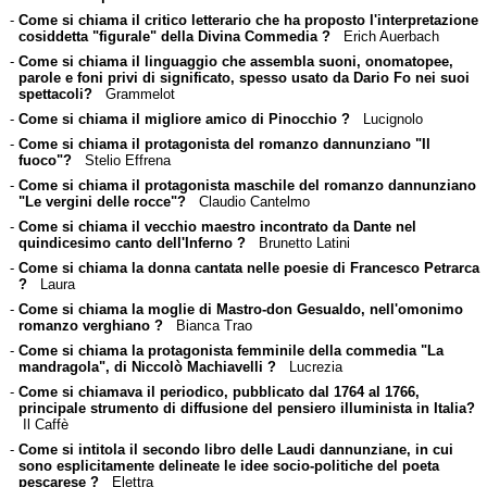
-
Come si chiama il critico letterario che ha proposto l'interpretazione
cosiddetta "figurale" della Divina Commedia ?
Erich Auerbach
-
Come si chiama il linguaggio che assembla suoni, onomatopee,
parole e foni privi di significato, spesso usato da Dario Fo nei suoi
spettacoli?
Grammelot
-
Come si chiama il migliore amico di Pinocchio ?
Lucignolo
-
Come si chiama il protagonista del romanzo dannunziano "Il
fuoco"?
Stelio Effrena
-
Come si chiama il protagonista maschile del romanzo dannunziano
"Le vergini delle rocce"?
Claudio Cantelmo
-
Come si chiama il vecchio maestro incontrato da Dante nel
quindicesimo canto dell'Inferno ?
Brunetto Latini
-
Come si chiama la donna cantata nelle poesie di Francesco Petrarca
?
Laura
-
Come si chiama la moglie di Mastro-don Gesualdo, nell'omonimo
romanzo verghiano ?
Bianca Trao
-
Come si chiama la protagonista femminile della commedia "La
mandragola", di Niccolò Machiavelli ?
Lucrezia
-
Come si chiamava il periodico, pubblicato dal 1764 al 1766,
principale strumento di diffusione del pensiero illuminista in Italia?
Il Caffè
-
Come si intitola il secondo libro delle Laudi dannunziane, in cui
sono esplicitamente delineate le idee socio-politiche del poeta
pescarese ?
Elettra