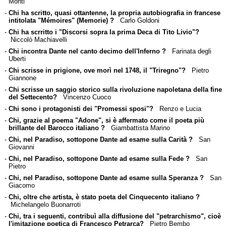
Monti
-
Chi ha scritto, quasi ottantenne, la propria autobiografia in francese
intitolata "Mémoires" (Memorie) ?
Carlo Goldoni
-
Chi ha scrritto i "Discorsi sopra la prima Deca di Tito Livio"?
Niccolò Machiavelli
-
Chi incontra Dante nel canto decimo dell'Inferno ?
Farinata degli
Uberti
-
Chi scrisse in prigione, ove morì nel 1748, il "Triregno"?
Pietro
Giannone
-
Chi scrisse un saggio storico sulla rivoluzione napoletana della fine
del Settecento?
Vincenzo Cuoco
-
Chi sono i protagonisti dei "Promessi sposi"?
Renzo e Lucia
-
Chi, grazie al poema "Adone", si è affermato come il poeta più
brillante del Barocco italiano ?
Giambattista Marino
-
Chi, nel Paradiso, sottopone Dante ad esame sulla Carità ?
San
Giovanni
-
Chi, nel Paradiso, sottopone Dante ad esame sulla Fede ?
San
Pietro
-
Chi, nel Paradiso, sottopone Dante ad esame sulla Speranza ?
San
Giacomo
-
Chi, oltre che artista, è stato poeta del Cinquecento italiano ?
Michelangelo Buonarroti
-
Chi, tra i seguenti, contribuì alla diffusione del "petrarchismo", cioè
l'imitazione poetica di Francesco Petrarca?
Pietro Bembo