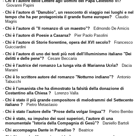
-
Chi è l'autore delle Lettere agli uomini del Papa Celestino VI?
Giovanni Papini
-
Chi è l'autore di "Danubio", un resoconto di viaggio nei luoghi e nel
tempo che ha per protagonista il grande fiume europeo?
Claudio
Magris
-
Chi è l'autore di "Il romanzo di un maestro"?
Edmondo De Amicis
-
Chi è l'autore di Poesie a Casarsa?
Pier Paolo Pasolini
-
Chi è l'autore di Storie fiorentine, opera del XVI secolo?
Francesco
Guicciardini
-
Chi è l'autore di uno dei testi più noti dell'illuminismo italiano "Dei
delitti e delle pene"?
Cesare Beccaria
-
Chi è l'autrice del romanzo La lunga vita di Marianna Ucrìa?
Dacia
Maraini
-
Chi è lo scrittore autore del romanzo "Notturno indiano"?
Antonio
Tabucchi
-
Chi è l'umanista che ha dimostrato la falsità della donazione di
Costantino alla Chiesa ?
Lorenzo Valla
-
Chi è stato il più grande compositore di melodrammi del Settecento
italiano ?
Pietro Metastasio
-
Chi è stato l'autore delle "Prose della volgar lingua"?
Pietro Bembo
-
Chi è stato, su impulso dei suoi superiori, l'autore di una
monumentale "Istoria della Compagnia di Gesù"?
Daniello Bartoli
-
Chi accompagna Dante in Paradiso ?
Beatrice