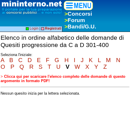
>
Concorsi
>
Forum
>
Bandi/G.U.
Login
|
Registrati
Elenco in ordine alfabetico delle domande di
Quesiti progressione da C a D 301-400
Seleziona l'iniziale:
A
B
C
D
E
F
G
H
I
J
K
L
M
N
O
P
Q
R
S
T
U
V
W
X
Y
Z
>
Clicca qui per scaricare l'elenco completo delle domande di questo
argomento in formato PDF!
Nessun quesito inizia per la lettera selezionata.