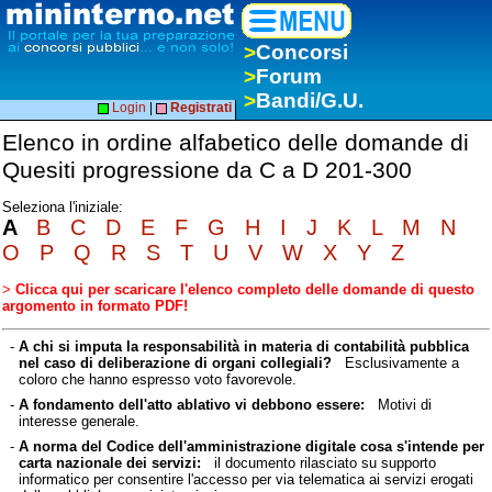
>
Concorsi
>
Forum
>
Bandi/G.U.
Login
|
Registrati
Elenco in ordine alfabetico delle domande di
Quesiti progressione da C a D 201-300
Seleziona l'iniziale:
A
B
C
D
E
F
G
H
I
J
K
L
M
N
O
P
Q
R
S
T
U
V
W
X
Y
Z
>
Clicca qui per scaricare l'elenco completo delle domande di questo
argomento in formato PDF!
-
A chi si imputa la responsabilità in materia di contabilità pubblica
nel caso di deliberazione di organi collegiali?
Esclusivamente a
coloro che hanno espresso voto favorevole.
-
A fondamento dell'atto ablativo vi debbono essere:
Motivi di
interesse generale.
-
A norma del Codice dell'amministrazione digitale cosa s'intende per
carta nazionale dei servizi:
il documento rilasciato su supporto
informatico per consentire l'accesso per via telematica ai servizi erogati