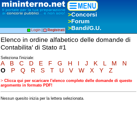
>
Concorsi
>
Forum
>
Bandi/G.U.
Login
|
Registrati
Elenco in ordine alfabetico delle domande di
Contabilita' di Stato #1
Seleziona l'iniziale:
A
B
C
D
E
F
G
H
I
J
K
L
M
N
O
P
Q
R
S
T
U
V
W
X
Y
Z
>
Clicca qui per scaricare l'elenco completo delle domande di questo
argomento in formato PDF!
Nessun quesito inizia per la lettera selezionata.