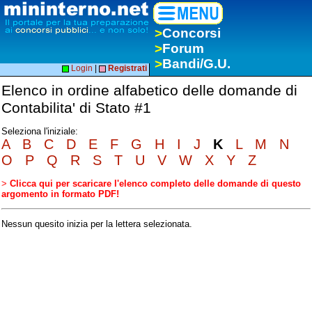
>
Concorsi
>
Forum
>
Bandi/G.U.
Login
|
Registrati
Elenco in ordine alfabetico delle domande di
Contabilita' di Stato #1
Seleziona l'iniziale:
A
B
C
D
E
F
G
H
I
J
K
L
M
N
O
P
Q
R
S
T
U
V
W
X
Y
Z
>
Clicca qui per scaricare l'elenco completo delle domande di questo
argomento in formato PDF!
Nessun quesito inizia per la lettera selezionata.