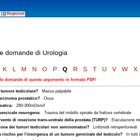
|
Registrati
lle domande di Urologia
K
L
M
N
O
P
Q
R
S
T
U
V
W
X
elle domande di questo argomento in formato PDF!
 tumore testicolare?
Massa palpabile
carcinoma prostatico?
Ossa
matica:
280-300mOsm/l
 vescicale neurogena:
Trauma del midollo spinale da frattura vertebrale
rvento di resezione trans-uretrale della prostata (TURP)?
Eiaculazione ret
zione dei tumori testicolari non seminomatosi?
Linfonodi retroperitoneali
 rischio per l'insorgenza di un tumore germinale del testicolo?
In tutti i