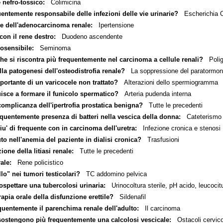
 nefro-tossico:
Colimicina
entemente responsabile delle infezioni delle vie urinarie?
Escherichia C
e dell'adenocarcinoma renale:
Ipertensione
con il rene destro:
Duodeno ascendente
iosensibile:
Seminoma
he si riscontra più frequentemente nel carcinoma a cellule renali?
Poligl
la patogenesi dell'osteodistrofia renale?
La soppressione del paratormo
ortante di un varicocele non trattato?
Alterazioni dello spermiogramma
isce a formare il funicolo spermatico?
Arteria pudenda interna
omplicanza dell'ipertrofia prostatica benigna?
Tutte le precedenti
equentemente presenza di batteri nella vescica della donna:
Cateterismo
iu' di frequente con in carcinoma dell'uretra:
Infezione cronica e stenosi
to nell'anemia del paziente in dialisi cronica?
Trasfusioni
one della litiasi renale:
Tutte le precedenti
ale:
Rene policistico
lo" nei tumori testicolari?
TC addomino pelvica
ospettare una tubercolosi urinaria:
Urinocoltura sterile, pH acido, leucocit
rapia orale della disfunzione erettile?
Sildenafil
quentemente il parenchima renale dell'adulto:
Il carcinoma
sostengono più frequentemente una calcolosi vescicale:
Ostacoli cervico-