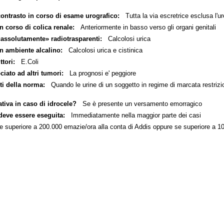
contrasto in corso di esame urografico:
Tutta la via escretrice esclusa l'ur
n corso di colica renale:
Anteriormente in basso verso gli organi genitali
«assolutamente» radiotrasparenti:
Calcolosi urica
in ambiente alcalino:
Calcolosi urica e cistinica
tori:
E.Coli
iato ad altri tumori:
La prognosi e' peggiore
ti della norma:
Quando le urine di un soggetto in regime di marcata restrizi
tiva in caso di idrocele?
Se è presente un versamento emorragico
deve essere eseguita:
Immediatamente nella maggior parte dei casi
superiore a 200.000 emazie/ora alla conta di Addis oppure se superiore a 10