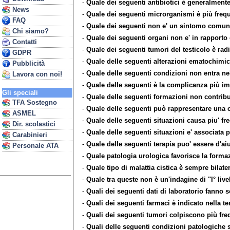
-
Quale dei seguenti antibiotici è generalmente
News
-
Quale dei seguenti microrganismi è più frequ
FAQ
-
Quale dei seguenti non e' un sintomo comun
Chi siamo?
-
Quale dei seguenti organi non e' in rapporto 
Contatti
-
Quale dei seguenti tumori del testicolo è rad
GDPR
-
Quale delle seguenti alterazioni ematochimic
Pubblicità
-
Quale delle seguenti condizioni non entra nel
Lavora con noi!
-
Quale delle seguenti è la complicanza più imp
Gli speciali
-
Quale delle seguenti formazioni non contribu
TFA Sostegno
-
Quale delle seguenti può rappresentare una c
ASMEL
-
Quale delle seguenti situazioni causa piu' fr
Dir. scolastici
-
Quale delle seguenti situazioni e' associata p
Carabinieri
-
Quale delle seguenti terapia puo' essere d'aiu
Personale ATA
-
Quale patologia urologica favorisce la formazi
-
Quale tipo di malattia cistica è sempre bilater
-
Quale tra queste non è un'indagine di "I° livel
-
Quali dei seguenti dati di laboratorio fanno s
-
Quali dei seguenti farmaci è indicato nella te
-
Quali dei seguenti tumori colpiscono più fre
-
Quali delle seguenti condizioni patologiche 