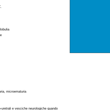
.
obulia
ne
uria, microematuria
uretrali e vesciche neurologiche quando