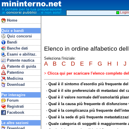
Login
Home
Quiz e bandi
Quiz concorsi
Bandi
Elenco in ordine alfabetico de
Banche dati
Esami e abilitaz.
Seleziona l'iniziale:
Patente nautica
A
B
C
D
E
F
G
H
I
J
Patente di guida
Patentino
>
Clicca qui per scaricare l'elenco completo d
Medicina
-
Qual è il sintomo d'esordio più frequente del
Download
-
Qual è il sito preferenziale di metastasi del 
Per interagire
-
Qual è il valore normale dell'osmolarità plas
Forum
-
Qual è la causa più frequente di disfunzione
Registrati
-
Qual è la complicanza più frequente dell'inte
Facebook
-
Qual è la sede di più frequente metastatizza
Le altre sezioni
-
Quale categoria di soggetti è maggiormente a
Download