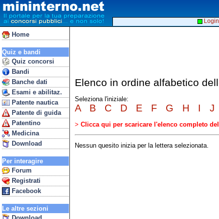
Login
Home
Quiz e bandi
Quiz concorsi
Bandi
Elenco in ordine alfabetico de
Banche dati
Esami e abilitaz.
Seleziona l'iniziale:
Patente nautica
A
B
C
D
E
F
G
H
I
J
Patente di guida
Patentino
>
Clicca qui per scaricare l'elenco completo d
Medicina
Download
Nessun quesito inizia per la lettera selezionata.
Per interagire
Forum
Registrati
Facebook
Le altre sezioni
Download