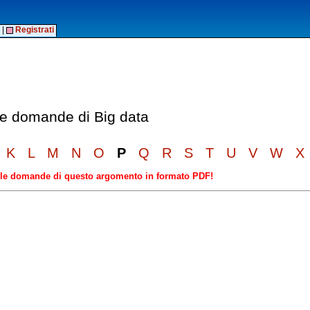
|
Registrati
lle domande di Big data
K
L
M
N
O
P
Q
R
S
T
U
V
W
X
elle domande di questo argomento in formato PDF!