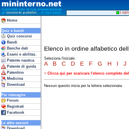
Login
Home
Quiz e bandi
Quiz concorsi
Bandi
Elenco in ordine alfabetico de
Banche dati
Esami e abilitaz.
Seleziona l'iniziale:
Patente nautica
A
B
C
D
E
F
G
H
I
J
Patente di guida
Patentino
>
Clicca qui per scaricare l'elenco completo d
Medicina
Download
Nessun quesito inizia per la lettera selezionata.
Per interagire
Forum
Registrati
Facebook
Le altre sezioni
Download