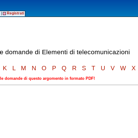
|
Registrati
lle domande di Elementi di telecomunicazioni
K
L
M
N
O
P
Q
R
S
T
U
V
W
X
elle domande di questo argomento in formato PDF!