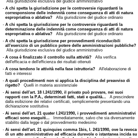
Alla giurisdizione esclusiva del giudice amministrativo
-
A chi spetta la giurisdizione per le controversie riguardanti la
corresponsione delle indennità come conseguenza di atti di natura
espropriativa o ablativa?
Alla giurisdizione del giudice ordinario
-
A chi spetta la giurisdizione per le controversie riguardanti la
determinazione delle indennità come conseguenza di atti di natura
espropriativa o ablativa?
Alla giurisdizione del giudice ordinario
-
A chi spetta la giurisdizione per provvedimenti riconducibili
all'esercizio di un pubblico potere delle amministrazioni pubbliche?
Alla giurisdizione esclusiva del giudice amministrativo
-
A cosa è finalizzato il controllo sulla attività?
Alla verifica
dell'efficacia e dell'efficienza dei risultati ottenuti
-
A cosa tendono le attività nella fase istruttoria?
All'elaborazione di
fatti e interessi
-
A quali procedimenti non si applica la disciplina del preavviso di
rigetto?
Quelli in materia assistenziale
-
Ai sensi dell'art. 18 l.241/1990, il privato può provare, nei suoi
rapporti con la P.A., determinati fatti, stati e qualità...
A prescindere
dalla esibizione dei relativi certificati, semplicemente presentando una
dichiarazione sostitutiva
-
Ai sensi dell'art. 21 quater l.241/1990, i provvedimenti amministrativi
efficaci sono eseguiti...
Immediatamente, salvo che sia diversamente
stabilito dalla legge o dal provvedimento medesimo
-
Ai sensi dell'art. 21 quinquies comma 1bis, l. 241/1990, ove la revoca
di un atto amministrativo ad efficacia durevole o istantanea incida su