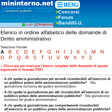
>
Concorsi
>
Forum
>
Bandi/G.U.
Login
|
Registrati
Elenco in ordine alfabetico delle domande di
Diritto amministrativo
Seleziona l'iniziale:
A
B
C
D
E
F
G
H
I
J
K
L
M
N
O
P
Q
R
S
T
U
V
W
X
Y
Z
>
Clicca qui per scaricare l'elenco completo delle domande di questo
argomento in formato PDF!
-
A chi spetta la giurisdizione per accordi riconducibili all'esercizio di
un pubblico potere delle amministrazioni pubbliche?
Alla
giurisdizione esclusiva del giudice amministrativo
-
A chi spetta la giurisdizione per atti riconducibili all'esercizio di un
pubblico potere delle amministrazioni pubbliche?
Alla giurisdizione
esclusiva del giudice amministrativo
-
A chi spetta la giurisdizione per comportamenti riconducibili
all'esercizio di un pubblico potere delle amministrazioni pubbliche?