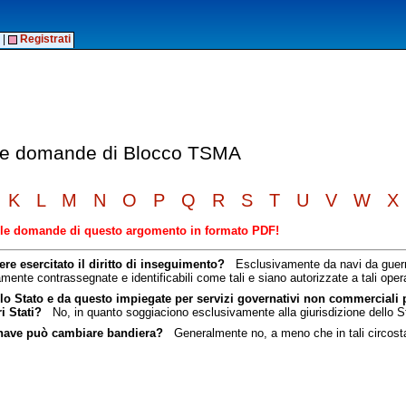
|
Registrati
elle domande di Blocco TSMA
K
L
M
N
O
P
Q
R
S
T
U
V
W
X
elle domande di questo argomento in formato PDF!
re esercitato il diritto di inseguimento?
Esclusivamente da navi da guerra o
amente contrassegnate e identificabili come tali e siano autorizzate a tali oper
ello Stato e da questo impiegate per servizi governativi non commerciali 
i Stati?
No, in quanto soggiaciono esclusivamente alla giurisdizione dello St
a nave può cambiare bandiera?
Generalmente no, a meno che in tali circostanz