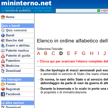
Login
Home
Quiz e bandi
Quiz concorsi
Bandi
Elenco in ordine alfabetico d
Banche dati
Esami e abilitaz.
Seleziona l'iniziale:
Patente nautica
A
B
C
D
E
F
G
H
I
J
Patente di guida
Patentino
>
Clicca qui per scaricare l'elenco completo d
Medicina
-
Da che tipologia di mezzi aeronavali può esse
Download
o aeromobili in servizio di Stato che siano chiar
-
Di norma, le navi dello Stato o al servizio d
Per interagire
abbordaggio da parte di navi da guerra di altr
Forum
-
Durante la traversata o lo scalo in porto un
Registrati
di proprietà o di immatricolazione
Facebook
Le altre sezioni
Download