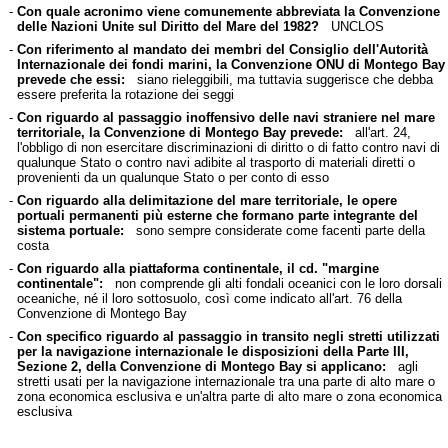
-
Con quale acronimo viene comunemente abbreviata la Convenzione
delle Nazioni Unite sul Diritto del Mare del 1982?
UNCLOS
-
Con riferimento al mandato dei membri del Consiglio dell'Autorità
Internazionale dei fondi marini, la Convenzione ONU di Montego Bay
prevede che essi:
siano rieleggibili, ma tuttavia suggerisce che debba
essere preferita la rotazione dei seggi
-
Con riguardo al passaggio inoffensivo delle navi straniere nel mare
territoriale, la Convenzione di Montego Bay prevede:
all'art. 24,
l'obbligo di non esercitare discriminazioni di diritto o di fatto contro navi di
qualunque Stato o contro navi adibite al trasporto di materiali diretti o
provenienti da un qualunque Stato o per conto di esso
-
Con riguardo alla delimitazione del mare territoriale, le opere
portuali permanenti più esterne che formano parte integrante del
sistema portuale:
sono sempre considerate come facenti parte della
costa
-
Con riguardo alla piattaforma continentale, il cd. "margine
continentale":
non comprende gli alti fondali oceanici con le loro dorsali
oceaniche, né il loro sottosuolo, così come indicato all'art. 76 della
Convenzione di Montego Bay
-
Con specifico riguardo al passaggio in transito negli stretti utilizzati
per la navigazione internazionale le disposizioni della Parte III,
Sezione 2, della Convenzione di Montego Bay si applicano:
agli
stretti usati per la navigazione internazionale tra una parte di alto mare o
zona economica esclusiva e un'altra parte di alto mare o zona economica
esclusiva