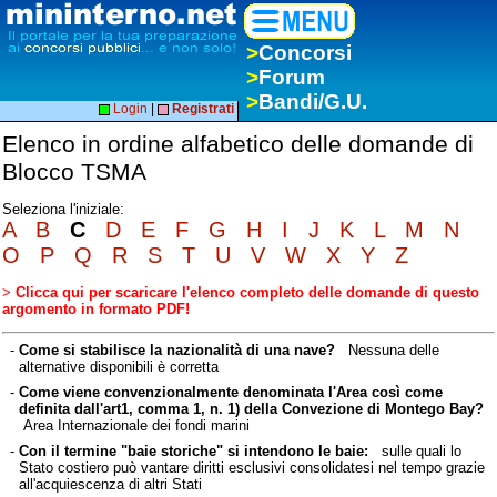
>
Concorsi
>
Forum
>
Bandi/G.U.
Login
|
Registrati
Elenco in ordine alfabetico delle domande di
Blocco TSMA
Seleziona l'iniziale:
A
B
C
D
E
F
G
H
I
J
K
L
M
N
O
P
Q
R
S
T
U
V
W
X
Y
Z
>
Clicca qui per scaricare l'elenco completo delle domande di questo
argomento in formato PDF!
-
Come si stabilisce la nazionalità di una nave?
Nessuna delle
alternative disponibili è corretta
-
Come viene convenzionalmente denominata l'Area così come
definita dall'art1, comma 1, n. 1) della Convezione di Montego Bay?
Area Internazionale dei fondi marini
-
Con il termine "baie storiche" si intendono le baie:
sulle quali lo
Stato costiero può vantare diritti esclusivi consolidatesi nel tempo grazie
all'acquiescenza di altri Stati