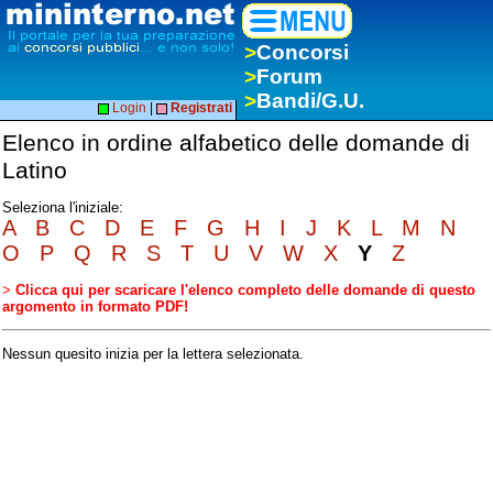
>
Concorsi
>
Forum
>
Bandi/G.U.
Login
|
Registrati
Elenco in ordine alfabetico delle domande di
Latino
Seleziona l'iniziale:
A
B
C
D
E
F
G
H
I
J
K
L
M
N
O
P
Q
R
S
T
U
V
W
X
Y
Z
>
Clicca qui per scaricare l'elenco completo delle domande di questo
argomento in formato PDF!
Nessun quesito inizia per la lettera selezionata.