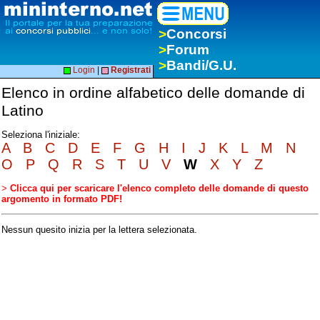
>
Concorsi
>
Forum
>
Bandi/G.U.
Login
|
Registrati
Elenco in ordine alfabetico delle domande di
Latino
Seleziona l'iniziale:
A
B
C
D
E
F
G
H
I
J
K
L
M
N
O
P
Q
R
S
T
U
V
W
X
Y
Z
>
Clicca qui per scaricare l'elenco completo delle domande di questo
argomento in formato PDF!
Nessun quesito inizia per la lettera selezionata.