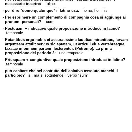
necessario inserire:
Italiae
-
per dire "uomo qualunque" il latino usa:
homo, hominis
-
Per esprimere un complemento di compagnia cosa si aggiunge ai
pronomi personali?
-cum
-
Postquam + indicativo quale proposizione introduce in latino?
temporale
-
Potantibus ergo nobis et accuratissime lautitias mirantibus, larvam
argenteam attulit servus sic aptatam, ut articuli eius vertebraeque
laxatae in omnem partem flecterentur. (Petronio). La prima
proposizione del periodo è:
una temporale
-
Priusquam + congiuntivo quale proposizione introduce in latino?
temporale
-
può capitare che nel costrutto dell'ablativo assoluto manchi il
participio?
sì, ma si sottintende il verbo "sum"