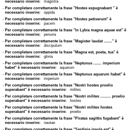
necessario inserire:
magistra
-
Per completare correttamente la frase "Hostes expugnabant " è
necessario inserire:
oppida
-
Per completare correttamente la frase "Hostes petiverunt" è
necessario inserire:
pacem
-
Per completare correttamente la frase "In Lybia magna aquae est" è
necessario inserire:
penuria
-
Per completare correttamente la frase "Magister laudat ......." è
necessario inserire:
discipulum
-
Per completare correttamente la frase "Magna est, poeta, tua" è
necessario inserire:
gloria
-
Per completare correttamente la frase "Neptunus ....... imperium
habet" è necessario inserire:
aquarum
-
Per completare correttamente la frase "Neptunus aquarum habet" è
necessario inserire:
imperium
-
Per completare correttamente la frase "Nostri hostes proelio
superabant" è necessario inserire:
milites
-
Per completare correttamente la frase "Nostri milites ......... proelio
superabant" è necessario inserire:
hostes
-
Per completare correttamente la frase "Nostri milites hostes
superabant" è necessario inserire:
proelio
-
Per completare correttamente la frase "Piratas sagittis fugabant" è
necessario inserire:
nautae
-
Per completare correttamente la frase "Sardinia insula est" è