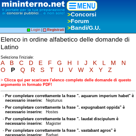
>
Concorsi
>
Forum
>
Bandi/G.U.
Login
|
Registrati
Elenco in ordine alfabetico delle domande di
Latino
Seleziona l'iniziale:
A
B
C
D
E
F
G
H
I
J
K
L
M
N
O
P
Q
R
S
T
U
V
W
X
Y
Z
>
Clicca qui per scaricare l'elenco completo delle domande di questo
argomento in formato PDF!
-
Per completare correttamente la frase ". aquarum imperium habet" è
necessario inserire:
Neptunus
-
Per completare correttamente la frase ". expugnabant oppida" è
necessario inserire:
Hostes
-
Per completare correttamente la frase ". laudat discipulum è
necessario inserire:
Magister
-
Per completare correttamente la frase ". vastabant agros" è
necessario inserire:
Barbari