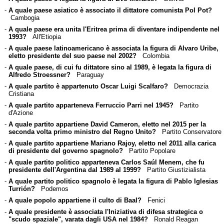
-
A quale paese asiatico è associato il dittatore comunista Pol Pot?
Cambogia
-
A quale paese era unita l'Eritrea prima di diventare indipendente nel
1993?
All'Etiopia
-
A quale paese latinoamericano è associata la figura di Alvaro Uribe,
eletto presidente del suo paese nel 2002?
Colombia
-
A quale paese, di cui fu dittatore sino al 1989, è legata la figura di
Alfredo Stroessner?
Paraguay
-
A quale partito è appartenuto Oscar Luigi Scalfaro?
Democrazia
Cristiana
-
A quale partito apparteneva Ferruccio Parri nel 1945?
Partito
d'Azione
-
A quale partito appartiene David Cameron, eletto nel 2015 per la
seconda volta primo ministro del Regno Unito?
Partito Conservatore
-
A quale partito appartiene Mariano Rajoy, eletto nel 2011 alla carica
di presidente del governo spagnolo?
Partito Popolare
-
A quale partito politico apparteneva Carlos Saúl Menem, che fu
presidente dell'Argentina dal 1989 al 1999?
Partito Giustizialista
-
A quale partito politico spagnolo è legata la figura di Pablo Iglesias
Turrión?
Podemos
-
A quale popolo appartiene il culto di Baal?
Fenici
-
A quale presidente è associata l'Iniziativa di difesa strategica o
"scudo spaziale", varata dagli USA nel 1984?
Ronald Reagan