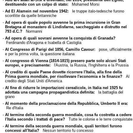
destituendo con un colpo di stato:
Mohamed Morsi
-
Ad El Alamein nel novembre 1942:
le truppe italo-tedesche furono
sconfitte da quelle britanniche
-
Ad opera di quale popolo avvenne la prima incursione in Gran
Bretagna al monastero di Lindisfarne, saccheggiato e distrutto nel
793 d.C.?
Normanni
-
Ad opera di quali sovrani avvenne la conquista di Granada?
Ferdinando d'Aragona e Isabella di Castiglia
-
Al Congresso di Parigi del 1856, Camillo Cavour:
pose, ufficialmente
e per la prima volta, la questione italiana
-
Al congresso di Vienna (1814-1815) presero parte solo alcuni Stati
europei, e precisamente:
l'Austria, la Russia, l'Inghilterra e la Prussia
-
Al credito di quale Paese dovette ricorrere l'Italia, alla fine della
Prima guerra mondiale, per risollevare l'economia e le finanze?
Al
credito degli Stati Uniti d'America
-
Al fine di ridurre le importazioni cerealicole, in Italia nel 1925 fu
adottata una campagna propagandistica definita:
la battaglia del
grano
-
Al momento della proclamazione della Repubblica, Umberto II era:
Re d'Italia
-
Al termine della seconda guerra mondiale, cosa fu costretta a cedere
l'Italia secondo i trattati di pace?
Tutte le colonie e le terre conquistate
-
Al termine della seconda guerra mondiale, quali territori furono
concessi all'Italia?
Nessun territorio fu concesso