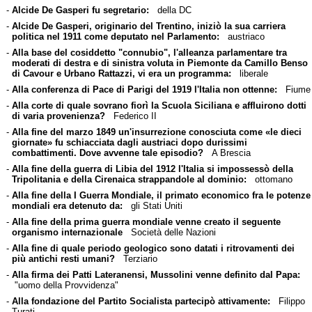
-
Alcide De Gasperi fu segretario:
della DC
-
Alcide De Gasperi, originario del Trentino, iniziò la sua carriera
politica nel 1911 come deputato nel Parlamento:
austriaco
-
Alla base del cosiddetto "connubio", l'alleanza parlamentare tra
moderati di destra e di sinistra voluta in Piemonte da Camillo Benso
di Cavour e Urbano Rattazzi, vi era un programma:
liberale
-
Alla conferenza di Pace di Parigi del 1919 l'Italia non ottenne:
Fiume
-
Alla corte di quale sovrano fiorì la Scuola Siciliana e affluirono dotti
di varia provenienza?
Federico II
-
Alla fine del marzo 1849 un'insurrezione conosciuta come «le dieci
giornate» fu schiacciata dagli austriaci dopo durissimi
combattimenti. Dove avvenne tale episodio?
A Brescia
-
Alla fine della guerra di Libia del 1912 l'Italia si impossessò della
Tripolitania e della Cirenaica strappandole al dominio:
ottomano
-
Alla fine della I Guerra Mondiale, il primato economico fra le potenze
mondiali era detenuto da:
gli Stati Uniti
-
Alla fine della prima guerra mondiale venne creato il seguente
organismo internazionale
Società delle Nazioni
-
Alla fine di quale periodo geologico sono datati i ritrovamenti dei
più antichi resti umani?
Terziario
-
Alla firma dei Patti Lateranensi, Mussolini venne definito dal Papa:
"uomo della Provvidenza"
-
Alla fondazione del Partito Socialista partecipò attivamente:
Filippo
Turati