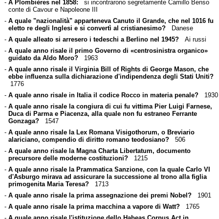
-
A Plombières nel 1858:
si incontrarono segretamente Camillo Benso
conte di Cavour e Napoleone III
-
A quale "nazionalità" apparteneva Canuto il Grande, che nel 1016 fu
eletto re degli Inglesi e si convertì al cristianesimo?
Danese
-
A quale alleato si arresero i tedeschi a Berlino nel 1945?
Ai russi
-
A quale anno risale il primo Governo di «centrosinistra organico»
guidato da Aldo Moro?
1963
-
A quale anno risale il Virginia Bill of Rights di George Mason, che
ebbe influenza sulla dichiarazione d'indipendenza degli Stati Uniti?
1776
-
A quale anno risale in Italia il codice Rocco in materia penale?
1930
-
A quale anno risale la congiura di cui fu vittima Pier Luigi Farnese,
Duca di Parma e Piacenza, alla quale non fu estraneo Ferrante
Gonzaga?
1547
-
A quale anno risale la Lex Romana Visigothorum, o Breviario
alariciano, compendio di diritto romano teodosiano?
506
-
A quale anno risale la Magna Charta Libertatum, documento
precursore delle moderne costituzioni?
1215
-
A quale anno risale la Prammatica Sanzione, con la quale Carlo VI
d'Asburgo mirava ad assicurare la successione al trono alla figlia
primogenita Maria Teresa?
1713
-
A quale anno risale la prima assegnazione dei premi Nobel?
1901
-
A quale anno risale la prima macchina a vapore di Watt?
1765
-
A quale anno risale l'istituzione dello Habeas Corpus Act in