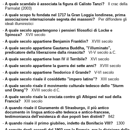
-
A quale scandalo è associata la figura di Calisto Tanzi?
Il crac della
Parmalat (2003)
-
A quale scopo fu fondata nel 1717 la Gran Loggia londinese, prima
associazione internazionale segreta dei massoni?
Per diffondere gli
ideali illuministici
-
A quale secolo appartengono i pensieri filosofici di Locke e
Spinoza?
XVII secolo
-
A quale secolo appartiene Benjamin Franklin?
XVIII secolo
-
A quale secolo appartiene Gautama Buddha, "l'illuminato",
predicatore della liberazione dalla rinascita?
VI-V secolo a.C.
-
A quale secolo appartiene Ivan IV il Terribile?
XVI secolo
-
A quale secolo appartiene la guerra dei sette anni?
XVIII secolo
-
A quale secolo appartiene Teodorico il Grande?
V-VI secolo
-
A quale secolo risale il cosiddetto "impero latino"?
XIII secolo
-
A quale secolo risale il movimento culturale tedesco dello "Sturm
und Drang"?
XVIII secolo d.C.
-
A quale secolo risale la crociata contro gli Albigesi nel sud della
Francia?
XIII secolo
-
A quando risale il Giuramento di Strasburgo, il più antico
documento in lingua antico-alto tedesca e antico-francese,
testimonianza dell'esistenza di due popoli ben distinti?
842
-
A quando risale il primo giubileo, indetto da Bonifacio VIII?
1300
-
A seguito degli accordi del 1902 con la Francia, per la divisione delle