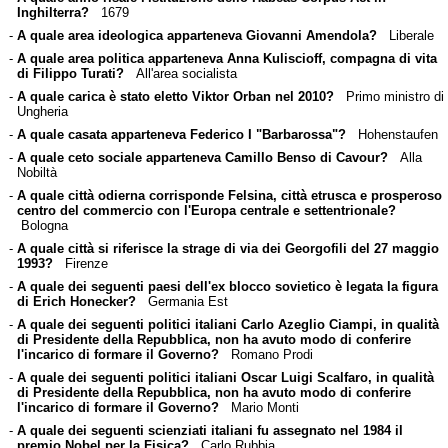
Inghilterra?
1679
-
A quale area ideologica apparteneva Giovanni Amendola?
Liberale
-
A quale area politica apparteneva Anna Kuliscioff, compagna di vita
di Filippo Turati?
All'area socialista
-
A quale carica è stato eletto Viktor Orban nel 2010?
Primo ministro di
Ungheria
-
A quale casata apparteneva Federico I "Barbarossa"?
Hohenstaufen
-
A quale ceto sociale apparteneva Camillo Benso di Cavour?
Alla
Nobiltà
-
A quale città odierna corrisponde Felsina, città etrusca e prosperoso
centro del commercio con l'Europa centrale e settentrionale?
Bologna
-
A quale città si riferisce la strage di via dei Georgofili del 27 maggio
1993?
Firenze
-
A quale dei seguenti paesi dell'ex blocco sovietico è legata la figura
di Erich Honecker?
Germania Est
-
A quale dei seguenti politici italiani Carlo Azeglio Ciampi, in qualità
di Presidente della Repubblica, non ha avuto modo di conferire
l'incarico di formare il Governo?
Romano Prodi
-
A quale dei seguenti politici italiani Oscar Luigi Scalfaro, in qualità
di Presidente della Repubblica, non ha avuto modo di conferire
l'incarico di formare il Governo?
Mario Monti
-
A quale dei seguenti scienziati italiani fu assegnato nel 1984 il
premio Nobel per la Fisica?
Carlo Rubbia