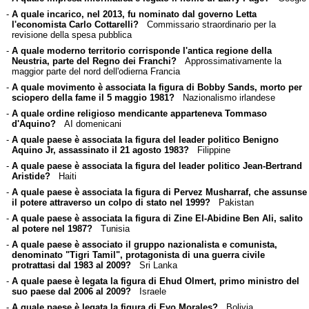
-
A quale incarico, nel 2013, fu nominato dal governo Letta
l'economista Carlo Cottarelli?
Commissario straordinario per la
revisione della spesa pubblica
-
A quale moderno territorio corrisponde l'antica regione della
Neustria, parte del Regno dei Franchi?
Approssimativamente la
maggior parte del nord dell'odierna Francia
-
A quale movimento è associata la figura di Bobby Sands, morto per
sciopero della fame il 5 maggio 1981?
Nazionalismo irlandese
-
A quale ordine religioso mendicante apparteneva Tommaso
d'Aquino?
AI domenicani
-
A quale paese è associata la figura del leader politico Benigno
Aquino Jr, assassinato il 21 agosto 1983?
Filippine
-
A quale paese è associata la figura del leader politico Jean-Bertrand
Aristide?
Haiti
-
A quale paese è associata la figura di Pervez Musharraf, che assunse
il potere attraverso un colpo di stato nel 1999?
Pakistan
-
A quale paese è associata la figura di Zine El-Abidine Ben Ali, salito
al potere nel 1987?
Tunisia
-
A quale paese è associato il gruppo nazionalista e comunista,
denominato "Tigri Tamil", protagonista di una guerra civile
protrattasi dal 1983 al 2009?
Sri Lanka
-
A quale paese è legata la figura di Ehud Olmert, primo ministro del
suo paese dal 2006 al 2009?
Israele
-
A quale paese è legata la figura di Evo Morales?
Bolivia