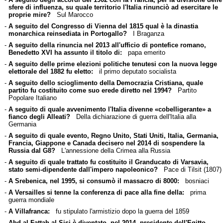
sfere di influenza, su quale territorio l'Italia rinunciò ad esercitare le
proprie mire?
Sul Marocco
-
A seguito del Congresso di Vienna del 1815 qual è la dinastia
monarchica reinsediata in Portogallo?
I Braganza
-
A seguito della rinuncia nel 2013 all'ufficio di pontefice romano,
Benedetto XVI ha assunto il titolo di:
papa emerito
-
A seguito delle prime elezioni politiche tenutesi con la nuova legge
elettorale del 1882 fu eletto:
il primo deputato socialista
-
A seguito dello scioglimento della Democrazia Cristiana, quale
partito fu costituito come suo erede diretto nel 1994?
Partito
Popolare Italiano
-
A seguito di quale avvenimento l'Italia divenne «cobelligerante» a
fianco degli Alleati?
Della dichiarazione di guerra dell'Italia alla
Germania
-
A seguito di quale evento, Regno Unito, Stati Uniti, Italia, Germania,
Francia, Giappone e Canada decisero nel 2014 di sospendere la
Russia dal G8?
L'annessione della Crimea alla Russia
-
A seguito di quale trattato fu costituito il Granducato di Varsavia,
stato semi-dipendente dall'impero napoleonico?
Pace di Tilsit (1807)
-
A Srebenica, nel 1995, si consumò il massacro di 8000:
bosniaci
-
A Versailles si tenne la conferenza di pace alla fine della:
prima
guerra mondiale
-
A Villafranca:
fu stipulato l'armistizio dopo la guerra del 1859
-
Abd al-Fattah al-Sisi è diventato, nel 2014, presidente dell'Egitto,