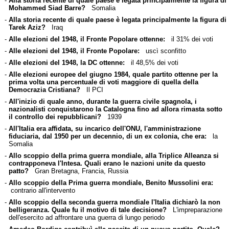
-
Alla storia recente di quale paese è legata principalmente la figura di
Mohammed Siad Barre?
Somalia
-
Alla storia recente di quale paese è legata principalmente la figura di
Tarek Aziz?
Iraq
-
Alle elezioni del 1948, il Fronte Popolare ottenne:
il 31% dei voti
-
Alle elezioni del 1948, il Fronte Popolare:
uscì sconfitto
-
Alle elezioni del 1948, la DC ottenne:
il 48,5% dei voti
-
Alle elezioni europee del giugno 1984, quale partito ottenne per la
prima volta una percentuale di voti maggiore di quella della
Democrazia Cristiana?
Il PCI
-
All'inizio di quale anno, durante la guerra civile spagnola, i
nazionalisti conquistarono la Catalogna fino ad allora rimasta sotto
il controllo dei repubblicani?
1939
-
All'Italia era affidata, su incarico dell'ONU, l'amministrazione
fiduciaria, dal 1950 per un decennio, di un ex colonia, che era:
la
Somalia
-
Allo scoppio della prima guerra mondiale, alla Triplice Alleanza si
contrapponeva l'Intesa. Quali erano le nazioni unite da questo
patto?
Gran Bretagna, Francia, Russia
-
Allo scoppio della Prima guerra mondiale, Benito Mussolini era:
contrario all'intervento
-
Allo scoppio della seconda guerra mondiale l'Italia dichiarò la non
belligeranza. Quale fu il motivo di tale decisione?
L'impreparazione
dell'esercito ad affrontare una guerra di lungo periodo