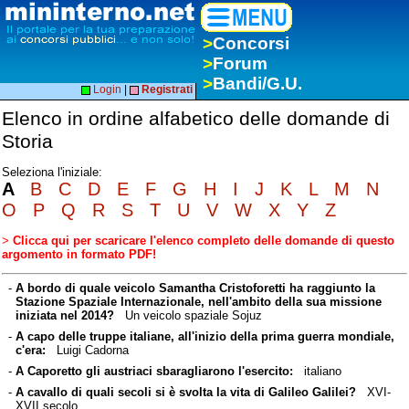
>
Concorsi
>
Forum
>
Bandi/G.U.
Login
|
Registrati
Elenco in ordine alfabetico delle domande di
Storia
Seleziona l'iniziale:
A
B
C
D
E
F
G
H
I
J
K
L
M
N
O
P
Q
R
S
T
U
V
W
X
Y
Z
>
Clicca qui per scaricare l'elenco completo delle domande di questo
argomento in formato PDF!
-
A bordo di quale veicolo Samantha Cristoforetti ha raggiunto la
Stazione Spaziale Internazionale, nell'ambito della sua missione
iniziata nel 2014?
Un veicolo spaziale Sojuz
-
A capo delle truppe italiane, all'inizio della prima guerra mondiale,
c'era:
Luigi Cadorna
-
A Caporetto gli austriaci sbaragliarono l'esercito:
italiano
-
A cavallo di quali secoli si è svolta la vita di Galileo Galilei?
XVI-
XVII secolo