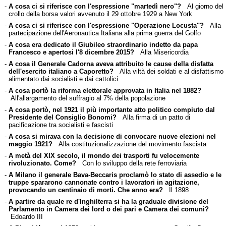
-
A cosa ci si riferisce con l'espressione "martedì nero"?
Al giorno del
crollo della borsa valori avvenuto il 29 ottobre 1929 a New York
-
A cosa ci si riferisce con l'espressione "Operazione Locusta"?
Alla
partecipazione dell'Aeronautica Italiana alla prima guerra del Golfo
-
A cosa era dedicato il Giubileo straordinario indetto da papa
Francesco e apertosi l'8 dicembre 2015?
Alla Misericordia
-
A cosa il Generale Cadorna aveva attribuito le cause della disfatta
dell'esercito italiano a Caporetto?
Alla viltà dei soldati e al disfattismo
alimentato dai socialisti e dai cattolici
-
A cosa portò la riforma elettorale approvata in Italia nel 1882?
All'allargamento del suffragio al 7% della popolazione
-
A cosa portò, nel 1921 il più importante atto politico compiuto dal
Presidente del Consiglio Bonomi?
Alla firma di un patto di
pacificazione tra socialisti e fascisti
-
A cosa si mirava con la decisione di convocare nuove elezioni nel
maggio 1921?
Alla costituzionalizzazione del movimento fascista
-
A metà del XIX secolo, il mondo dei trasporti fu velocemente
rivoluzionato. Come?
Con lo sviluppo della rete ferroviaria
-
A Milano il generale Bava-Beccaris proclamò lo stato di assedio e le
truppe spararono cannonate contro i lavoratori in agitazione,
provocando un centinaio di morti. Che anno era?
Il 1898
-
A partire da quale re d'Inghilterra si ha la graduale divisione del
Parlamento in Camera dei lord o dei pari e Camera dei comuni?
Edoardo III