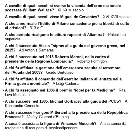
-
A cavallo di quali secoli si svolse la vicenda dell'eroe nazionale
scozzese William Wallace?
XIII-XIV secolo
-
A cavallo di quali secoli visse Miguel de Cervantes?
XVI-XVII secolo
-
A che anno risale l'Editto di Milano concedente piena libertà di culto
ai cristiani?
313 d.C.
-
A che periodo risalgono le pitture rupestri di Altamira?
Paleolitico
superiore
-
A chi è succeduto Alexis Tsipras alla guida del governo greco, nel
2015?
Ad Antonis Samaras
-
A chi è succeduto nel 2013 Roberto Maroni, nella carica di
presidente della Regione Lombardia?
Roberto Formigoni
-
A chi fu affidata la gestione dell'emergenza seguita al terremoto
dell'Aquila del 2009?
Guido Bertolaso
-
A chi fu affidato il comando dell'esercito italiano all'entrata nella
Prima guerra mondiale?
A Luigi Cadorna
-
A chi fu assegnato nel 1986 il premio Nobel per la Medicina?
Rita
Levi Montalcini
-
A chi succede, nel 1985, Michail Gorbacëv alla guida del PCUS?
A
Konstantin Cernenko
-
A chi successe François Mitterand alla presidenza della Repubblica
Francese?
Valéry Giscard d'Estaing
-
A cosa è associata la figura di Vincenzo Muccioli?
A una comunità
terapeutica di recupero di tossicodipendenti