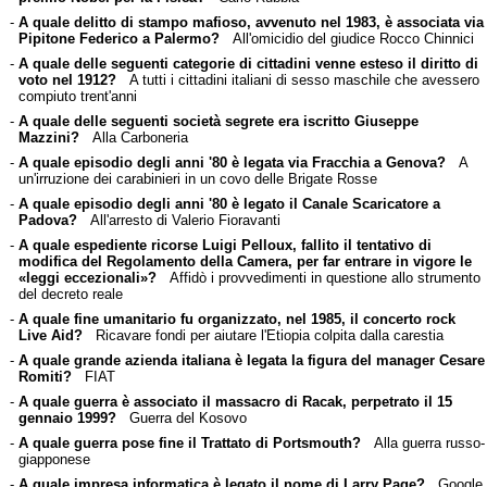
-
A quale delitto di stampo mafioso, avvenuto nel 1983, è associata via
Pipitone Federico a Palermo?
All'omicidio del giudice Rocco Chinnici
-
A quale delle seguenti categorie di cittadini venne esteso il diritto di
voto nel 1912?
A tutti i cittadini italiani di sesso maschile che avessero
compiuto trent'anni
-
A quale delle seguenti società segrete era iscritto Giuseppe
Mazzini?
Alla Carboneria
-
A quale episodio degli anni '80 è legata via Fracchia a Genova?
A
un'irruzione dei carabinieri in un covo delle Brigate Rosse
-
A quale episodio degli anni '80 è legato il Canale Scaricatore a
Padova?
All'arresto di Valerio Fioravanti
-
A quale espediente ricorse Luigi Pelloux, fallito il tentativo di
modifica del Regolamento della Camera, per far entrare in vigore le
«leggi eccezionali»?
Affidò i provvedimenti in questione allo strumento
del decreto reale
-
A quale fine umanitario fu organizzato, nel 1985, il concerto rock
Live Aid?
Ricavare fondi per aiutare l'Etiopia colpita dalla carestia
-
A quale grande azienda italiana è legata la figura del manager Cesare
Romiti?
FIAT
-
A quale guerra è associato il massacro di Racak, perpetrato il 15
gennaio 1999?
Guerra del Kosovo
-
A quale guerra pose fine il Trattato di Portsmouth?
Alla guerra russo-
giapponese
-
A quale impresa informatica è legato il nome di Larry Page?
Google