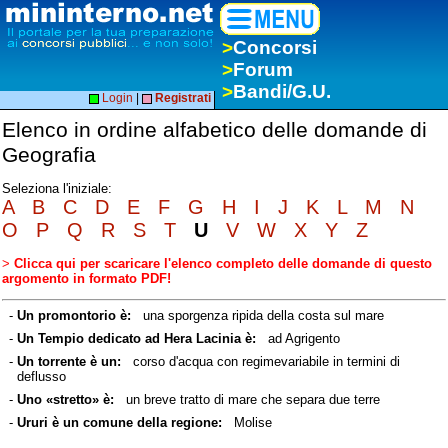
>
Concorsi
>
Forum
>
Bandi/G.U.
Login
|
Registrati
Elenco in ordine alfabetico delle domande di
Geografia
Seleziona l'iniziale:
A
B
C
D
E
F
G
H
I
J
K
L
M
N
O
P
Q
R
S
T
U
V
W
X
Y
Z
>
Clicca qui per scaricare l'elenco completo delle domande di questo
argomento in formato PDF!
-
Un promontorio è:
una sporgenza ripida della costa sul mare
-
Un Tempio dedicato ad Hera Lacinia è:
ad Agrigento
-
Un torrente è un:
corso d'acqua con regimevariabile in termini di
deflusso
-
Uno «stretto» è:
un breve tratto di mare che separa due terre
-
Ururi è un comune della regione:
Molise