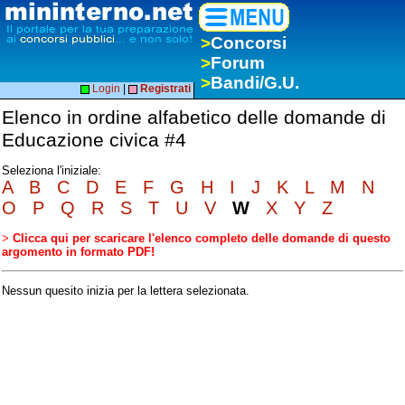
>
Concorsi
>
Forum
>
Bandi/G.U.
Login
|
Registrati
Elenco in ordine alfabetico delle domande di
Educazione civica #4
Seleziona l'iniziale:
A
B
C
D
E
F
G
H
I
J
K
L
M
N
O
P
Q
R
S
T
U
V
W
X
Y
Z
>
Clicca qui per scaricare l'elenco completo delle domande di questo
argomento in formato PDF!
Nessun quesito inizia per la lettera selezionata.