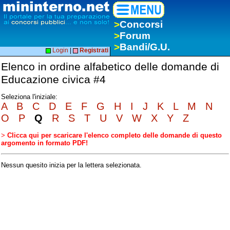
>
Concorsi
>
Forum
>
Bandi/G.U.
Login
|
Registrati
Elenco in ordine alfabetico delle domande di
Educazione civica #4
Seleziona l'iniziale:
A
B
C
D
E
F
G
H
I
J
K
L
M
N
O
P
Q
R
S
T
U
V
W
X
Y
Z
>
Clicca qui per scaricare l'elenco completo delle domande di questo
argomento in formato PDF!
Nessun quesito inizia per la lettera selezionata.