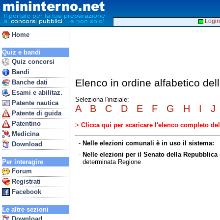
Login
Home
Quiz e bandi
Quiz concorsi
Bandi
Elenco in ordine alfabetico de
Banche dati
Esami e abilitaz.
Seleziona l'iniziale:
Patente nautica
A
B
C
D
E
F
G
H
I
J
Patente di guida
Patentino
>
Clicca qui per scaricare l'elenco completo d
Medicina
-
Nelle elezioni comunali è in uso il sistema:
ma
Download
-
Nelle elezioni per il Senato della Repubblica 
determinata Regione
Per interagire
Forum
Registrati
Facebook
Le altre sezioni
Download