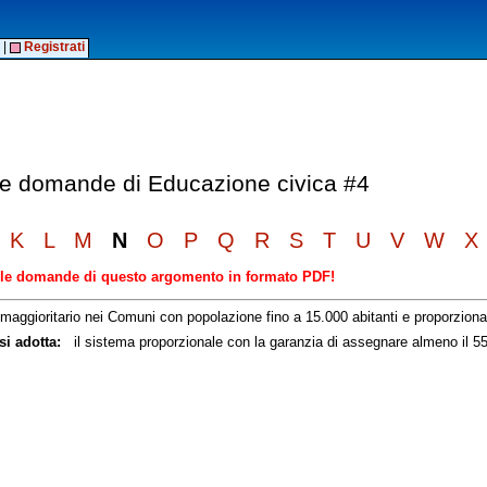
|
Registrati
lle domande di Educazione civica #4
K
L
M
N
O
P
Q
R
S
T
U
V
W
X
elle domande di questo argomento in formato PDF!
ggioritario nei Comuni con popolazione fino a 15.000 abitanti e proporzion
si adotta:
il sistema proporzionale con la garanzia di assegnare almeno il 55