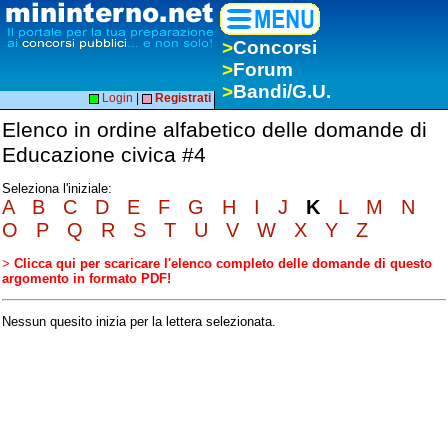
>
Concorsi
>
Forum
>
Bandi/G.U.
Login
|
Registrati
Elenco in ordine alfabetico delle domande di
Educazione civica #4
Seleziona l'iniziale:
A
B
C
D
E
F
G
H
I
J
K
L
M
N
O
P
Q
R
S
T
U
V
W
X
Y
Z
>
Clicca qui per scaricare l'elenco completo delle domande di questo
argomento in formato PDF!
Nessun quesito inizia per la lettera selezionata.