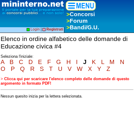
>
Concorsi
>
Forum
>
Bandi/G.U.
Login
|
Registrati
Elenco in ordine alfabetico delle domande di
Educazione civica #4
Seleziona l'iniziale:
A
B
C
D
E
F
G
H
I
J
K
L
M
N
O
P
Q
R
S
T
U
V
W
X
Y
Z
>
Clicca qui per scaricare l'elenco completo delle domande di questo
argomento in formato PDF!
Nessun quesito inizia per la lettera selezionata.