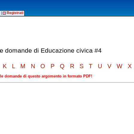
|
Registrati
lle domande di Educazione civica #4
K
L
M
N
O
P
Q
R
S
T
U
V
W
X
elle domande di questo argomento in formato PDF!