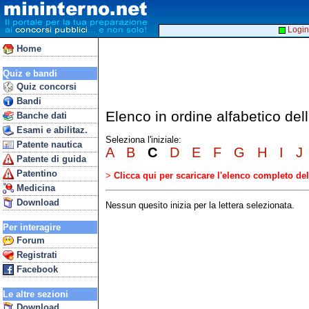
Login
Home
Quiz e bandi
Quiz concorsi
Bandi
Elenco in ordine alfabetico de
Banche dati
Esami e abilitaz.
Seleziona l'iniziale:
Patente nautica
A
B
C
D
E
F
G
H
I
J
Patente di guida
Patentino
>
Clicca qui per scaricare l'elenco completo d
Medicina
Download
Nessun quesito inizia per la lettera selezionata.
Per interagire
Forum
Registrati
Facebook
Le altre sezioni
Download