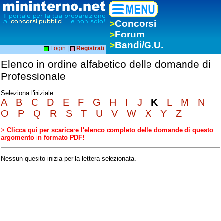
>
Concorsi
>
Forum
>
Bandi/G.U.
Login
|
Registrati
Elenco in ordine alfabetico delle domande di
Professionale
Seleziona l'iniziale:
A
B
C
D
E
F
G
H
I
J
K
L
M
N
O
P
Q
R
S
T
U
V
W
X
Y
Z
>
Clicca qui per scaricare l'elenco completo delle domande di questo
argomento in formato PDF!
Nessun quesito inizia per la lettera selezionata.