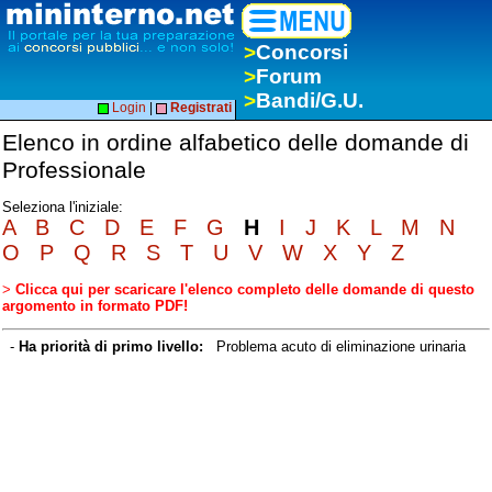
>
Concorsi
>
Forum
>
Bandi/G.U.
Login
|
Registrati
Elenco in ordine alfabetico delle domande di
Professionale
Seleziona l'iniziale:
A
B
C
D
E
F
G
H
I
J
K
L
M
N
O
P
Q
R
S
T
U
V
W
X
Y
Z
>
Clicca qui per scaricare l'elenco completo delle domande di questo
argomento in formato PDF!
-
Ha priorità di primo livello:
Problema acuto di eliminazione urinaria