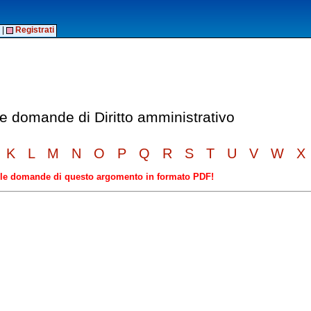
|
Registrati
le domande di Diritto amministrativo
K
L
M
N
O
P
Q
R
S
T
U
V
W
X
elle domande di questo argomento in formato PDF!