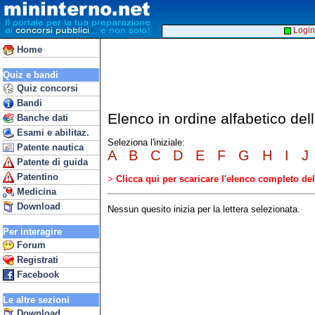
Login
Home
Quiz e bandi
Quiz concorsi
Bandi
Elenco in ordine alfabetico del
Banche dati
Esami e abilitaz.
Seleziona l'iniziale:
Patente nautica
A
B
C
D
E
F
G
H
I
J
Patente di guida
Patentino
>
Clicca qui per scaricare l'elenco completo d
Medicina
Download
Nessun quesito inizia per la lettera selezionata.
Per interagire
Forum
Registrati
Facebook
Le altre sezioni
Download