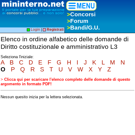
>
Concorsi
>
Forum
>
Bandi/G.U.
Login
|
Registrati
Elenco in ordine alfabetico delle domande di
Diritto costituzionale e amministrativo L3
Seleziona l'iniziale:
A
B
C
D
E
F
G
H
I
J
K
L
M
N
O
P
Q
R
S
T
U
V
W
X
Y
Z
>
Clicca qui per scaricare l'elenco completo delle domande di questo
argomento in formato PDF!
Nessun quesito inizia per la lettera selezionata.