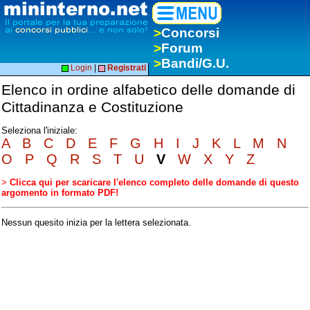
>
Concorsi
>
Forum
>
Bandi/G.U.
Login
|
Registrati
Elenco in ordine alfabetico delle domande di
Cittadinanza e Costituzione
Seleziona l'iniziale:
A
B
C
D
E
F
G
H
I
J
K
L
M
N
O
P
Q
R
S
T
U
V
W
X
Y
Z
>
Clicca qui per scaricare l'elenco completo delle domande di questo
argomento in formato PDF!
Nessun quesito inizia per la lettera selezionata.