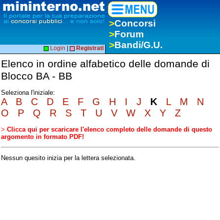
>
Concorsi
>
Forum
>
Bandi/G.U.
Login
|
Registrati
Elenco in ordine alfabetico delle domande di
Blocco BA - BB
Seleziona l'iniziale:
A
B
C
D
E
F
G
H
I
J
K
L
M
N
O
P
Q
R
S
T
U
V
W
X
Y
Z
>
Clicca qui per scaricare l'elenco completo delle domande di questo
argomento in formato PDF!
Nessun quesito inizia per la lettera selezionata.