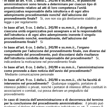
-
In base all'art. 4 co. 1 della L. 241/90 e ss.mm.ii., le pubbliche
amministrazioni sono tenute a determinare per ciascun tipo di
procedimento relativo ad atti di loro competenza l'unità
organizzativa responsabile della istruttoria e di ogni altro
adempimento procedimentale nonché' dell'adozione del
provvedimento finale?
Si, ove non sia già direttamente stabilito per
legge o per regolamento
-
In base all'art. 5 co. 1 della L. 241/90 e ss.mm.ii., il dirigente di
ciascuna unità organizzativa può assegnare a sé la responsabilità
dell'istruttoria e di ogni altro adempimento inerente il singolo
procedimento nonché, eventualmente, dell'adozione del
provvedimento finale?
Si
-
In base all'art. 6 co. 1 della L. 241/90 e ss.mm.ii., l'organo
competente per l'adozione del provvedimento finale, ove diverso dal
responsabile del procedimento, può discostarsi dalle risultanze
dell'istruttoria condotta dal responsabile del procedimento?
Si,
indicandone la motivazione nel provvedimento finale
-
In base all'art. 8 co. 1 della L. 241/90 e ss.mm.ii., l'amministrazione
come provvede a dare notizia dell'avvio del procedimento?
Mediante comunicazione personale
-
In base all'art. 9 co. 1 della L. 241/90 e ss.mm.ii., chi ha facoltà di
intervenire nel procedimento?
Qualunque soggetto, portatore di
interessi pubblici o privati, nonché i portatori di interessi diffusi costituiti in
associazioni o comitati, cui possa derivare un pregiudizio dal
provvedimento
-
In caso di inerzia dell'amministrazione e di decorrenza del termine
per la conclusione del procedimento amministrativo:
il privato può
rivolgersi al titolare del potere sostitutivo individuato ex art. 2, comma 9