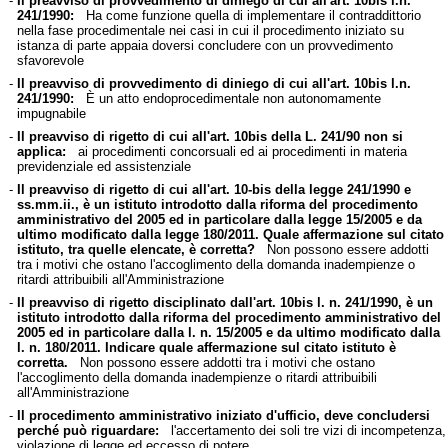
-
Il preavviso di provvedimento di diniego di cui all'art. 10bis l.n.
241/1990:
Ha come funzione quella di implementare il contraddittorio
nella fase procedimentale nei casi in cui il procedimento iniziato su
istanza di parte appaia doversi concludere con un provvedimento
sfavorevole
-
Il preavviso di provvedimento di diniego di cui all'art. 10bis l.n.
241/1990:
È un atto endoprocedimentale non autonomamente
impugnabile
-
Il preavviso di rigetto di cui all'art. 10bis della L. 241/90 non si
applica:
ai procedimenti concorsuali ed ai procedimenti in materia
previdenziale ed assistenziale
-
Il preavviso di rigetto di cui all'art. 10-bis della legge 241/1990 e
ss.mm.ii., è un istituto introdotto dalla riforma del procedimento
amministrativo del 2005 ed in particolare dalla legge 15/2005 e da
ultimo modificato dalla legge 180/2011. Quale affermazione sul citato
istituto, tra quelle elencate, è corretta?
Non possono essere addotti
tra i motivi che ostano l'accoglimento della domanda inadempienze o
ritardi attribuibili all'Amministrazione
-
Il preavviso di rigetto disciplinato dall'art. 10bis l. n. 241/1990, è un
istituto introdotto dalla riforma del procedimento amministrativo del
2005 ed in particolare dalla l. n. 15/2005 e da ultimo modificato dalla
l. n. 180/2011. Indicare quale affermazione sul citato istituto è
corretta.
Non possono essere addotti tra i motivi che ostano
l'accoglimento della domanda inadempienze o ritardi attribuibili
all'Amministrazione
-
Il procedimento amministrativo iniziato d'ufficio, deve concludersi
perché può riguardare:
l'accertamento dei soli tre vizi di incompetenza,
violazione di legge ed eccesso di potere