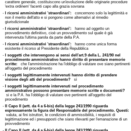
carattere generale, costituiscono un'evoluzione delle originarie procedure
'extra ordinem' facenti capo alla grazia sovrana
-
I ricorsi amministrativi 'straordinari':
concernono solo la legittimità e
non il merito dell'atto e si pongono come alternativi al rimedio
giurisdizionale
-
I ricorsi amministrativi 'straordinari':
hanno ad oggetto un
provvedimento definitivo, cioè un provvedimento sul quale è già
intervenuta l'ultima parola da parte della P.A.
-
I ricorsi amministrativi 'straordinari':
hanno come unica forma
esistente il ricorso al Presidente della Repubblica
-
I soggetti che intervengono ai sensi dell'art.9 della L. 241/90 nel
procedimento amministrativo hanno diritto di presentare memorie
scritte:
che l'amministrazione ha l'obbligo di valutare ove siano pertinenti
all'oggetto del procedimento
-
I soggetti legittimamente intervenuti hanno diritto di prendere
visione degli atti del procedimento?
sì
-
I soggetti legittimamente intervenuti nel procedimento
amministrativo possono presentare memorie scritte e documenti?
si e la P.A. ha l'obbligo di valutare ove pertinenti all'oggetto del
procedimento
-
Il Capo II (artt. da 4 a 6-bis) della legge 241/1990 riguarda
espressamente la figura del Responsabile del procedimento. Questi:
valuta, ai fini istruttori, le condizioni di ammissibilità, i requisiti di
legittimazione ed i presupposti che siano rilevanti per l'emanazione di un
provvedimento
-
Il Capo II (artt. da 4 a 6-bis) della legge 241/1990 riguarda