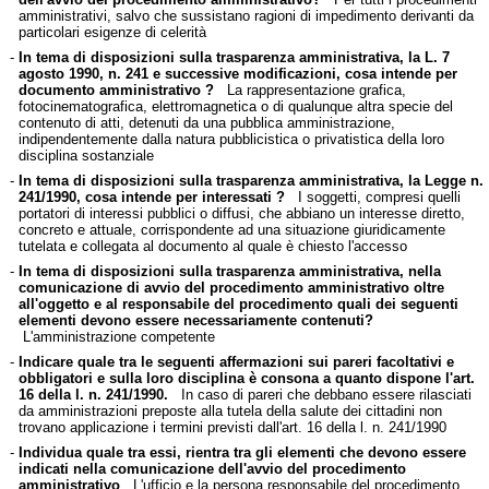
amministrativi, salvo che sussistano ragioni di impedimento derivanti da
particolari esigenze di celerità
-
In tema di disposizioni sulla trasparenza amministrativa, la L. 7
agosto 1990, n. 241 e successive modificazioni, cosa intende per
documento amministrativo ?
La rappresentazione grafica,
fotocinematografica, elettromagnetica o di qualunque altra specie del
contenuto di atti, detenuti da una pubblica amministrazione,
indipendentemente dalla natura pubblicistica o privatistica della loro
disciplina sostanziale
-
In tema di disposizioni sulla trasparenza amministrativa, la Legge n.
241/1990, cosa intende per interessati ?
I soggetti, compresi quelli
portatori di interessi pubblici o diffusi, che abbiano un interesse diretto,
concreto e attuale, corrispondente ad una situazione giuridicamente
tutelata e collegata al documento al quale è chiesto l'accesso
-
In tema di disposizioni sulla trasparenza amministrativa, nella
comunicazione di avvio del procedimento amministrativo oltre
all'oggetto e al responsabile del procedimento quali dei seguenti
elementi devono essere necessariamente contenuti?
L'amministrazione competente
-
Indicare quale tra le seguenti affermazioni sui pareri facoltativi e
obbligatori e sulla loro disciplina è consona a quanto dispone l'art.
16 della l. n. 241/1990.
In caso di pareri che debbano essere rilasciati
da amministrazioni preposte alla tutela della salute dei cittadini non
trovano applicazione i termini previsti dall'art. 16 della l. n. 241/1990
-
Individua quale tra essi, rientra tra gli elementi che devono essere
indicati nella comunicazione dell'avvio del procedimento
amministrativo
L'ufficio e la persona responsabile del procedimento