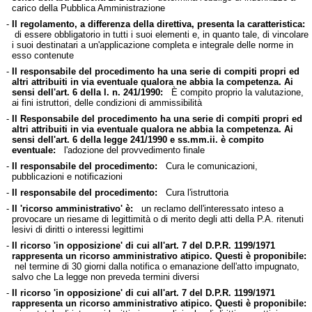
carico della Pubblica Amministrazione
-
Il regolamento, a differenza della direttiva, presenta la caratteristica:
di essere obbligatorio in tutti i suoi elementi e, in quanto tale, di vincolare
i suoi destinatari a un'applicazione completa e integrale delle norme in
esso contenute
-
Il responsabile del procedimento ha una serie di compiti propri ed
altri attribuiti in via eventuale qualora ne abbia la competenza. Ai
sensi dell'art. 6 della l. n. 241/1990:
È compito proprio la valutazione,
ai fini istruttori, delle condizioni di ammissibilità
-
Il Responsabile del procedimento ha una serie di compiti propri ed
altri attribuiti in via eventuale qualora ne abbia la competenza. Ai
sensi dell'art. 6 della legge 241/1990 e ss.mm.ii. è compito
eventuale:
l'adozione del provvedimento finale
-
Il responsabile del procedimento:
Cura le comunicazioni,
pubblicazioni e notificazioni
-
Il responsabile del procedimento:
Cura l'istruttoria
-
Il 'ricorso amministrativo' è:
un reclamo dell'interessato inteso a
provocare un riesame di legittimità o di merito degli atti della P.A. ritenuti
lesivi di diritti o interessi legittimi
-
Il ricorso 'in opposizione' di cui all'art. 7 del D.P.R. 1199/1971
rappresenta un ricorso amministrativo atipico. Questi è proponibile:
nel termine di 30 giorni dalla notifica o emanazione dell'atto impugnato,
salvo che La legge non preveda termini diversi
-
Il ricorso 'in opposizione' di cui all'art. 7 del D.P.R. 1199/1971
rappresenta un ricorso amministrativo atipico. Questi è proponibile: