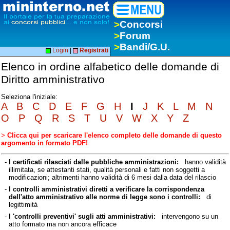
>
Concorsi
>
Forum
>
Bandi/G.U.
Login
|
Registrati
Elenco in ordine alfabetico delle domande di
Diritto amministrativo
Seleziona l'iniziale:
A
B
C
D
E
F
G
H
I
J
K
L
M
N
O
P
Q
R
S
T
U
V
W
X
Y
Z
>
Clicca qui per scaricare l'elenco completo delle domande di questo
argomento in formato PDF!
-
I certificati rilasciati dalle pubbliche amministrazioni:
hanno validità
illimitata, se attestanti stati, qualità personali e fatti non soggetti a
modificazioni; altrimenti hanno validità di 6 mesi dalla data del rilascio
-
I controlli amministrativi diretti a verificare la corrispondenza
dell'atto amministrativo alle norme di legge sono i controlli:
di
legittimità
-
I 'controlli preventivi' sugli atti amministrativi:
intervengono su un
atto formato ma non ancora efficace