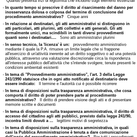
Quando presenta vizi di legittimità che incidono sugli elementi essenziali
-
In quanto tempo si prescrive il diritto al risarcimento del danno per
inosservanza dolosa o colposa del termine di conclusione del
procedimento amministrativo?
Cinque anni
-
In relazione ai destinatari, gli atti amministrativi si distinguono in
atti particolari, atti plurimi, atti collettivi e atti generali. Gli atti
formalmente unici, ma scindibili in tanti diversi provvedimenti
quanti sono i destinatari....
Sono atti amministrativi plurimi
-
In senso tecnico, la 'licenza' è un:
provvedimento amministrativo
mediante il quale la P.A. rimuove un limite legale che si frappone
all'esercizio di un'attività inerente ad un diritto soggettivo o ad una potestà
pubblica, attraverso una valutazione discrezionale circa la rispondenza
all'interesse pubblico dell'attività che s'intende svolgere, tenute presenti le
condizioni ambientali esistenti
-
In tema di "Provvedimento amministrativo", l'art. 3 della Legge
241/1990 statuisce che in ogni atto notificato al destinatario deve
essere indicato:
Il termine e l'autorità cui è possibile ricorrere
-
In tema di disposizioni sulla trasparenza amministrativa, che cosa
comporta il diritto di poter prendere parte al procedimento
amministrativo?
Il diritto di prendere visione degli atti e di presentare
memorie scritte e documenti
-
In tema di disposizioni sulla trasparenza amministrativa, il diritto di
accesso del cittadino agli atti pubblici, previsto dalla legge 241/90,
incontra limiti dovuti a ...
legittimi motivi di segretezza
-
In tema di disposizioni sulla trasparenza amministrativa, in quali
casi la Pubblica Amministrazione è tenuta a dare comunicazione
dell'avvio del procedimento amministrativo?
Per tutti i procedimenti