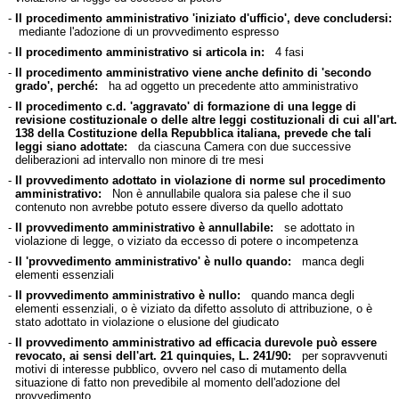
-
Il procedimento amministrativo 'iniziato d'ufficio', deve concludersi:
mediante l'adozione di un provvedimento espresso
-
Il procedimento amministrativo si articola in:
4 fasi
-
Il procedimento amministrativo viene anche definito di 'secondo
grado', perché:
ha ad oggetto un precedente atto amministrativo
-
Il procedimento c.d. 'aggravato' di formazione di una legge di
revisione costituzionale o delle altre leggi costituzionali di cui all'art.
138 della Costituzione della Repubblica italiana, prevede che tali
leggi siano adottate:
da ciascuna Camera con due successive
deliberazioni ad intervallo non minore di tre mesi
-
Il provvedimento adottato in violazione di norme sul procedimento
amministrativo:
Non è annullabile qualora sia palese che il suo
contenuto non avrebbe potuto essere diverso da quello adottato
-
Il provvedimento amministrativo è annullabile:
se adottato in
violazione di legge, o viziato da eccesso di potere o incompetenza
-
Il 'provvedimento amministrativo' è nullo quando:
manca degli
elementi essenziali
-
Il provvedimento amministrativo è nullo:
quando manca degli
elementi essenziali, o è viziato da difetto assoluto di attribuzione, o è
stato adottato in violazione o elusione del giudicato
-
Il provvedimento amministrativo ad efficacia durevole può essere
revocato, ai sensi dell'art. 21 quinquies, L. 241/90:
per sopravvenuti
motivi di interesse pubblico, ovvero nel caso di mutamento della
situazione di fatto non prevedibile al momento dell'adozione del
provvedimento