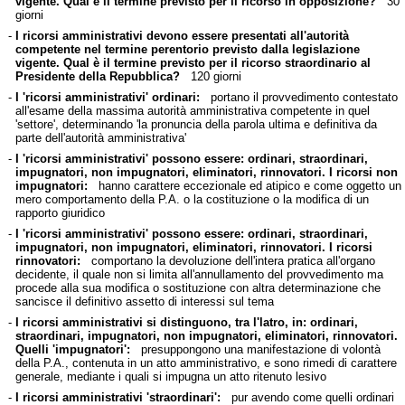
vigente. Qual è il termine previsto per il ricorso in opposizione?
30
giorni
-
I ricorsi amministrativi devono essere presentati all'autorità
competente nel termine perentorio previsto dalla legislazione
vigente. Qual è il termine previsto per il ricorso straordinario al
Presidente della Repubblica?
120 giorni
-
I 'ricorsi amministrativi' ordinari:
portano il provvedimento contestato
all'esame della massima autorità amministrativa competente in quel
'settore', determinando 'la pronuncia della parola ultima e definitiva da
parte dell'autorità amministrativa'
-
I 'ricorsi amministrativi' possono essere: ordinari, straordinari,
impugnatori, non impugnatori, eliminatori, rinnovatori. I ricorsi non
impugnatori:
hanno carattere eccezionale ed atipico e come oggetto un
mero comportamento della P.A. o la costituzione o la modifica di un
rapporto giuridico
-
I 'ricorsi amministrativi' possono essere: ordinari, straordinari,
impugnatori, non impugnatori, eliminatori, rinnovatori. I ricorsi
rinnovatori:
comportano la devoluzione dell'intera pratica all'organo
decidente, il quale non si limita all'annullamento del provvedimento ma
procede alla sua modifica o sostituzione con altra determinazione che
sancisce il definitivo assetto di interessi sul tema
-
I ricorsi amministrativi si distinguono, tra l'latro, in: ordinari,
straordinari, impugnatori, non impugnatori, eliminatori, rinnovatori.
Quelli 'impugnatori':
presuppongono una manifestazione di volontà
della P.A., contenuta in un atto amministrativo, e sono rimedi di carattere
generale, mediante i quali si impugna un atto ritenuto lesivo
-
I ricorsi amministrativi 'straordinari':
pur avendo come quelli ordinari