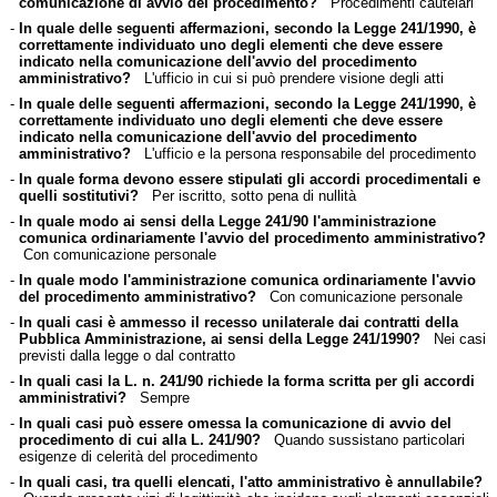
comunicazione di avvio del procedimento?
Procedimenti cautelari
-
In quale delle seguenti affermazioni, secondo la Legge 241/1990, è
correttamente individuato uno degli elementi che deve essere
indicato nella comunicazione dell'avvio del procedimento
amministrativo?
L'ufficio in cui si può prendere visione degli atti
-
In quale delle seguenti affermazioni, secondo la Legge 241/1990, è
correttamente individuato uno degli elementi che deve essere
indicato nella comunicazione dell'avvio del procedimento
amministrativo?
L'ufficio e la persona responsabile del procedimento
-
In quale forma devono essere stipulati gli accordi procedimentali e
quelli sostitutivi?
Per iscritto, sotto pena di nullità
-
In quale modo ai sensi della Legge 241/90 l'amministrazione
comunica ordinariamente l'avvio del procedimento amministrativo?
Con comunicazione personale
-
In quale modo l'amministrazione comunica ordinariamente l'avvio
del procedimento amministrativo?
Con comunicazione personale
-
In quali casi è ammesso il recesso unilaterale dai contratti della
Pubblica Amministrazione, ai sensi della Legge 241/1990?
Nei casi
previsti dalla legge o dal contratto
-
In quali casi la L. n. 241/90 richiede la forma scritta per gli accordi
amministrativi?
Sempre
-
In quali casi può essere omessa la comunicazione di avvio del
procedimento di cui alla L. 241/90?
Quando sussistano particolari
esigenze di celerità del procedimento
-
In quali casi, tra quelli elencati, l'atto amministrativo è annullabile?