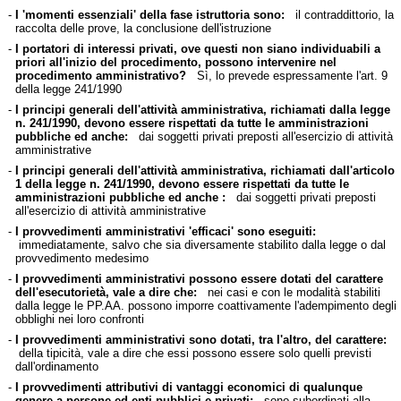
-
I 'momenti essenziali' della fase istruttoria sono:
il contraddittorio, la
raccolta delle prove, la conclusione dell'istruzione
-
I portatori di interessi privati, ove questi non siano individuabili a
priori all'inizio del procedimento, possono intervenire nel
procedimento amministrativo?
Sì, lo prevede espressamente l'art. 9
della legge 241/1990
-
I principi generali dell'attività amministrativa, richiamati dalla legge
n. 241/1990, devono essere rispettati da tutte le amministrazioni
pubbliche ed anche:
dai soggetti privati preposti all'esercizio di attività
amministrative
-
I principi generali dell'attività amministrativa, richiamati dall'articolo
1 della legge n. 241/1990, devono essere rispettati da tutte le
amministrazioni pubbliche ed anche :
dai soggetti privati preposti
all'esercizio di attività amministrative
-
I provvedimenti amministrativi 'efficaci' sono eseguiti:
immediatamente, salvo che sia diversamente stabilito dalla legge o dal
provvedimento medesimo
-
I provvedimenti amministrativi possono essere dotati del carattere
dell'esecutorietà, vale a dire che:
nei casi e con le modalità stabiliti
dalla legge le PP.AA. possono imporre coattivamente l'adempimento degli
obblighi nei loro confronti
-
I provvedimenti amministrativi sono dotati, tra l'altro, del carattere:
della tipicità, vale a dire che essi possono essere solo quelli previsti
dall'ordinamento
-
I provvedimenti attributivi di vantaggi economici di qualunque
genere a persone ed enti pubblici e privati:
sono subordinati alla