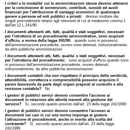
-
I criteri e le modalita' cui le amministrazioni stesse devono attenersi
per la concessione di sovvenzioni, contributi, sussidi ed ausili
finanziari per l'attribuzione di vantaggi economici di qualunque
genere a persone ed enti pubblici e privati:
devono risultare dai
singoli provvedimenti relativi agli interventi di cui al medesimo comma 1
dell'art.12 L.241/90
-
I documenti attestanti atti, fatti, qualità e stati soggettivi, necessari
per l'istruttoria di un procedimento amministrativo, sono acquisiti
d'ufficio, a norma della legge 241/90:
quando sono in possesso
dell'amministrazione procedente, ovvero sono detenuti, istituzionalmente,
da altre pubbliche amministrazioni
-
I documenti attestanti atti, fatti, qualita' e stati soggettivi, necessari
per l'istruttoria del procedimento:
sono acquisiti d'ufficio quando sono
in possesso dell'amministrazione procedente, ovvero detenuti,
istituzionalmente, da altre pubbliche amministrazioni
-
I documenti contabili che non rispettano il principio della veridicità,
attendibilità, correttezza e comprensibilità possono acquisire il
parere favorevole da parte degli organi preposti al controllo e alla
revisione contabile?
No
-
I gestori di pubblici servizi devono consentire l'accesso ai
documenti in relazione alle attività inerenti alla gestione del
servizio?
Sì, secondo quanto previsto dall'art. 23 della legge 241/1990
-
I gestori di pubblici servizi devono consentire l'accesso ai
documenti nei casi in cui una norma imponga al gestore
l'attivazione di procedimenti, anche in merito alla scelta del
contraente?
Sì, secondo quanto previsto dall'art. 23 della legge
241/1990