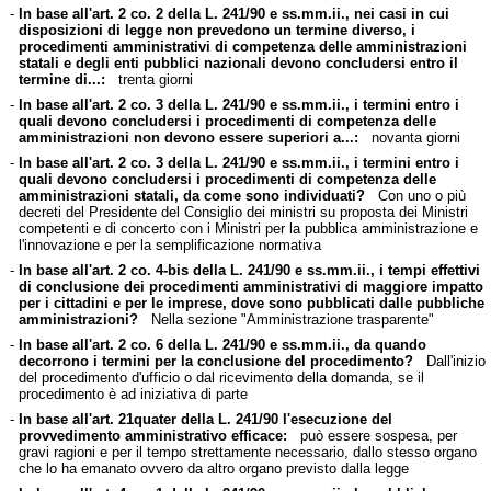
-
In base all'art. 2 co. 2 della L. 241/90 e ss.mm.ii., nei casi in cui
disposizioni di legge non prevedono un termine diverso, i
procedimenti amministrativi di competenza delle amministrazioni
statali e degli enti pubblici nazionali devono concludersi entro il
termine di...:
trenta giorni
-
In base all'art. 2 co. 3 della L. 241/90 e ss.mm.ii., i termini entro i
quali devono concludersi i procedimenti di competenza delle
amministrazioni non devono essere superiori a...:
novanta giorni
-
In base all'art. 2 co. 3 della L. 241/90 e ss.mm.ii., i termini entro i
quali devono concludersi i procedimenti di competenza delle
amministrazioni statali, da come sono individuati?
Con uno o più
decreti del Presidente del Consiglio dei ministri su proposta dei Ministri
competenti e di concerto con i Ministri per la pubblica amministrazione e
l'innovazione e per la semplificazione normativa
-
In base all'art. 2 co. 4-bis della L. 241/90 e ss.mm.ii., i tempi effettivi
di conclusione dei procedimenti amministrativi di maggiore impatto
per i cittadini e per le imprese, dove sono pubblicati dalle pubbliche
amministrazioni?
Nella sezione "Amministrazione trasparente"
-
In base all'art. 2 co. 6 della L. 241/90 e ss.mm.ii., da quando
decorrono i termini per la conclusione del procedimento?
Dall'inizio
del procedimento d'ufficio o dal ricevimento della domanda, se il
procedimento è ad iniziativa di parte
-
In base all'art. 21quater della L. 241/90 l'esecuzione del
provvedimento amministrativo efficace:
può essere sospesa, per
gravi ragioni e per il tempo strettamente necessario, dallo stesso organo
che lo ha emanato ovvero da altro organo previsto dalla legge