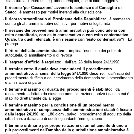
sia a tutela di interessi legittimi o semplici, che di diritti soggettivi
-
Il ricorso 'per Cassazione' avverso le sentenze del Consiglio di
Stato:
è ammesso per motivi inerenti alla giurisdizione
-
Il ricorso straordinario al Presidente della Repubblica:
è ammesso
contro gli atti amministrativi definitivi, per motivi di legittimità
-
Il riesame dei provvedimenti amministrativi può concludersi con
esito demolitorio, con esito conservativo o con esito confermativo.
Quale, tra quelli elencati, è un riesame con 'esito confermativo'?
La
proroga
-
Il 'ritiro' dell'atto amministrativo:
implica l'esercizio dei poteri di
autotutela, di annullamento o di revoca
-
Il 'segreto d'ufficio' è regolato:
dall'art. 28 della legge 241/1990
-
Il termine entro il quale deve concludersi il procedimento
amministrativo, ai sensi della legge 241/1990 decorre:
dall'inizio del
procedimento d'ufficio o dal ricevimento della domanda se il procedimento
è a iniziativa di parte
-
Il termine massimo di durata dei procedimenti è stabilito:
dal
regolamento adottato da ciascuna amministrazione, salvo i casi in cui è
stabilito direttamente dalla legge
-
Il termine massimo per la conclusione di un procedimento
amministrativo di competenza delle amministrazioni statali è fissato
dalla legge 241/90 in:
180 giorni, salvo i procedimenti di acquisto della
cittadinanza italiana e di quelli riguardanti l'immigrazione
-
Il termine ordinario per proporre azione di annullamento di uno o
più provvedimenti nell'ambito della giurisdizione amministrativa è