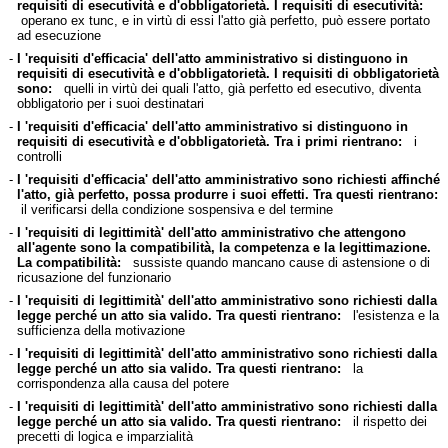
requisiti di esecutività e d'obbligatorietà. I requisiti di esecutività:
operano ex tunc, e in virtù di essi l'atto già perfetto, può essere portato
ad esecuzione
-
I 'requisiti d'efficacia' dell'atto amministrativo si distinguono in
requisiti di esecutività e d'obbligatorietà. I requisiti di obbligatorietà
sono:
quelli in virtù dei quali l'atto, già perfetto ed esecutivo, diventa
obbligatorio per i suoi destinatari
-
I 'requisiti d'efficacia' dell'atto amministrativo si distinguono in
requisiti di esecutività e d'obbligatorietà. Tra i primi rientrano:
i
controlli
-
I 'requisiti d'efficacia' dell'atto amministrativo sono richiesti affinché
l'atto, già perfetto, possa produrre i suoi effetti. Tra questi rientrano:
il verificarsi della condizione sospensiva e del termine
-
I 'requisiti di legittimità' dell'atto amministrativo che attengono
all'agente sono la compatibilità, la competenza e la legittimazione.
La compatibilità:
sussiste quando mancano cause di astensione o di
ricusazione del funzionario
-
I 'requisiti di legittimità' dell'atto amministrativo sono richiesti dalla
legge perché un atto sia valido. Tra questi rientrano:
l'esistenza e la
sufficienza della motivazione
-
I 'requisiti di legittimità' dell'atto amministrativo sono richiesti dalla
legge perché un atto sia valido. Tra questi rientrano:
la
corrispondenza alla causa del potere
-
I 'requisiti di legittimità' dell'atto amministrativo sono richiesti dalla
legge perché un atto sia valido. Tra questi rientrano:
il rispetto dei
precetti di logica e imparzialità