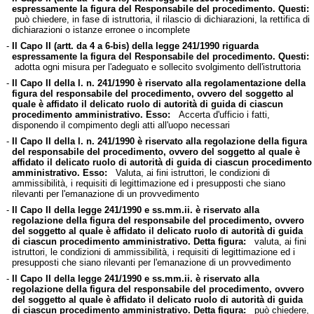
espressamente la figura del Responsabile del procedimento. Questi:
può chiedere, in fase di istruttoria, il rilascio di dichiarazioni, la rettifica di
dichiarazioni o istanze erronee o incomplete
-
Il Capo II (artt. da 4 a 6-bis) della legge 241/1990 riguarda
espressamente la figura del Responsabile del procedimento. Questi:
adotta ogni misura per l'adeguato e sollecito svolgimento dell'istruttoria
-
Il Capo II della l. n. 241/1990 è riservato alla regolamentazione della
figura del responsabile del procedimento, ovvero del soggetto al
quale è affidato il delicato ruolo di autorità di guida di ciascun
procedimento amministrativo. Esso:
Accerta d'ufficio i fatti,
disponendo il compimento degli atti all'uopo necessari
-
Il Capo II della l. n. 241/1990 è riservato alla regolazione della figura
del responsabile del procedimento, ovvero del soggetto al quale è
affidato il delicato ruolo di autorità di guida di ciascun procedimento
amministrativo. Esso:
Valuta, ai fini istruttori, le condizioni di
ammissibilità, i requisiti di legittimazione ed i presupposti che siano
rilevanti per l'emanazione di un provvedimento
-
Il Capo II della legge 241/1990 e ss.mm.ii. è riservato alla
regolazione della figura del responsabile del procedimento, ovvero
del soggetto al quale è affidato il delicato ruolo di autorità di guida
di ciascun procedimento amministrativo. Detta figura:
valuta, ai fini
istruttori, le condizioni di ammissibilità, i requisiti di legittimazione ed i
presupposti che siano rilevanti per l'emanazione di un provvedimento
-
Il Capo II della legge 241/1990 e ss.mm.ii. è riservato alla
regolazione della figura del responsabile del procedimento, ovvero
del soggetto al quale è affidato il delicato ruolo di autorità di guida
di ciascun procedimento amministrativo. Detta figura:
può chiedere,