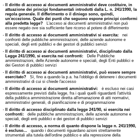
-
Il diritto di accesso ai documenti amministrativi deve costituire, in
attuazione dei principi fondamentali introdotti dalla L. n. 241/1990, la
regola generale. Il differimento o il diniego sono, quindi,
un'eccezione. Quale dei punti che seguono espone principi conformi
alla predetta legge?
L'acceso ai documenti amministrativi non può
essere negato ove sia sufficiente fare ricorso al potere di differimento
-
Il diritto di accesso ai documenti amministrativi si esercita:
nei
confronti delle pubbliche amministrazioni, delle aziende autonome e
speciali, degli enti pubblici e dei gestori di pubblici servizi
-
Il diritto di accesso ai documenti amministrativi, disciplinato dalla
Legge 241/1990, si esercita nei confronti:
Delle Pubbliche
amministrazioni, delle Aziende autonome e speciali, degli Enti pubblici e
dei Gestori di pubblici servizi
-
Il diritto di accesso ai documenti amministrativi, può essere sempre
esercitato?
Sì, fino a quando la p.a. ha l'obbligo di detenere i documenti
amministrativi di cui si chiede l'accesso
-
Il diritto di accesso ai documenti amministrativi:
è escluso nei casi
espressamente previsti dalla legge, fra i quali quelli riguardanti l'attività
della pubblica amministrazione diretta all'emanazione di atti normativi,
amministrativi generali, di pianificazione e di programmazione
-
Il diritto di accesso disciplinato dalla legge 241/90, si esercita nei
confronti:
delle pubbliche amministrazioni, delle aziende autonome e
speciali, degli enti pubblici e dei gestori di pubblici servizi
-
Il diritto di accesso, a norma di quanto dispone la legge n. 241/1990,
è escluso...
quando i documenti riguardano azioni strettamente
strumentali alla tutela dell'ordine pubblico e alla repressione della