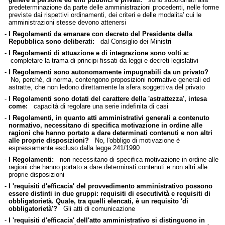
predeterminazione da parte delle amministrazioni procedenti, nelle forme
previste dai rispettivi ordinamenti, dei criteri e delle modalita' cui le
amministrazioni stesse devono attenersi
-
I Regolamenti da emanare con decreto del Presidente della
Repubblica sono deliberati:
dal Consiglio dei Ministri
-
I Regolamenti di attuazione e di integrazione sono volti a:
completare la trama di principi fissati da leggi e decreti legislativi
-
I Regolamenti sono autonomamente impugnabili da un privato?
No, perché, di norma, contengono proposizioni normative generali ed
astratte, che non ledono direttamente la sfera soggettiva del privato
-
I Regolamenti sono dotati del carattere della 'astrattezza', intesa
come:
capacità di regolare una serie indefinita di casi
-
I Regolamenti, in quanto atti amministrativi generali a contenuto
normativo, necessitano di specifica motivazione in ordine alle
ragioni che hanno portato a dare determinati contenuti e non altri
alle proprie disposizioni?
No, l'obbligo di motivazione è
espressamente escluso dalla legge 241/1990
-
I Regolamenti:
non necessitano di specifica motivazione in ordine alle
ragioni che hanno portato a dare determinati contenuti e non altri alle
proprie disposizioni
-
I 'requisiti d'efficacia' del provvedimento amministrativo possono
essere distinti in due gruppi: requisiti di esecutività e requisiti di
obbligatorietà. Quale, tra quelli elencati, è un requisito 'di
obbligatorietà'?
Gli atti di comunicazione
-
I 'requisiti d'efficacia' dell'atto amministrativo si distinguono in