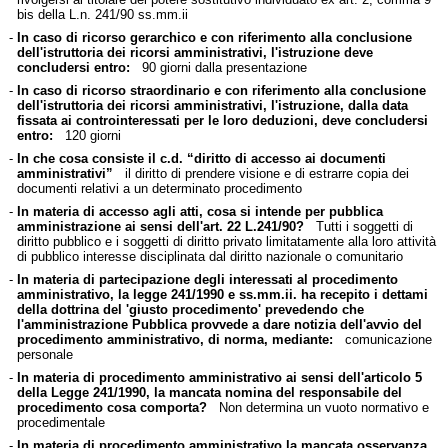
bis della L.n. 241/90 ss.mm.ii
-
In caso di ricorso gerarchico e con riferimento alla conclusione
dell'istruttoria dei ricorsi amministrativi, l'istruzione deve
concludersi entro:
90 giorni dalla presentazione
-
In caso di ricorso straordinario e con riferimento alla conclusione
dell'istruttoria dei ricorsi amministrativi, l'istruzione, dalla data
fissata ai controinteressati per le loro deduzioni, deve concludersi
entro:
120 giorni
-
In che cosa consiste il c.d. “diritto di accesso ai documenti
amministrativi”
il diritto di prendere visione e di estrarre copia dei
documenti relativi a un determinato procedimento
-
In materia di accesso agli atti, cosa si intende per pubblica
amministrazione ai sensi dell'art. 22 L.241/90?
Tutti i soggetti di
diritto pubblico e i soggetti di diritto privato limitatamente alla loro attività
di pubblico interesse disciplinata dal diritto nazionale o comunitario
-
In materia di partecipazione degli interessati al procedimento
amministrativo, la legge 241/1990 e ss.mm.ii. ha recepito i dettami
della dottrina del 'giusto procedimento' prevedendo che
l'amministrazione Pubblica provvede a dare notizia dell'avvio del
procedimento amministrativo, di norma, mediante:
comunicazione
personale
-
In materia di procedimento amministrativo ai sensi dell'articolo 5
della Legge 241/1990, la mancata nomina del responsabile del
procedimento cosa comporta?
Non determina un vuoto normativo e
procedimentale
-
In materia di procedimento amministrativo la mancata osservanza