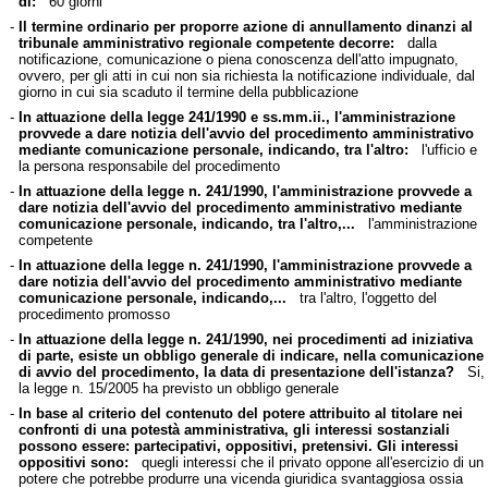
di:
60 giorni
-
Il termine ordinario per proporre azione di annullamento dinanzi al
tribunale amministrativo regionale competente decorre:
dalla
notificazione, comunicazione o piena conoscenza dell'atto impugnato,
ovvero, per gli atti in cui non sia richiesta la notificazione individuale, dal
giorno in cui sia scaduto il termine della pubblicazione
-
In attuazione della legge 241/1990 e ss.mm.ii., l'amministrazione
provvede a dare notizia dell'avvio del procedimento amministrativo
mediante comunicazione personale, indicando, tra l'altro:
l'ufficio e
la persona responsabile del procedimento
-
In attuazione della legge n. 241/1990, l'amministrazione provvede a
dare notizia dell'avvio del procedimento amministrativo mediante
comunicazione personale, indicando, tra l'altro,...
l'amministrazione
competente
-
In attuazione della legge n. 241/1990, l'amministrazione provvede a
dare notizia dell'avvio del procedimento amministrativo mediante
comunicazione personale, indicando,...
tra l'altro, l'oggetto del
procedimento promosso
-
In attuazione della legge n. 241/1990, nei procedimenti ad iniziativa
di parte, esiste un obbligo generale di indicare, nella comunicazione
di avvio del procedimento, la data di presentazione dell'istanza?
Si,
la legge n. 15/2005 ha previsto un obbligo generale
-
In base al criterio del contenuto del potere attribuito al titolare nei
confronti di una potestà amministrativa, gli interessi sostanziali
possono essere: partecipativi, oppositivi, pretensivi. Gli interessi
oppositivi sono:
quegli interessi che il privato oppone all'esercizio di un
potere che potrebbe produrre una vicenda giuridica svantaggiosa ossia