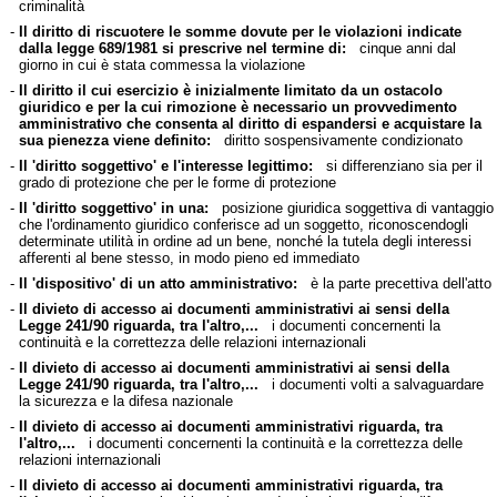
criminalità
-
Il diritto di riscuotere le somme dovute per le violazioni indicate
dalla legge 689/1981 si prescrive nel termine di:
cinque anni dal
giorno in cui è stata commessa la violazione
-
Il diritto il cui esercizio è inizialmente limitato da un ostacolo
giuridico e per la cui rimozione è necessario un provvedimento
amministrativo che consenta al diritto di espandersi e acquistare la
sua pienezza viene definito:
diritto sospensivamente condizionato
-
Il 'diritto soggettivo' e l'interesse legittimo:
si differenziano sia per il
grado di protezione che per le forme di protezione
-
Il 'diritto soggettivo' in una:
posizione giuridica soggettiva di vantaggio
che l'ordinamento giuridico conferisce ad un soggetto, riconoscendogli
determinate utilità in ordine ad un bene, nonché la tutela degli interessi
afferenti al bene stesso, in modo pieno ed immediato
-
Il 'dispositivo' di un atto amministrativo:
è la parte precettiva dell'atto
-
Il divieto di accesso ai documenti amministrativi ai sensi della
Legge 241/90 riguarda, tra l'altro,...
i documenti concernenti la
continuità e la correttezza delle relazioni internazionali
-
Il divieto di accesso ai documenti amministrativi ai sensi della
Legge 241/90 riguarda, tra l'altro,...
i documenti volti a salvaguardare
la sicurezza e la difesa nazionale
-
Il divieto di accesso ai documenti amministrativi riguarda, tra
l'altro,...
i documenti concernenti la continuità e la correttezza delle
relazioni internazionali
-
Il divieto di accesso ai documenti amministrativi riguarda, tra