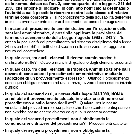
della norma, dettata dall'art. 3, comma quarto, della legge n. 241 del
1990, che impone di indicare "in ogni atto notificato al destinatario"
l'autorità a cui è possibile ricorrere contro l'atto stesso e il relativo
termine cosa comporta ?
Il riconoscimento della scusabilità dell'errore
in cui sia eventualmente incorso il ricorrente nel caso di impugnazione
-
In materia di procedimento amministrativo per l'irrogazione delle
sanzioni amministrative, è possibile applicare la previsione del
termine di adempimento della Legge 7 agosto 1990 n. 241 ?
No,
attesa la peculiarità del procedimento nel sistema disciplinato dalla legge
24 novembre 1981 n. 689,che disciplina nelle sue varie fasi oggetto e
natura del contenzioso
-
In quale caso, tra quelli elencati, il ricorso amministrativo è
dichiarato nullo?
Qualora manchi di qualcuno degli elementi essenziali
-
In quale caso, tra quelli elencati, la Pubblica Amministrazione ha il
dovere di concludere il procedimento amministrativo mediante
l'adozione di un provvedimento espresso?
Quando il procedimento
consegua obbligatoriamente ad una istanza, ovvero debba essere iniziato
d'ufficio
-
In quale dei seguenti casi, a norma della legge 241/1990, NON è
annullabile il provvedimento adottato in violazione di norme sul
procedimento o sulla forma degli atti?
Qualora, per la natura
vincolata del provvedimento, sia palese che il suo contenuto dispositivo
non avrebbe potuto essere diverso da quello in concreto adottato
-
In quale dei seguenti procedimenti non è obbligatoria la
comunicazione di avvio del procedimento?
Procedimenti cautelari
-
In quale dei seguenti procedimenti non è obbligatoria la