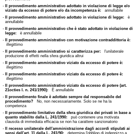
-
Il provvedimento amministrativo adottato in violazione di legge e/o
viziato da eccesso di potere e/o da incompetenza è:
annullabile
-
Il provvedimento amministrativo adottato in violazione di legge:
è
annullabile
-
Il provvedimento amministrativo che è stato adottato in violazione di
legge:
è annullabile
-
Il provvedimento amministrativo con motivazione contraddittoria è:
illegittimo
-
Il provvedimento amministrativo si caratterizza per:
l'unilaterale
produzione di effetti nella sfera giuridica altrui
-
Il provvedimento amministrativo viziato da eccesso di potere è:
illegittimo
-
Il provvedimento amministrativo viziato da eccesso di potere è:
illegittimo
-
Il provvedimento amministrativo viziato da eccesso di potere (art.
21octies l. n. 241/1990):
È annullabile
-
Il provvedimento finale è adottato sempre dal responsabile del
procedimento?
No, non necessariamente. Solo se ne ha la
competenza
-
Il provvedimento limitativo della sfera giuridica dei privati in base a
quanto stabilito dalla L. 241/1990:
può contenere una motivata
clausola di immediata efficacia se non ha carattere sanzionatorio
-
Il recesso unilaterale dell'amministrazione dagli accordi stipulati ai
sensi dell'art. 11 della L. 241/90:
determina l'obbligo di indennizzo a