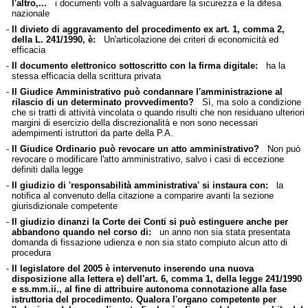
l'altro,...
i documenti volti a salvaguardare la sicurezza e la difesa
nazionale
-
Il divieto di aggravamento del procedimento ex art. 1, comma 2,
della L. 241/1990, è:
Un'articolazione dei criteri di economicità ed
efficacia
-
Il documento elettronico sottoscritto con la firma digitale:
ha la
stessa efficacia della scrittura privata
-
Il Giudice Amministrativo può condannare l'amministrazione al
rilascio di un determinato provvedimento?
Sì, ma solo a condizione
che si tratti di attività vincolata o quando risulti che non residuano ulteriori
margini di esercizio della discrezionalità e non sono necessari
adempimenti istruttori da parte della P.A.
-
Il Giudice Ordinario può revocare un atto amministrativo?
Non può
revocare o modificare l'atto amministrativo, salvo i casi di eccezione
definiti dalla legge
-
Il giudizio di 'responsabilità amministrativa' si instaura con:
la
notifica al convenuto della citazione a comparire avanti la sezione
giurisdizionale competente
-
Il giudizio dinanzi la Corte dei Conti si può estinguere anche per
abbandono quando nel corso di:
un anno non sia stata presentata
domanda di fissazione udienza e non sia stato compiuto alcun atto di
procedura
-
Il legislatore del 2005 è intervenuto inserendo una nuova
disposizione alla lettera e) dell'art. 6, comma 1, della legge 241/1990
e ss.mm.ii., al fine di attribuire autonoma connotazione alla fase
istruttoria del procedimento. Qualora l'organo competente per