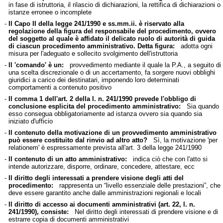
in fase di istruttoria, il rilascio di dichiarazioni, la rettifica di dichiarazioni o
istanze erronee o incomplete
-
Il Capo II della legge 241/1990 e ss.mm.ii. è riservato alla
regolazione della figura del responsabile del procedimento, ovvero
del soggetto al quale è affidato il delicato ruolo di autorità di guida
di ciascun procedimento amministrativo. Detta figura:
adotta ogni
misura per l'adeguato e sollecito svolgimento dell'istruttoria
-
Il 'comando' è un:
provvedimento mediante il quale la P.A., a seguito di
una scelta discrezionale o di un accertamento, fa sorgere nuovi obblighi
giuridici a carico dei destinatari, imponendo loro determinati
comportamenti a contenuto positivo
-
Il comma 1 dell'art. 2 della l. n. 241/1990 prevede l'obbligo di
conclusione esplicita del procedimento amministrativo:
Sia quando
esso consegua obbligatoriamente ad istanza ovvero sia quando sia
iniziato d'ufficio
-
Il contenuto della motivazione di un provvedimento amministrativo
può essere costituito dal rinvio ad altro atto?
Sì, la motivazione 'per
relationem' è espressamente prevista all'art. 3 della legge 241/1990
-
Il contenuto di un atto amministrativo:
indica ciò che con l'atto si
intende autorizzare, disporre, ordinare, concedere, attestare, ecc
-
Il diritto degli interessati a prendere visione degli atti del
procedimento:
rappresenta un “livello essenziale delle prestazioni”, che
deve essere garantito anche dalle amministrazioni regionali e locali
-
Il diritto di accesso ai documenti amministrativi (art. 22, l. n.
241/1990), consiste:
Nel diritto degli interessati di prendere visione e di
estrarre copia di documenti amministrativi