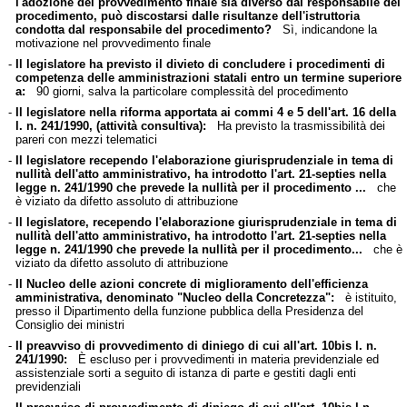
l'adozione del provvedimento finale sia diverso dal responsabile del
procedimento, può discostarsi dalle risultanze dell'istruttoria
condotta dal responsabile del procedimento?
Sì, indicandone la
motivazione nel provvedimento finale
-
Il legislatore ha previsto il divieto di concludere i procedimenti di
competenza delle amministrazioni statali entro un termine superiore
a:
90 giorni, salva la particolare complessità del procedimento
-
Il legislatore nella riforma apportata ai commi 4 e 5 dell'art. 16 della
l. n. 241/1990, (attività consultiva):
Ha previsto la trasmissibilità dei
pareri con mezzi telematici
-
Il legislatore recependo l'elaborazione giurisprudenziale in tema di
nullità dell'atto amministrativo, ha introdotto l'art. 21-septies nella
legge n. 241/1990 che prevede la nullità per il procedimento ...
che
è viziato da difetto assoluto di attribuzione
-
Il legislatore, recependo l'elaborazione giurisprudenziale in tema di
nullità dell'atto amministrativo, ha introdotto l'art. 21-septies nella
legge n. 241/1990 che prevede la nullità per il procedimento...
che è
viziato da difetto assoluto di attribuzione
-
Il Nucleo delle azioni concrete di miglioramento dell'efficienza
amministrativa, denominato "Nucleo della Concretezza":
è istituito,
presso il Dipartimento della funzione pubblica della Presidenza del
Consiglio dei ministri
-
Il preavviso di provvedimento di diniego di cui all'art. 10bis l. n.
241/1990:
È escluso per i provvedimenti in materia previdenziale ed
assistenziale sorti a seguito di istanza di parte e gestiti dagli enti
previdenziali