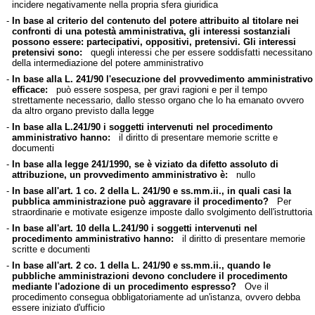
incidere negativamente nella propria sfera giuridica
-
In base al criterio del contenuto del potere attribuito al titolare nei
confronti di una potestà amministrativa, gli interessi sostanziali
possono essere: partecipativi, oppositivi, pretensivi. Gli interessi
pretensivi sono:
quegli interessi che per essere soddisfatti necessitano
della intermediazione del potere amministrativo
-
In base alla L. 241/90 l'esecuzione del provvedimento amministrativo
efficace:
può essere sospesa, per gravi ragioni e per il tempo
strettamente necessario, dallo stesso organo che lo ha emanato ovvero
da altro organo previsto dalla legge
-
In base alla L.241/90 i soggetti intervenuti nel procedimento
amministrativo hanno:
il diritto di presentare memorie scritte e
documenti
-
In base alla legge 241/1990, se è viziato da difetto assoluto di
attribuzione, un provvedimento amministrativo è:
nullo
-
In base all'art. 1 co. 2 della L. 241/90 e ss.mm.ii., in quali casi la
pubblica amministrazione può aggravare il procedimento?
Per
straordinarie e motivate esigenze imposte dallo svolgimento dell'istruttoria
-
In base all'art. 10 della L.241/90 i soggetti intervenuti nel
procedimento amministrativo hanno:
il diritto di presentare memorie
scritte e documenti
-
In base all'art. 2 co. 1 della L. 241/90 e ss.mm.ii., quando le
pubbliche amministrazioni devono concludere il procedimento
mediante l'adozione di un procedimento espresso?
Ove il
procedimento consegua obbligatoriamente ad un'istanza, ovvero debba
essere iniziato d'ufficio