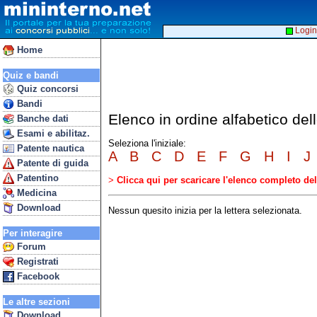
Login
Home
Quiz e bandi
Quiz concorsi
Bandi
Elenco in ordine alfabetico de
Banche dati
Esami e abilitaz.
Seleziona l'iniziale:
Patente nautica
A
B
C
D
E
F
G
H
I
J
Patente di guida
Patentino
>
Clicca qui per scaricare l'elenco completo d
Medicina
Download
Nessun quesito inizia per la lettera selezionata.
Per interagire
Forum
Registrati
Facebook
Le altre sezioni
Download