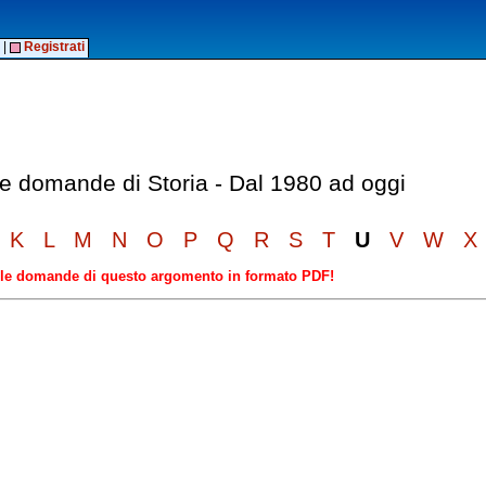
|
Registrati
lle domande di Storia - Dal 1980 ad oggi
K
L
M
N
O
P
Q
R
S
T
U
V
W
X
elle domande di questo argomento in formato PDF!