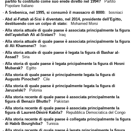
partito fu costituito come suo erede diretto nel 1994?
Partito
Popolare Italiano
-
A Srebenica, nel 1995, si consumò il massacro di 8000:
bosniaci
-
Abd al-Fattah al-Sisi è diventato, nel 2014, presidente dell'Egitto,
destituendo con un colpo di stato:
Mohamed Morsi
-
Alla storia attuale di quale paese è associata principalmente la figura
dell'ayatollah Ali al-Sistani?
Iraq
-
Alla storia attuale di quale paese è associata principalmente la figura
di Ali Khamenei?
Iran
-
Alla storia attuale di quale paese è legata la figura di Bashar al-
Assad?
Siria
-
Alla storia di quale paese è legata pricipalmente la figura di Hosni
Mubarak?
Egitto
-
Alla storia di quale paese è principalmente legata la figura di
Augusto Pinochet?
Cile
-
Alla storia di quale paese è principalmente legata la figura di
Jaruzelski?
Polonia
-
Alla storia recente di quale paese è associata principalmente la
figura di Benazir Bhutto?
Pakistan
-
Alla storia recente di quale paese è associata principalmente la
figura di Laurent-Désiré Kabila?
Repubblica Democratica del Congo
-
Alla storia recente di quale paese è collegata principalmente la figura
di Habib Bourghiba?
Tunisia
-
Alla storia recente di quale paese è legata principalmente la figura