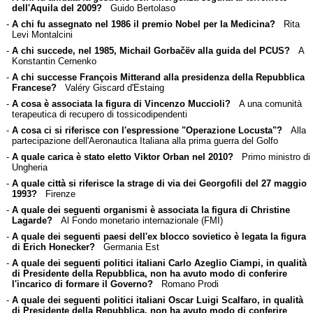
dell'Aquila del 2009?
Guido Bertolaso
-
A chi fu assegnato nel 1986 il premio Nobel per la Medicina?
Rita
Levi Montalcini
-
A chi succede, nel 1985, Michail Gorbačëv alla guida del PCUS?
A
Konstantin Cernenko
-
A chi successe François Mitterand alla presidenza della Repubblica
Francese?
Valéry Giscard d'Estaing
-
A cosa è associata la figura di Vincenzo Muccioli?
A una comunità
terapeutica di recupero di tossicodipendenti
-
A cosa ci si riferisce con l'espressione "Operazione Locusta"?
Alla
partecipazione dell'Aeronautica Italiana alla prima guerra del Golfo
-
A quale carica è stato eletto Viktor Orban nel 2010?
Primo ministro di
Ungheria
-
A quale città si riferisce la strage di via dei Georgofili del 27 maggio
1993?
Firenze
-
A quale dei seguenti organismi è associata la figura di Christine
Lagarde?
Al Fondo monetario internazionale (FMI)
-
A quale dei seguenti paesi dell'ex blocco sovietico è legata la figura
di Erich Honecker?
Germania Est
-
A quale dei seguenti politici italiani Carlo Azeglio Ciampi, in qualità
di Presidente della Repubblica, non ha avuto modo di conferire
l'incarico di formare il Governo?
Romano Prodi
-
A quale dei seguenti politici italiani Oscar Luigi Scalfaro, in qualità
di Presidente della Repubblica, non ha avuto modo di conferire