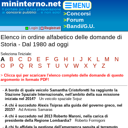
>
Concorsi
>
Forum
>
Bandi/G.U.
Login
|
Registrati
Elenco in ordine alfabetico delle domande di
Storia - Dal 1980 ad oggi
Seleziona l'iniziale:
A
B
C
D
E
F
G
H
I
J
K
L
M
N
O
P
Q
R
S
T
U
V
W
X
Y
Z
>
Clicca qui per scaricare l'elenco completo delle domande di questo
argomento in formato PDF!
-
A bordo di quale veicolo Samantha Cristoforetti ha raggiunto la
Stazione Spaziale Internazionale, nell'ambito della sua missione
iniziata nel 2014?
Un veicolo spaziale Sojuz
-
A chi è succeduto Alexis Tsipras alla guida del governo greco, nel
2015?
Ad Antonis Samaras
-
A chi è succeduto nel 2013 Roberto Maroni, nella carica di
presidente della Regione Lombardia?
Roberto Formigoni
-
A chi fu affidata la gestione dell'emergenza seguita al terremoto