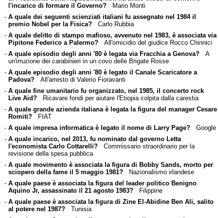
l'incarico di formare il Governo?
Mario Monti
-
A quale dei seguenti scienziati italiani fu assegnato nel 1984 il
premio Nobel per la Fisica?
Carlo Rubbia
-
A quale delitto di stampo mafioso, avvenuto nel 1983, è associata via
Pipitone Federico a Palermo?
All'omicidio del giudice Rocco Chinnici
-
A quale episodio degli anni '80 è legata via Fracchia a Genova?
A
un'irruzione dei carabinieri in un covo delle Brigate Rosse
-
A quale episodio degli anni '80 è legato il Canale Scaricatore a
Padova?
All'arresto di Valerio Fioravanti
-
A quale fine umanitario fu organizzato, nel 1985, il concerto rock
Live Aid?
Ricavare fondi per aiutare l'Etiopia colpita dalla carestia
-
A quale grande azienda italiana è legata la figura del manager Cesare
Romiti?
FIAT
-
A quale impresa informatica è legato il nome di Larry Page?
Google
-
A quale incarico, nel 2013, fu nominato dal governo Letta
l'economista Carlo Cottarelli?
Commissario straordinario per la
revisione della spesa pubblica
-
A quale movimento è associata la figura di Bobby Sands, morto per
sciopero della fame il 5 maggio 1981?
Nazionalismo irlandese
-
A quale paese è associata la figura del leader politico Benigno
Aquino Jr, assassinato il 21 agosto 1983?
Filippine
-
A quale paese è associata la figura di Zine El-Abidine Ben Ali, salito
al potere nel 1987?
Tunisia