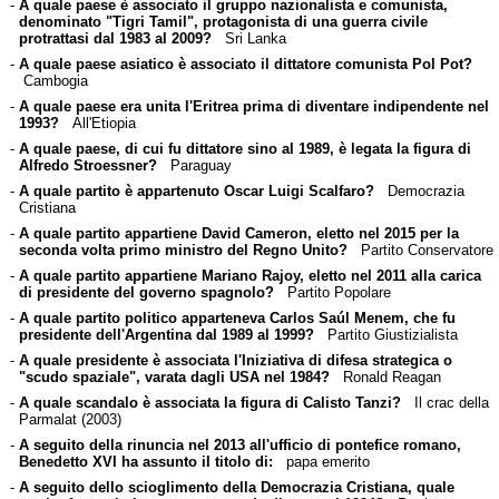
-
A quale paese è associato il gruppo nazionalista e comunista,
denominato "Tigri Tamil", protagonista di una guerra civile
protrattasi dal 1983 al 2009?
Sri Lanka
-
A quale paese asiatico è associato il dittatore comunista Pol Pot?
Cambogia
-
A quale paese era unita l'Eritrea prima di diventare indipendente nel
1993?
All'Etiopia
-
A quale paese, di cui fu dittatore sino al 1989, è legata la figura di
Alfredo Stroessner?
Paraguay
-
A quale partito è appartenuto Oscar Luigi Scalfaro?
Democrazia
Cristiana
-
A quale partito appartiene David Cameron, eletto nel 2015 per la
seconda volta primo ministro del Regno Unito?
Partito Conservatore
-
A quale partito appartiene Mariano Rajoy, eletto nel 2011 alla carica
di presidente del governo spagnolo?
Partito Popolare
-
A quale partito politico apparteneva Carlos Saúl Menem, che fu
presidente dell'Argentina dal 1989 al 1999?
Partito Giustizialista
-
A quale presidente è associata l'Iniziativa di difesa strategica o
"scudo spaziale", varata dagli USA nel 1984?
Ronald Reagan
-
A quale scandalo è associata la figura di Calisto Tanzi?
Il crac della
Parmalat (2003)
-
A seguito della rinuncia nel 2013 all'ufficio di pontefice romano,
Benedetto XVI ha assunto il titolo di:
papa emerito
-
A seguito dello scioglimento della Democrazia Cristiana, quale