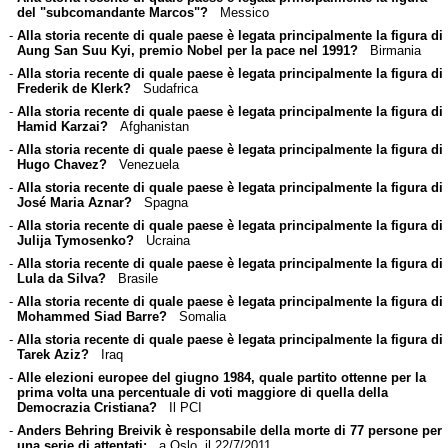
del "subcomandante Marcos"?
Messico
-
Alla storia recente di quale paese è legata principalmente la figura di
Aung San Suu Kyi, premio Nobel per la pace nel 1991?
Birmania
-
Alla storia recente di quale paese è legata principalmente la figura di
Frederik de Klerk?
Sudafrica
-
Alla storia recente di quale paese è legata principalmente la figura di
Hamid Karzai?
Afghanistan
-
Alla storia recente di quale paese è legata principalmente la figura di
Hugo Chavez?
Venezuela
-
Alla storia recente di quale paese è legata principalmente la figura di
José Maria Aznar?
Spagna
-
Alla storia recente di quale paese è legata principalmente la figura di
Julija Tymosenko?
Ucraina
-
Alla storia recente di quale paese è legata principalmente la figura di
Lula da Silva?
Brasile
-
Alla storia recente di quale paese è legata principalmente la figura di
Mohammed Siad Barre?
Somalia
-
Alla storia recente di quale paese è legata principalmente la figura di
Tarek Aziz?
Iraq
-
Alle elezioni europee del giugno 1984, quale partito ottenne per la
prima volta una percentuale di voti maggiore di quella della
Democrazia Cristiana?
Il PCI
-
Anders Behring Breivik è responsabile della morte di 77 persone per
una serie di attentati:
a Oslo, il 22/7/2011